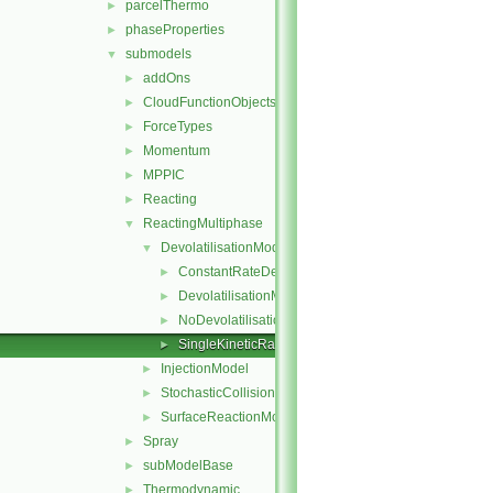
parcelThermo
►
phaseProperties
►
submodels
▼
addOns
►
CloudFunctionObjects
►
ForceTypes
►
Momentum
►
MPPIC
►
Reacting
►
ReactingMultiphase
▼
DevolatilisationModel
▼
ConstantRateDevolatilisation
►
DevolatilisationModel
►
NoDevolatilisation
►
SingleKineticRateDevolatilisation
►
InjectionModel
►
StochasticCollision
►
SurfaceReactionModel
►
Spray
►
subModelBase
►
Thermodynamic
►