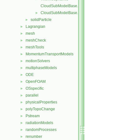
CloudSubModelBase.C
CloudSubModelBase.H
►
solidParticle
►
Lagrangian
►
mesh
►
meshCheck
►
meshTools
►
MomentumTransportModels
►
motionSolvers
►
multiphaseModels
►
ODE
►
OpenFOAM
►
OSspecific
►
parallel
►
physicalProperties
►
polyTopoChange
►
Pstream
►
radiationModels
►
randomProcesses
►
renumber
►