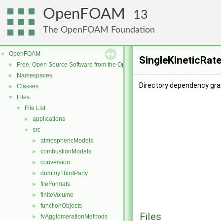
OpenFOAM
13
The OpenFOAM Foundation
OpenFOAM
▼
SingleKineticRate
Free, Open Source Software from the OpenFOAM Foundation
►
Namespaces
►
Directory dependency grap
Classes
►
Files
▼
File List
▼
applications
►
src
▼
atmosphericModels
►
combustionModels
►
conversion
►
dummyThirdParty
►
fileFormats
►
finiteVolume
►
functionObjects
►
Files
fvAgglomerationMethods
►