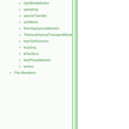
rigidBodyMotion
►
sampling
►
specieTransfer
►
surfMesh
►
thermophysicalModels
►
ThermophysicalTransportModels
►
topoSetSources
►
tracking
►
triSurface
►
twoPhaseModels
►
waves
►
File Members
►