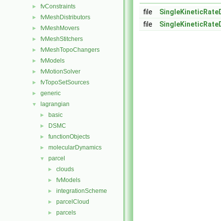
fvConstraints
►
file
SingleKineticRateD
fvMeshDistributors
►
file
SingleKineticRateD
fvMeshMovers
►
fvMeshStitchers
►
fvMeshTopoChangers
►
fvModels
►
fvMotionSolver
►
fvTopoSetSources
►
generic
►
lagrangian
▼
basic
►
DSMC
►
functionObjects
►
molecularDynamics
►
parcel
▼
clouds
►
fvModels
►
integrationScheme
►
parcelCloud
►
parcels
►