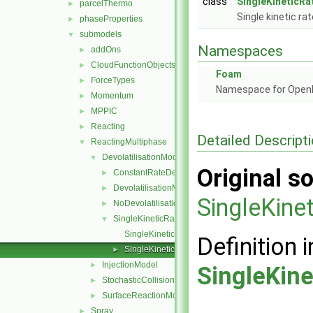
class
SingleKineticRa
parcelThermo
►
Single kinetic ra
phaseProperties
►
submodels
▼
Namespaces
addOns
►
CloudFunctionObjects
►
Foam
ForceTypes
►
Namespace for Ope
Momentum
►
MPPIC
►
Reacting
►
Detailed Descript
ReactingMultiphase
▼
DevolatilisationModel
▼
Original so
ConstantRateDevolatilisation
►
DevolatilisationModel
►
SingleKine
NoDevolatilisation
►
SingleKineticRateDevolatilisation
▼
SingleKineticRateDevolatilisation.C
Definition i
SingleKineticRateDevolatilisation.H
►
InjectionModel
►
SingleKine
StochasticCollision
►
SurfaceReactionModel
►
Spray
►