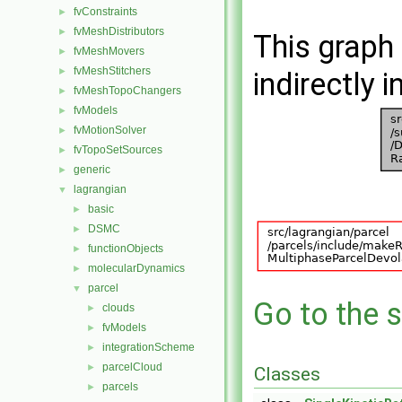
fvConstraints
►
fvMeshDistributors
►
This graph 
fvMeshMovers
►
fvMeshStitchers
►
indirectly i
fvMeshTopoChangers
►
fvModels
►
fvMotionSolver
►
fvTopoSetSources
►
generic
►
lagrangian
▼
basic
►
DSMC
►
functionObjects
►
molecularDynamics
►
parcel
▼
Go to the s
clouds
►
fvModels
►
integrationScheme
►
parcelCloud
►
Classes
parcels
►