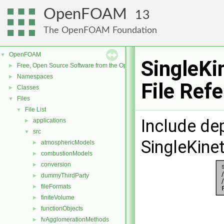
OpenFOAM
13
The OpenFOAM Foundation
OpenFOAM
▼
SingleKi
Free, Open Source Software from the OpenFOAM Foundation
►
Namespaces
►
File Ref
Classes
►
Files
▼
File List
▼
Include de
applications
►
src
▼
SingleKinet
atmosphericModels
►
combustionModels
►
conversion
►
dummyThirdParty
►
fileFormats
►
finiteVolume
►
functionObjects
►
fvAgglomerationMethods
►