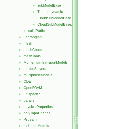
subModelBase
►
Thermodynamic
►
CloudSubModelBase.C
CloudSubModelBase.H
►
solidParticle
►
Lagrangian
►
mesh
►
meshCheck
►
meshTools
►
MomentumTransportModels
►
motionSolvers
►
multiphaseModels
►
ODE
►
OpenFOAM
►
OSspecific
►
parallel
►
physicalProperties
►
polyTopoChange
►
Pstream
►
radiationModels
►