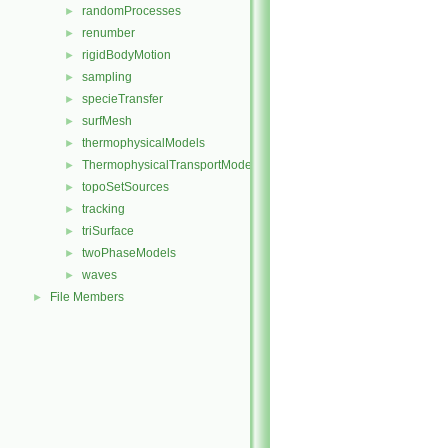
randomProcesses
►
renumber
►
rigidBodyMotion
►
sampling
►
specieTransfer
►
surfMesh
►
thermophysicalModels
►
ThermophysicalTransportModels
►
topoSetSources
►
tracking
►
triSurface
►
twoPhaseModels
►
waves
►
File Members
►