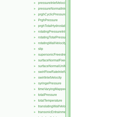
pressureInletVelocity
►
pressureNormalInletOutletVelocity
►
prghCyclicPressure
►
PrghPressure
►
prghTotalHydrostaticPressure
►
rotatingPressureInletOutletVelocity
►
rotatingTotalPressure
►
rotatingWallVelocity
►
slip
►
supersonicFreestream
►
surfaceNormalFixedValue
►
surfaceNormalUniformFixedValue
►
swirlFlowRateInletVelocity
►
swirlInletVelocity
►
syringePressure
►
timeVaryingMappedFixedValue
►
totalPressure
►
totalTemperature
►
translatingWallVelocity
►
transonicEntrainmentPressure
►