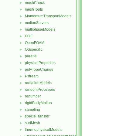
meshCheck
►
meshTools
►
MomentumTransportModels
►
motionSolvers
►
multiphaseModels
►
ODE
►
OpenFOAM
►
OSspecific
►
parallel
►
physicalProperties
►
polyTopoChange
►
Pstream
►
radiationModels
►
randomProcesses
►
renumber
►
rigidBodyMotion
►
sampling
►
specieTransfer
►
surfMesh
►
thermophysicalModels
►