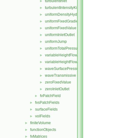
turbulentInlet
►
turbulentIntensityKineticEnergyInlet
►
uniformDensityHydrostaticPressure
►
uniformFixedGradient
►
uniformFixedValue
►
uniformInletOutlet
►
uniformJump
►
uniformTotalPressure
►
variableHeightFlowRate
►
variableHeightFlowRateInletVelocity
►
waveSurfacePressure
►
waveTransmissive
►
zeroFixedValue
►
zeroInletOutlet
►
fvPatchField
►
fvsPatchFields
►
surfaceFields
►
volFields
►
finiteVolume
►
functionObjects
►
fvMatrices
►