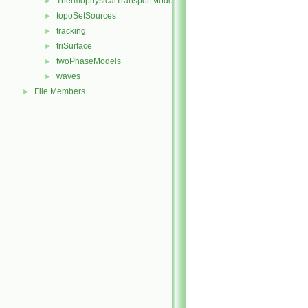
ThermophysicalTransportModels
►
topoSetSources
►
tracking
►
triSurface
►
twoPhaseModels
►
waves
►
File Members
►