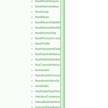
fixedFluxPressure
►
fixedInternalValue
►
fixedJump
►
fixedMean
►
fixedMeanOutletInlet
►
fixedNormalInletOutletVelocity
►
fixedNormalSlip
►
fixedPressureCompressibleDensity
►
fixedProfile
►
fixedValueInletOutlet
►
flowRateInletVelocity
►
flowRateOutletVelocity
►
fluxCorrectedVelocity
►
freestream
►
freestreamPressure
►
freestreamVelocity
►
inletOutlet
►
inletOutletTotalTemperature
►
interfaceCompression
►
interstitialInletVelocity
►
mappedFlowRateVelocity
►