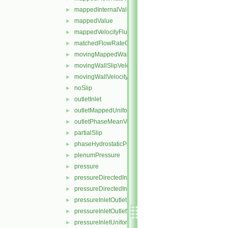
mappedInternalValue
►
mappedValue
►
mappedVelocityFlux
►
matchedFlowRateOutletVelocity
►
movingMappedWallVelocity
►
movingWallSlipVelocity
►
movingWallVelocity
►
noSlip
►
outletInlet
►
outletMappedUniformInlet
►
outletPhaseMeanVelocity
►
partialSlip
►
phaseHydrostaticPressure
►
plenumPressure
►
pressure
►
pressureDirectedInletOutletVelocity
►
pressureDirectedInletVelocity
►
pressureInletOutletParSlipVelocity
►
pressureInletOutletVelocity
►
pressureInletUniformVelocity
►