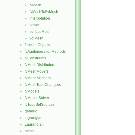
fvMesh
►
fvMeshToFvMesh
►
interpolation
►
solver
►
surfaceMesh
►
volMesh
►
functionObjects
►
fvAgglomerationMethods
►
fvConstraints
►
fvMeshDistributors
►
fvMeshMovers
►
fvMeshStitchers
►
fvMeshTopoChangers
►
fvModels
►
fvMotionSolver
►
fvTopoSetSources
►
generic
►
lagrangian
►
Lagrangian
►
mesh
►