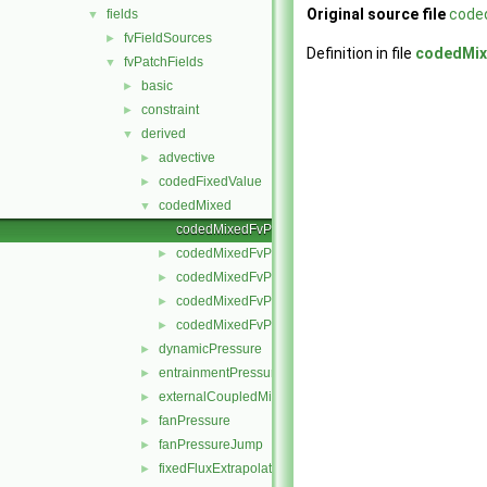
Original source file
code
fields
▼
fvFieldSources
►
Definition in file
codedMix
fvPatchFields
▼
basic
►
constraint
►
derived
▼
advective
►
codedFixedValue
►
codedMixed
▼
codedMixedFvPatchField.C
codedMixedFvPatchField.H
►
codedMixedFvPatchFields.C
►
codedMixedFvPatchFields.H
►
codedMixedFvPatchFieldsFwd.H
►
dynamicPressure
►
entrainmentPressure
►
externalCoupledMixed
►
fanPressure
►
fanPressureJump
►
fixedFluxExtrapolatedPressure
►