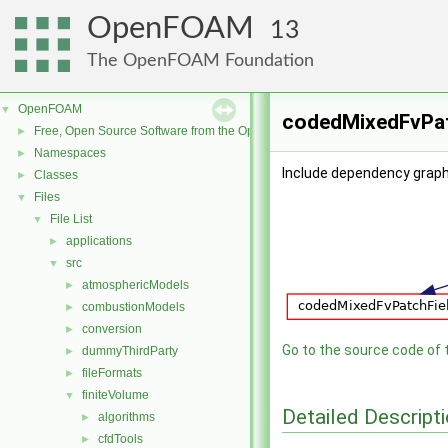
OpenFOAM
13
The OpenFOAM Foundation
OpenFOAM
▼
codedMixedFvPatc
Free, Open Source Software from the OpenFOAM Foundation
►
Namespaces
►
Include dependency graph
Classes
►
Files
▼
File List
▼
applications
►
src
▼
atmosphericModels
►
combustionModels
►
conversion
►
Go to the source code of th
dummyThirdParty
►
fileFormats
►
finiteVolume
▼
Detailed Descript
algorithms
►
cfdTools
►