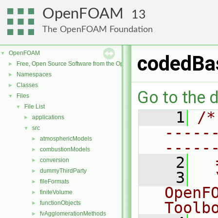
OpenFOAM
13
The OpenFOAM Foundation
OpenFOAM
▼
codedBa
Free, Open Source Software from the OpenFOAM Foundation
►
Namespaces
►
Classes
►
Go to the d
Files
▼
File List
▼
    1
/*
applications
►
-----
src
▼
atmosphericModels
►
-----
combustionModels
►
    2
  
conversion
►
dummyThirdParty
►
    3
  
fileFormats
►
OpenF
finiteVolume
►
Toolb
functionObjects
►
fvAgglomerationMethods
►