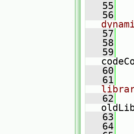
   55
   56
dynam
   57
   58
   59
codeC
   60
   61
libra
   62
oldLi
   63
   64