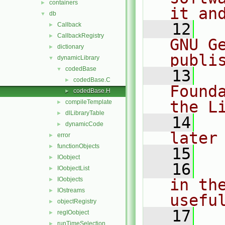
containers
►
it an
db
▼
   12
  
Callback
►
CallbackRegistry
►
GNU G
dictionary
►
publi
dynamicLibrary
▼
codedBase
▼
   13
  
codedBase.C
►
Found
codedBase.H
►
the L
compileTemplate
►
dlLibraryTable
►
   14
  
dynamicCode
►
later
error
►
functionObjects
►
   15
IOobject
►
   16
  
IOobjectList
►
IOobjects
in the
►
IOstreams
►
usefu
objectRegistry
►
   17
  
regIOobject
►
runTimeSelection
►