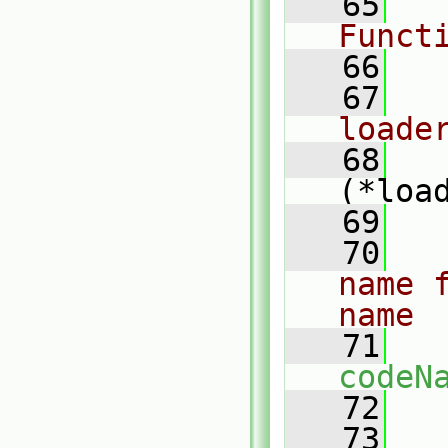
   65
Funct
   66
   67
loade
   68
(*loa
   69
   70
name 
name
   71
codeN
   72
   73