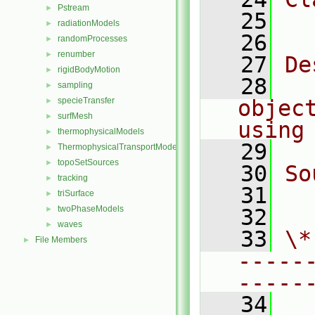
Pstream
►
   25
  
radiationModels
►
   26
randomProcesses
►
renumber
►
   27
De
rigidBodyMotion
►
   28
  
sampling
►
specieTransfer
objec
►
surfMesh
►
using
thermophysicalModels
►
   29
ThermophysicalTransportModels
►
topoSetSources
►
   30
So
tracking
►
   31
  
triSurface
►
twoPhaseModels
►
   32
waves
►
   33
\*
File Members
►
-----
-----
   34