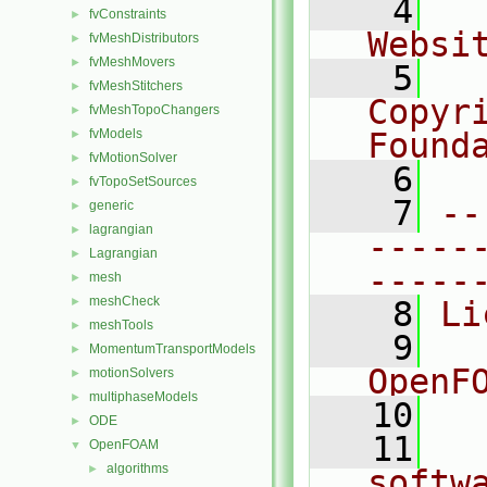
    4
  
fvConstraints
►
Websi
fvMeshDistributors
►
fvMeshMovers
►
    5
  
fvMeshStitchers
►
Copyr
fvMeshTopoChangers
►
fvModels
Found
►
fvMotionSolver
►
    6
  
fvTopoSetSources
►
    7
--
generic
►
lagrangian
►
-----
Lagrangian
►
-----
mesh
►
meshCheck
►
    8
Li
meshTools
►
    9
  
MomentumTransportModels
►
OpenF
motionSolvers
►
multiphaseModels
►
   10
ODE
►
   11
  
OpenFOAM
▼
algorithms
►
softw