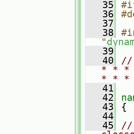
   35
#i
   36
#d
   37
   38
#i
"
dyna
   39
   40
//
* * *
* * *
   41
   42
na
   43
 {
   44
   45
//