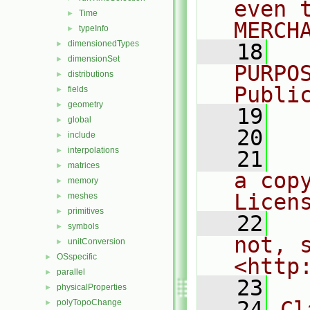
even 
Time
►
MERCH
typeInfo
►
dimensionedTypes
►
   18
  
dimensionSet
►
PURPO
distributions
►
Publi
fields
►
geometry
►
   19
  
global
►
   20
include
►
interpolations
►
   21
  
matrices
►
a cop
memory
►
Licen
meshes
►
primitives
►
   22
  
symbols
►
not, s
unitConversion
►
OSspecific
►
<http
parallel
►
   23
physicalProperties
►
   24
Cl
polyTopoChange
►