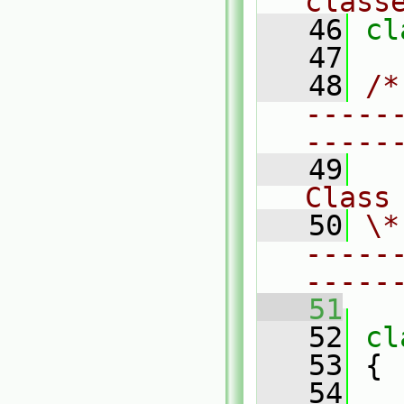
class
   46
cl
   47
   48
/*
-----
-----
   49
Class
   50
\*
-----
-----
   51
   52
cl
   53
 {
   54