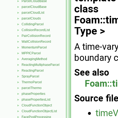
ParcelCloudBase
►
class
parcelCloudBase
►
parcelCloudList
►
Foam::ti
parcelClouds
►
CollidingParcel
►
Type >
CollisionRecordList
►
PairCollisionRecord
►
WallCollisionRecord
►
A time-var
MomentumParcel
►
MPPICParcel
►
boundary c
AveragingMethod
►
ReactingMultiphaseParcel
►
See also
ReactingParcel
►
SprayParcel
►
Foam::t
ThermoParcel
►
parcelThermo
►
phaseProperties
►
Source fil
phasePropertiesList
►
CloudFunctionObject
►
timeV
CloudFunctionObjectList
►
FacePostProcessing
►