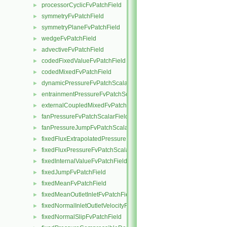
processorCyclicFvPatchField
►
symmetryFvPatchField
►
symmetryPlaneFvPatchField
►
wedgeFvPatchField
►
advectiveFvPatchField
►
codedFixedValueFvPatchField
►
codedMixedFvPatchField
►
dynamicPressureFvPatchScalarField
►
entrainmentPressureFvPatchScalarField
►
externalCoupledMixedFvPatchField
►
fanPressureFvPatchScalarField
►
fanPressureJumpFvPatchScalarField
►
fixedFluxExtrapolatedPressureFvPatchScalarField
►
fixedFluxPressureFvPatchScalarField
►
fixedInternalValueFvPatchField
►
fixedJumpFvPatchField
►
fixedMeanFvPatchField
►
fixedMeanOutletInletFvPatchField
►
fixedNormalInletOutletVelocityFvPatchVectorField
►
fixedNormalSlipFvPatchField
►