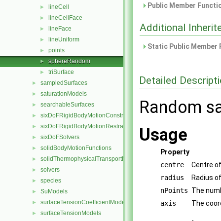
Public Member Functio
lineCell
►
lineCellFace
►
Additional Inher
lineFace
►
lineUniform
►
Static Public Member 
points
►
sphereRandom
►
triSurface
►
Detailed Descript
sampledSurfaces
►
saturationModels
►
Random sam
searchableSurfaces
►
sixDoFRigidBodyMotionConstraints
►
sixDoFRigidBodyMotionRestraints
►
Usage
sixDoFSolvers
►
solidBodyMotionFunctions
►
Property
solidThermophysicalTransportModels
►
centre
Centre o
solvers
►
radius
Radius o
species
►
nPoints
The numb
SuModels
►
surfaceTensionCoefficientModels
►
axis
The coord
surfaceTensionModels
►