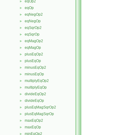
eqOp2
►
eqOp
►
eqNegOp2
►
eqNegOp
►
eqSqrOp2
►
eqSqrOp
►
eqMagOp2
►
eqMagOp
►
plusEqOp2
►
plusEqOp
►
minusEqOp2
►
minusEqOp
►
multiplyEqOp2
►
multiplyEqOp
►
divideEqOp2
►
divideEqOp
►
plusEqMagSqrOp2
►
plusEqMagSqrOp
►
maxEqOp2
►
maxEqOp
►
minEqOp2
►