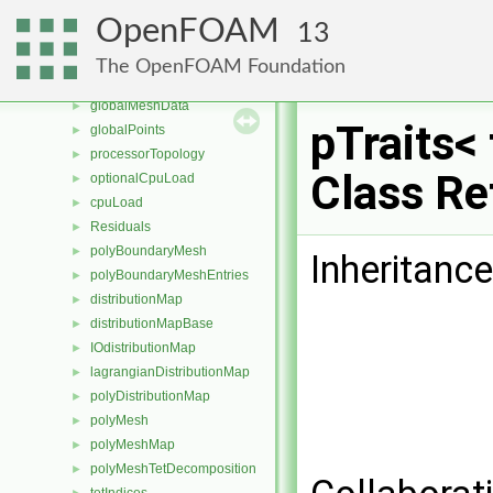
facePointPatch
►
OpenFOAM
13
pointPatch
►
commSchedule
►
The OpenFOAM Foundation
globalIndex
►
globalMeshData
►
pTraits< 
globalPoints
►
processorTopology
►
Class Re
optionalCpuLoad
►
cpuLoad
►
Residuals
►
polyBoundaryMesh
►
Inheritance
polyBoundaryMeshEntries
►
distributionMap
►
distributionMapBase
►
IOdistributionMap
►
lagrangianDistributionMap
►
polyDistributionMap
►
polyMesh
►
polyMeshMap
►
polyMeshTetDecomposition
►