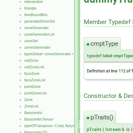
intersection
►
triangle
►
treeBoundBox
►
Member Typedef 
generatedZoneSet
►
zoneGenerator
►
zoneGeneratorList
►
zoneSet
►
cmptType
◆
zonesGenerator
►
typeGlobal< zonesGenerator >
►
typedef
label
cmptType
cellZone
►
cellZoneList
►
Definition at line
112
of f
faceZone
►
faceZoneList
►
pointZone
►
pointZoneList
►
Constructor & De
Zone
►
ZoneList
►
Barycentric
►
pTraits()
◆
BarycentricTensor
►
typeOfTranspose< Cmpt, BarycentricTensor< Cmpt > >
►
pTraits
(
Istream
&
is
)
Barycentric2D
►