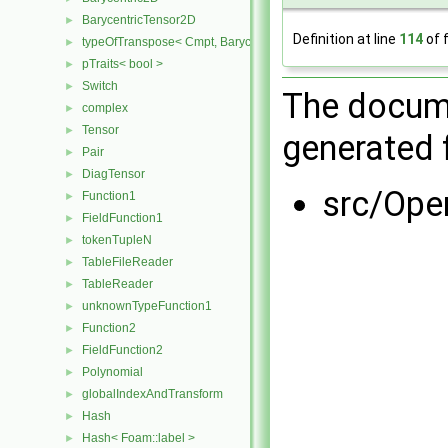
BarycentricTensor2D
►
Definition at line
114
of f
typeOfTranspose< Cmpt, BarycentricTensor2D< Cmpt > >
►
pTraits< bool >
►
Switch
►
The docume
complex
►
Tensor
►
generated f
Pair
►
DiagTensor
►
src/Op
Function1
►
FieldFunction1
►
tokenTupleN
►
TableFileReader
►
TableReader
►
unknownTypeFunction1
►
Function2
►
FieldFunction2
►
Polynomial
►
globalIndexAndTransform
►
Hash
►
Hash< Foam::label >
►