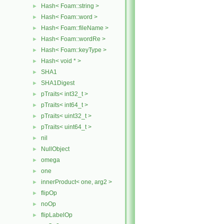
Hash< Foam::string >
►
Hash< Foam::word >
►
Hash< Foam::fileName >
►
Hash< Foam::wordRe >
►
Hash< Foam::keyType >
►
Hash< void * >
►
SHA1
►
SHA1Digest
►
pTraits< int32_t >
►
pTraits< int64_t >
►
pTraits< uint32_t >
►
pTraits< uint64_t >
►
nil
►
NullObject
►
omega
►
one
►
innerProduct< one, arg2 >
►
flipOp
►
noOp
►
flipLabelOp
►