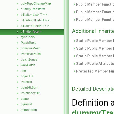
polyTopoChangeMap
►
Public Member Functio
dummyTransform
►
Public Member Functio
pTraits< List< T > >
►
Public Member Functio
pTraits< UList< T > >
►
pTraits< Field< T > >
►
Additional Inher
pTraits< face >
►
syncTools
►
Static Public Member 
PatchTools
►
Static Public Member 
primitiveMesh
►
PrimitivePatch
►
Static Public Member 
patchZones
►
Static Public Attribut
walkPatch
►
line
►
Protected Member Fun
objectHit
►
PointHit
►
Detailed Descript
pointHitSort
►
PointIndexHit
►
plane
►
Definition 
pyramid
►
tetrahedron
dummyTra
►