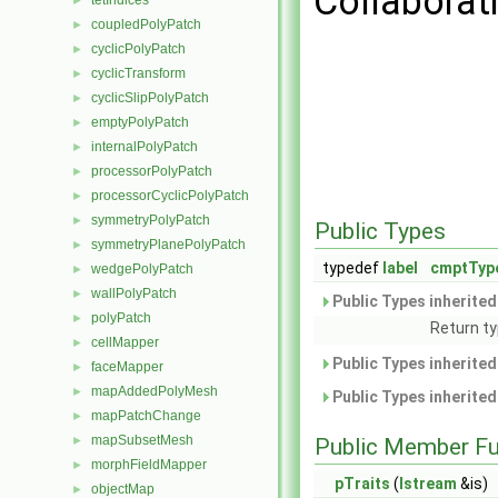
Collaborati
tetIndices
►
coupledPolyPatch
►
cyclicPolyPatch
►
cyclicTransform
►
cyclicSlipPolyPatch
►
emptyPolyPatch
►
internalPolyPatch
►
processorPolyPatch
►
processorCyclicPolyPatch
►
symmetryPolyPatch
►
Public Types
symmetryPlanePolyPatch
►
typedef
label
cmptTyp
wedgePolyPatch
►
wallPolyPatch
►
Public Types inherite
polyPatch
►
Return ty
cellMapper
►
Public Types inherite
faceMapper
►
mapAddedPolyMesh
►
Public Types inherite
mapPatchChange
►
mapSubsetMesh
►
Public Member Fu
morphFieldMapper
►
pTraits
(
Istream
&is)
objectMap
►