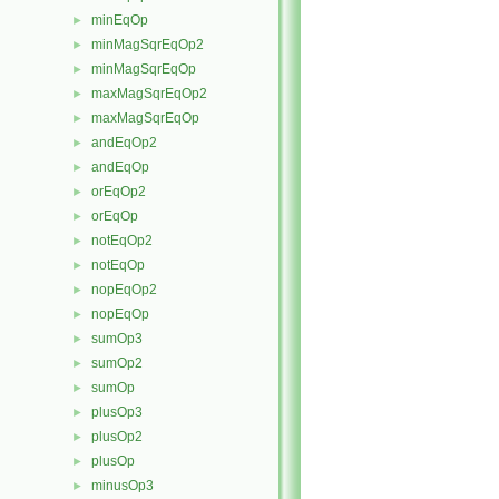
minEqOp
►
minMagSqrEqOp2
►
minMagSqrEqOp
►
maxMagSqrEqOp2
►
maxMagSqrEqOp
►
andEqOp2
►
andEqOp
►
orEqOp2
►
orEqOp
►
notEqOp2
►
notEqOp
►
nopEqOp2
►
nopEqOp
►
sumOp3
►
sumOp2
►
sumOp
►
plusOp3
►
plusOp2
►
plusOp
►
minusOp3
►