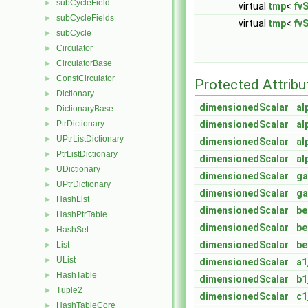
subCycleField
►
virtual
tmp
<
fv
subCycleFields
►
virtual
tmp
<
fv
subCycle
►
Circulator
►
CirculatorBase
►
ConstCirculator
►
Protected Attribu
Dictionary
►
dimensionedScalar
al
DictionaryBase
►
PtrDictionary
dimensionedScalar
al
►
UPtrListDictionary
►
dimensionedScalar
al
PtrListDictionary
►
dimensionedScalar
al
UDictionary
►
dimensionedScalar
g
UPtrDictionary
►
dimensionedScalar
g
HashList
►
dimensionedScalar
be
HashPtrTable
►
dimensionedScalar
be
HashSet
►
dimensionedScalar
be
List
►
UList
►
dimensionedScalar
a1
HashTable
►
dimensionedScalar
b1
Tuple2
►
dimensionedScalar
c1
HashTableCore
►