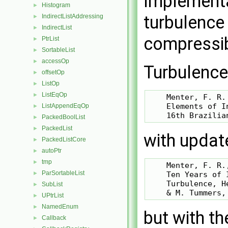
Implementa
Histogram
►
turbulence
IndirectListAddressing
►
IndirectList
►
compressib
PtrList
►
SortableList
►
accessOp
►
Turbulence
offsetOp
►
ListOp
►
ListEqOp
►
    Menter, F. R.
    Elements of I
ListAppendEqOp
►
PackedBoolList
►
PackedList
►
with updat
PackedListCore
►
autoPtr
►
tmp
►
    Menter, F. R.
ParSortableList
    Ten Years of 
►
    Turbulence, H
SubList
►
UPtrList
►
NamedEnum
►
but with t
Callback
►