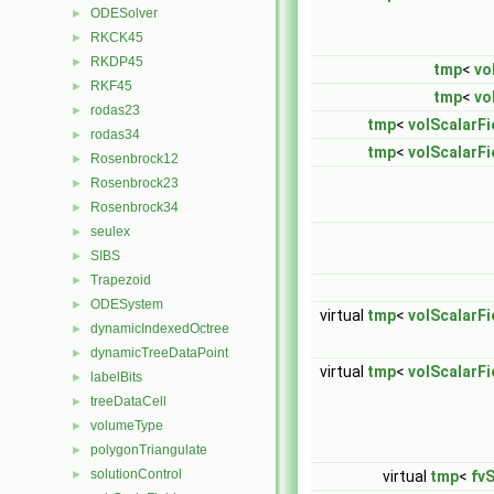
ODESolver
►
RKCK45
►
RKDP45
►
tmp
<
vo
RKF45
►
tmp
<
vo
rodas23
►
tmp
<
volScalarFie
rodas34
►
tmp
<
volScalarFie
Rosenbrock12
►
Rosenbrock23
►
Rosenbrock34
►
seulex
►
SIBS
►
Trapezoid
►
ODESystem
►
virtual
tmp
<
volScalarFie
dynamicIndexedOctree
►
dynamicTreeDataPoint
►
virtual
tmp
<
volScalarFie
labelBits
►
treeDataCell
►
volumeType
►
polygonTriangulate
►
solutionControl
►
virtual
tmp
<
fv