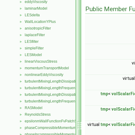
eddyViscosity
►
Public Member Fu
laminarModel
►
LESdelta
►
WallLocationYPlus
►
anisotropicFilter
►
laplaceFilter
►
LESfilter
►
simpleFilter
►
LESModel
►
linearViscousStress
►
v
momentumTransportModel
►
nonlinearEddyViscosity
►
virtua
turbulentMixingLengthDissipationRateFvScalarFieldSource
►
turbulentMixingLengthFrequencyFvScalarFieldSource
►
tmp
<
volScalarFi
turbulentMixingLengthDissipationRateInletFvPatchScalarField
►
turbulentMixingLengthFrequencyInletFvPatchScalarField
►
RASModel
►
tmp
<
volScalarFi
ReynoldsStress
►
epsilonmWallFunctionFvPatchScalarField
►
virtual
tmp
<
volScalarFi
phaseCompressibleMomentumTransportModel
►
phaseIncompressibleMomentumTransportModel
►