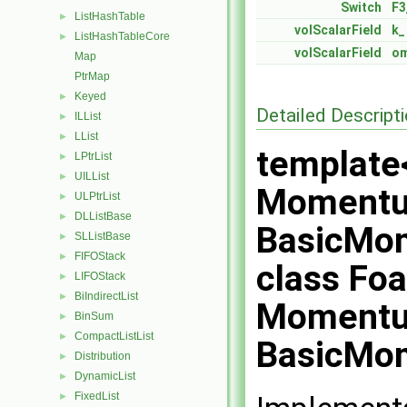
Switch
F3
ListHashTable
►
volScalarField
k_
ListHashTableCore
►
volScalarField
o
Map
PtrMap
Keyed
►
Detailed Descript
ILList
►
LList
►
template
LPtrList
►
UILList
►
Momentum
ULPtrList
►
DLListBase
►
BasicMo
SLListBase
►
FIFOStack
►
class F
LIFOStack
►
BiIndirectList
►
Momentu
BinSum
►
CompactListList
►
BasicMo
Distribution
►
DynamicList
►
FixedList
►