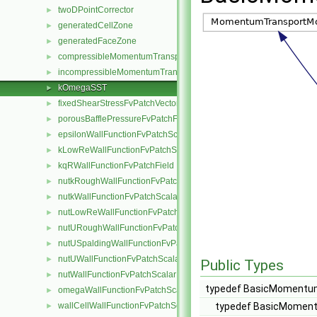
twoDPointCorrector
►
generatedCellZone
►
generatedFaceZone
►
compressibleMomentumTransportModel
►
incompressibleMomentumTransportModel
►
kOmegaSST
►
fixedShearStressFvPatchVectorField
►
porousBafflePressureFvPatchField
►
epsilonWallFunctionFvPatchScalarField
►
kLowReWallFunctionFvPatchScalarField
►
kqRWallFunctionFvPatchField
►
nutkRoughWallFunctionFvPatchScalarField
►
nutkWallFunctionFvPatchScalarField
►
nutLowReWallFunctionFvPatchScalarField
►
nutURoughWallFunctionFvPatchScalarField
►
nutUSpaldingWallFunctionFvPatchScalarField
►
nutUWallFunctionFvPatchScalarField
►
Public Types
nutWallFunctionFvPatchScalarField
►
typedef BasicMomentum
omegaWallFunctionFvPatchScalarField
►
wallCellWallFunctionFvPatchScalarField
typedef BasicMoment
►