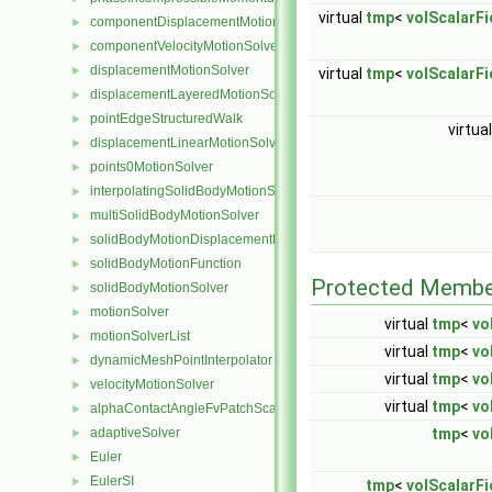
virtual
tmp
<
volScalarFi
componentDisplacementMotionSolver
►
componentVelocityMotionSolver
►
displacementMotionSolver
►
virtual
tmp
<
volScalarFi
displacementLayeredMotionSolver
►
pointEdgeStructuredWalk
►
virtua
displacementLinearMotionSolver
►
points0MotionSolver
►
interpolatingSolidBodyMotionSolver
►
multiSolidBodyMotionSolver
►
solidBodyMotionDisplacementPointPatchVectorField
►
solidBodyMotionFunction
►
Protected Membe
solidBodyMotionSolver
►
motionSolver
►
virtual
tmp
<
vo
motionSolverList
►
virtual
tmp
<
vo
dynamicMeshPointInterpolator
►
virtual
tmp
<
vo
velocityMotionSolver
►
virtual
tmp
<
vo
alphaContactAngleFvPatchScalarField
►
adaptiveSolver
tmp
<
vo
►
Euler
►
EulerSI
►
tmp
<
volScalarFie