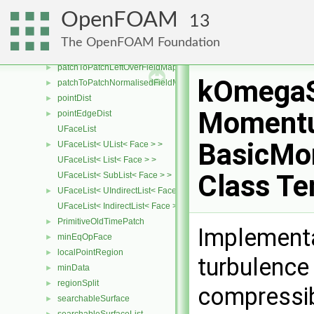
TriPatchIntersection
►
OpenFOAM
13
patchToPatch
►
patchToPatchStabilisation
►
The OpenFOAM Foundation
patchToPatchFieldMapper
►
patchToPatchLeftOverFieldMapper
►
kOmega
patchToPatchNormalisedFieldMapper
►
pointDist
►
Momentu
pointEdgeDist
►
UFaceList
BasicMo
UFaceList< UList< Face > >
►
UFaceList< List< Face > >
Class Te
UFaceList< SubList< Face > >
UFaceList< UIndirectList< Face > >
►
UFaceList< IndirectList< Face > >
PrimitiveOldTimePatch
►
Implementa
minEqOpFace
►
localPointRegion
►
turbulence
minData
►
regionSplit
►
compressib
searchableSurface
►