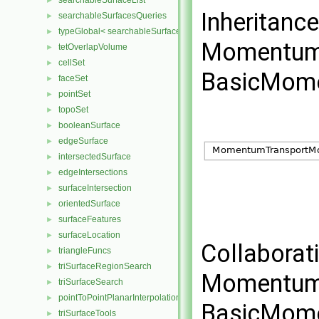
searchableSurfaceList
►
Inheritanc
searchableSurfacesQueries
►
typeGlobal< searchableSurfaces::triSurface >
►
Momentum
tetOverlapVolume
►
cellSet
►
BasicMome
faceSet
►
pointSet
►
topoSet
►
booleanSurface
►
edgeSurface
►
intersectedSurface
►
edgeIntersections
►
surfaceIntersection
►
orientedSurface
►
surfaceFeatures
►
surfaceLocation
►
Collabora
triangleFuncs
►
triSurfaceRegionSearch
►
Momentum
triSurfaceSearch
►
pointToPointPlanarInterpolation
►
BasicMome
triSurfaceTools
►