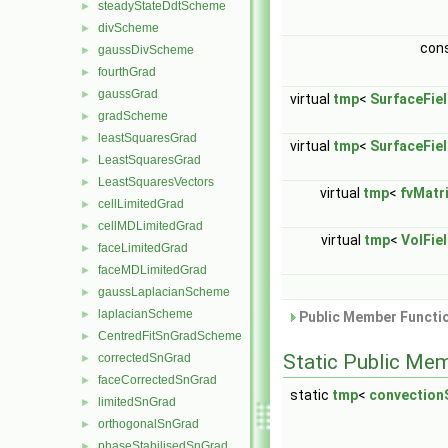
steadyStateDdtScheme
►
divScheme
►
con
gaussDivScheme
►
fourthGrad
►
gaussGrad
►
virtual
tmp
<
SurfaceFie
gradScheme
►
leastSquaresGrad
►
virtual
tmp
<
SurfaceFie
LeastSquaresGrad
►
LeastSquaresVectors
►
virtual
tmp
<
fvMatr
cellLimitedGrad
►
cellMDLimitedGrad
►
virtual
tmp
<
VolFie
faceLimitedGrad
►
faceMDLimitedGrad
►
gaussLaplacianScheme
►
laplacianScheme
►
Public Member Functio
CentredFitSnGradScheme
►
Static Public Me
correctedSnGrad
►
faceCorrectedSnGrad
►
static
tmp
<
convectio
limitedSnGrad
►
orthogonalSnGrad
►
phaseStabilisedSnGrad
►