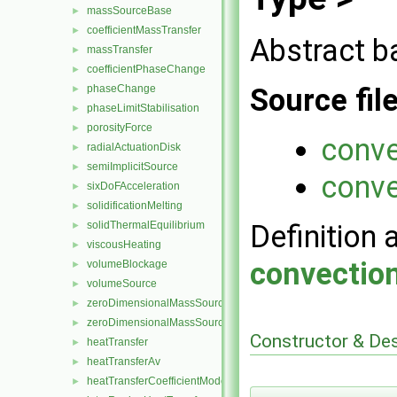
massSourceBase
►
coefficientMassTransfer
►
Abstract b
massTransfer
►
coefficientPhaseChange
►
Source fil
phaseChange
►
phaseLimitStabilisation
►
porosityForce
►
conv
radialActuationDisk
►
semiImplicitSource
►
conv
sixDoFAcceleration
►
solidificationMelting
►
Definition 
solidThermalEquilibrium
►
viscousHeating
►
convectio
volumeBlockage
►
volumeSource
►
zeroDimensionalMassSource
►
zeroDimensionalMassSourceBase
►
Constructor & De
heatTransfer
►
heatTransferAv
►
heatTransferCoefficientModel
►