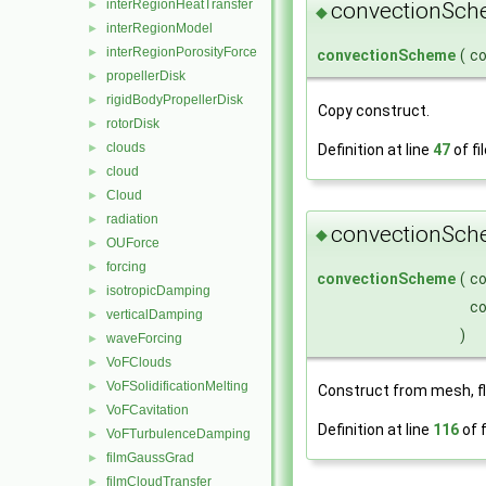
interRegionHeatTransfer
►
convectionSch
◆
interRegionModel
►
interRegionPorosityForce
►
convectionScheme
(
c
propellerDisk
►
rigidBodyPropellerDisk
►
Copy construct.
rotorDisk
►
clouds
►
Definition at line
47
of fi
cloud
►
Cloud
►
radiation
►
convectionSch
◆
OUForce
►
forcing
►
convectionScheme
(
c
isotropicDamping
►
c
verticalDamping
►
)
waveForcing
►
VoFClouds
►
VoFSolidificationMelting
►
Construct from mesh, f
VoFCavitation
►
Definition at line
116
of f
VoFTurbulenceDamping
►
filmGaussGrad
►
filmCloudTransfer
►