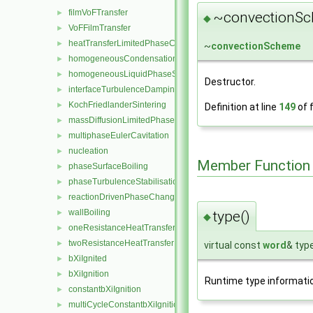
filmVoFTransfer
►
~convectionSc
◆
VoFFilmTransfer
►
heatTransferLimitedPhaseChange
►
~
convectionScheme
homogeneousCondensation
►
homogeneousLiquidPhaseSeparation
►
Destructor.
interfaceTurbulenceDamping
►
KochFriedlanderSintering
►
Definition at line
149
of f
massDiffusionLimitedPhaseChange
►
multiphaseEulerCavitation
►
nucleation
►
Member Function
phaseSurfaceBoiling
►
phaseTurbulenceStabilisation
►
reactionDrivenPhaseChange
►
wallBoiling
type()
►
◆
oneResistanceHeatTransfer
►
twoResistanceHeatTransfer
►
virtual const
word
& typ
bXiIgnited
►
bXiIgnition
►
Runtime type informati
constantbXiIgnition
►
multiCycleConstantbXiIgnition
►