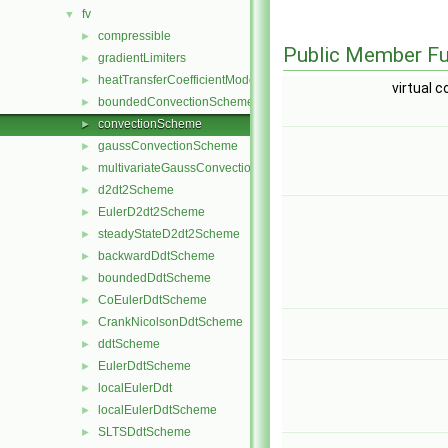
fv
▼
compressible
►
Public Member Fu
gradientLimiters
►
heatTransferCoefficientModels
►
virtual 
boundedConvectionScheme
►
convectionScheme
►
gaussConvectionScheme
►
multivariateGaussConvectionScheme
►
d2dt2Scheme
►
EulerD2dt2Scheme
►
steadyStateD2dt2Scheme
►
backwardDdtScheme
►
boundedDdtScheme
►
CoEulerDdtScheme
►
CrankNicolsonDdtScheme
►
ddtScheme
►
EulerDdtScheme
►
localEulerDdt
►
localEulerDdtScheme
►
SLTSDdtScheme
►