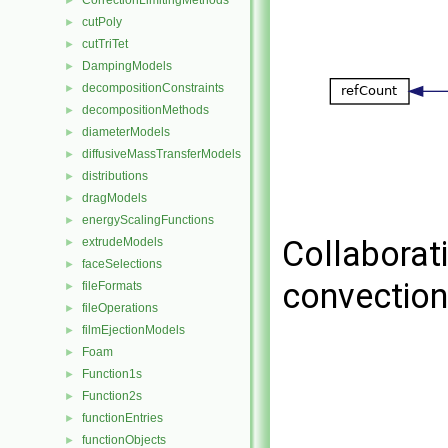
CorrectionLimitingMethods
►
cutPoly
►
cutTriTet
►
DampingModels
►
decompositionConstraints
►
decompositionMethods
►
diameterModels
►
diffusiveMassTransferModels
►
distributions
►
dragModels
►
energyScalingFunctions
►
Collaborat
extrudeModels
►
faceSelections
►
convectio
fileFormats
►
fileOperations
►
filmEjectionModels
►
Foam
►
Function1s
►
Function2s
►
functionEntries
►
functionObjects
►