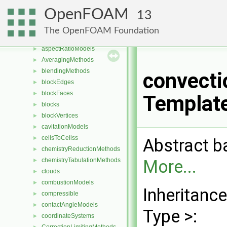
Namespaces
►
OpenFOAM
13
Classes
▼
Class List
▼
The OpenFOAM Foundation
Foam
▼
aspectRatioModels
►
AveragingMethods
►
blendingMethods
►
convecti
blockEdges
►
blockFaces
►
Templat
blocks
►
blockVertices
►
cavitationModels
►
cellsToCellss
►
Abstract b
chemistryReductionMethods
►
More...
chemistryTabulationMethods
►
clouds
►
combustionModels
►
Inheritanc
compressible
►
contactAngleModels
►
Type >:
coordinateSystems
►