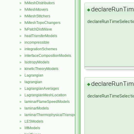
fvMeshDistributors
►
declareRunTim
◆
fvMeshMovers
►
fvMeshStitchers
►
declareRunTimeSelecti
fvMeshTopoChangers
►
fvPatchDistWave
►
heatTransferModels
►
incompressible
►
integrationSchemes
►
interfaceCompositionModels
►
IsotropyModels
►
kineticTheoryModels
►
Lagrangian
►
lagrangian
►
declareRunTim
◆
LagrangianAverages
►
LagrangianMeshLocation
►
declareRunTimeSelecti
laminarFlameSpeedModels
►
laminarModels
►
laminarThermophysicalTransportModels
►
LESModels
►
liftModels
►