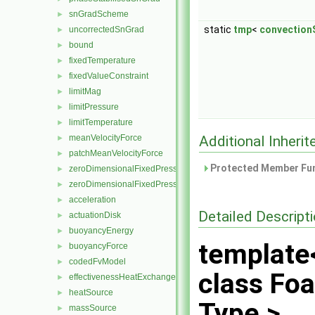
snGradScheme
►
static
tmp
<
convectio
uncorrectedSnGrad
►
bound
►
fixedTemperature
►
fixedValueConstraint
►
limitMag
►
limitPressure
►
limitTemperature
►
Additional Inher
meanVelocityForce
►
patchMeanVelocityForce
►
Protected Member Fun
zeroDimensionalFixedPressureConstraint
►
zeroDimensionalFixedPressureModel
►
acceleration
►
Detailed Descript
actuationDisk
►
buoyancyEnergy
►
template
buoyancyForce
►
codedFvModel
►
class Fo
effectivenessHeatExchanger
►
heatSource
►
Type >
massSource
►