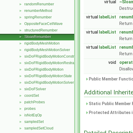
virtual
~Sloa
randomRenumber
►
Destru
renumberMethod
►
virtual
labelList
renum
springRenumber
►
Return 
OppositeFaceCellWave
►
structuredRenumber
►
virtual
labelList
renum
SloanRenumber
►
Return 
rigidBodyMeshMotion
►
virtual
labelList
renum
rigidBodyMeshMotionSolver
►
Return 
sixDoFRigidBodyMotionConstraint
►
void
operat
sixDoFRigidBodyMotionRestraint
►
Disall
sixDoFRigidBodyMotion
►
sixDoFRigidBodyMotionState
►
Public Member Functio
sixDoFRigidBodyMotionSolver
►
sixDoFSolver
►
Additional Inher
coordSet
►
patchProbes
►
Static Public Member 
probes
►
Protected Attributes 
isNotEqOp
►
sampledSet
►
sampledSetCloud
►
Detailed Descript