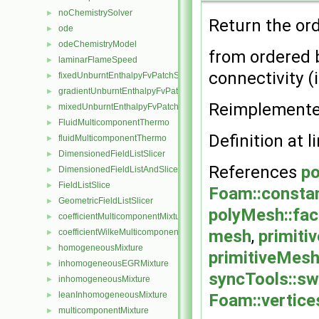
noChemistrySolver
►
Return the orde
ode
►
odeChemistryModel
►
from ordered b
laminarFlameSpeed
►
connectivity (
fixedUnburntEnthalpyFvPatchScalarField
►
gradientUnburntEnthalpyFvPatchScalarField
►
Reimplement
mixedUnburntEnthalpyFvPatchScalarField
►
FluidMulticomponentThermo
►
Definition at l
fluidMulticomponentThermo
►
DimensionedFieldListSlicer
►
References
po
DimensionedFieldListAndSlicer
►
FieldListSlice
►
Foam::constant
GeometricFieldListSlicer
►
polyMesh::fa
coefficientMulticomponentMixture
►
mesh
,
primiti
coefficientWilkeMulticomponentMixture
►
homogeneousMixture
►
primitiveMesh
inhomogeneousEGRMixture
►
syncTools::s
inhomogeneousMixture
►
leanInhomogeneousMixture
►
Foam::vertice
multicomponentMixture
►