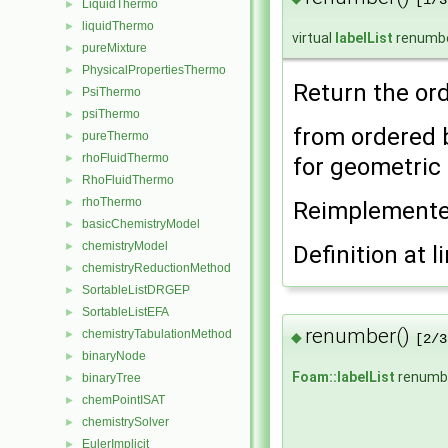
[1/3
LiquidThermo
►
liquidThermo
►
virtual
labelList
renumb
pureMixture
►
PhysicalPropertiesThermo
►
Return the orde
PsiThermo
►
psiThermo
►
from ordered ba
pureThermo
►
rhoFluidThermo
►
for geometri
RhoFluidThermo
►
rhoThermo
►
Reimplement
basicChemistryModel
►
chemistryModel
►
Definition at l
chemistryReductionMethod
►
SortableListDRGEP
►
SortableListEFA
►
renumber()
chemistryTabulationMethod
►
◆
[2/3
binaryNode
►
Foam::labelList
renumb
binaryTree
►
chemPointISAT
►
chemistrySolver
►
EulerImplicit
►