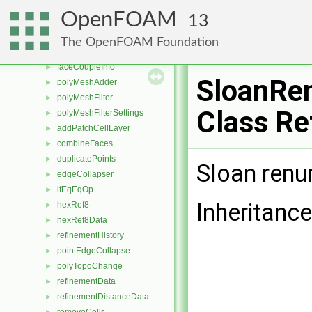
undoableMeshCutter
►
OpenFOAM
13
refineCell
►
splitCell
►
The OpenFOAM Foundation
perfectInterface
►
faceCoupleInfo
►
SloanRe
polyMeshAdder
►
polyMeshFilter
►
Class Re
polyMeshFilterSettings
►
addPatchCellLayer
►
combineFaces
►
duplicatePoints
►
Sloan renu
edgeCollapser
►
ifEqEqOp
►
Inheritanc
hexRef8
►
hexRef8Data
►
refinementHistory
►
pointEdgeCollapse
►
polyTopoChange
►
refinementData
►
refinementDistanceData
►