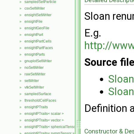
sampledSetParticle
►
csvSetWriter
►
Sloan renu
ensightSetWriter
►
ensightFile
►
ensightGeoFile
►
E.g.
ensightPart
►
ensightPartCells
►
http://www.
ensightPartFaces
►
ensightParts
►
Source fil
gnuplotSetWriter
►
noSetWriter
►
rawSetWriter
►
Sloa
setWriter
►
vtkSetWriter
►
Sloa
sampledSurface
►
thresholdCellFaces
►
Definition 
ensightPTraits
►
ensightPTraits< scalar >
►
ensightPTraits< vector >
►
ensightPTraits< sphericalTensor >
►
Constructor & De
ensightPTraits< symmTensor >
►