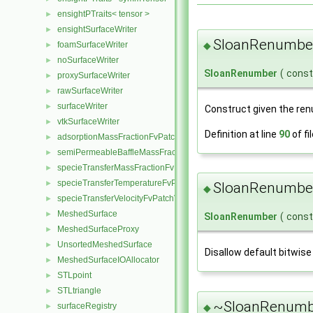
ensightPTraits< tensor >
►
ensightSurfaceWriter
►
SloanRenumbe
◆
foamSurfaceWriter
►
noSurfaceWriter
►
SloanRenumber
(
cons
proxySurfaceWriter
►
rawSurfaceWriter
►
surfaceWriter
►
Construct given the ren
vtkSurfaceWriter
►
Definition at line
90
of fi
adsorptionMassFractionFvPatchScalarField
►
semiPermeableBaffleMassFractionFvPatchScalarField
►
specieTransferMassFractionFvPatchScalarField
►
specieTransferTemperatureFvPatchScalarField
►
SloanRenumbe
◆
specieTransferVelocityFvPatchVectorField
►
MeshedSurface
►
SloanRenumber
(
cons
MeshedSurfaceProxy
►
UnsortedMeshedSurface
►
Disallow default bitwise
MeshedSurfaceIOAllocator
►
STLpoint
►
STLtriangle
►
~SloanRenumb
surfaceRegistry
◆
►