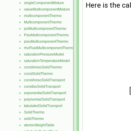
singleComponentMixture
►
Here is the cal
valueMulticomponentMixture
►
multicomponentThermo
►
MulticomponentThermo
►
psiMulticomponentThermo
►
PsiuMulticomponentThermo
►
psiuMulticomponentThermo
►
rhoFluidMulticomponentThermo
►
saturationPressureModel
►
saturationTemperatureModel
►
constAnisoSolidThermo
►
constSolidThermo
►
constAnisoSolidTransport
►
constIsoSolidTransport
►
exponentialSolidTransport
►
polynomialSolidTransport
►
tabulatedSolidTransport
►
SolidThermo
►
solidThermo
►
atomicWeightTable
►