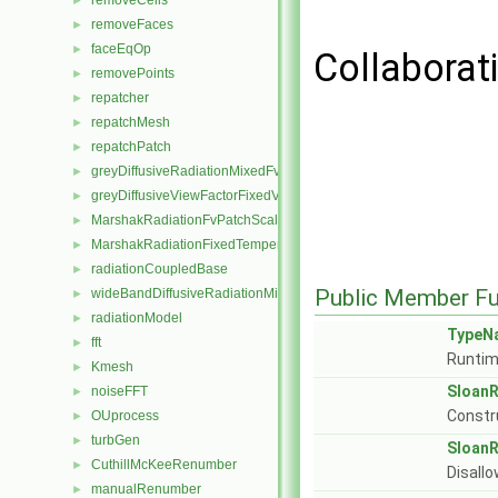
removeCells
►
removeFaces
►
faceEqOp
►
Collaborat
removePoints
►
repatcher
►
repatchMesh
►
repatchPatch
►
greyDiffusiveRadiationMixedFvPatchScalarField
►
greyDiffusiveViewFactorFixedValueFvPatchScalarField
►
MarshakRadiationFvPatchScalarField
►
MarshakRadiationFixedTemperatureFvPatchScalarField
►
radiationCoupledBase
►
Public Member Fu
wideBandDiffusiveRadiationMixedFvPatchScalarField
►
radiationModel
►
TypeN
fft
►
Runtim
Kmesh
►
Sloan
noiseFFT
►
Constr
OUprocess
►
turbGen
►
Sloan
CuthillMcKeeRenumber
►
Disallo
manualRenumber
►