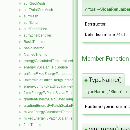
surfGeoMesh
►
virtual ~
SloanRenumbe
surfPointGeoMesh
►
surfMesh
►
surfZone
►
Destructor.
surfZoneIOList
►
Definition at line
74
of fi
surfZoneIdentifier
►
BasicThermo
►
basicThermo
►
NamedThermo
►
Member Function
energyCalculatedTemperatureFvScalarFieldSource
►
energyFvScalarFieldSource
►
uniformFixedEnergyTemperatureFvScalarFieldSource
►
TypeName()
◆
uniformInletOutletEnergyTemperatureFvScalarFieldSource
►
energyJumpFvPatchScalarField
►
TypeName
(
"Sloan"
)
fixedEnergyFvPatchScalarField
►
gradientEnergyCalculatedTemperatureFvPatchScalarField
►
gradientEnergyFvPatchScalarField
►
Runtime type informati
mixedEnergyCalculatedTemperatureFvPatchScalarField
►
mixedEnergyFvPatchScalarField
►
fluidThermo
►
renumber()
◆