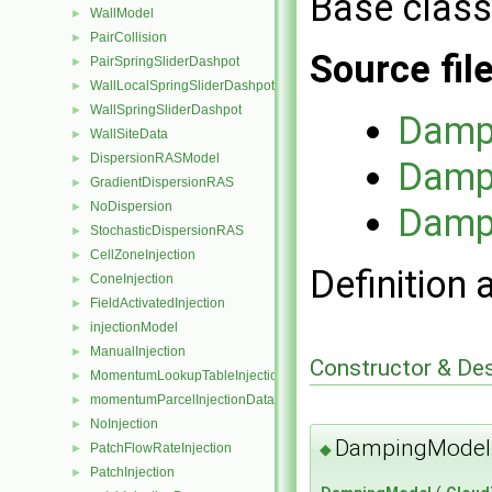
Base class
WallModel
►
PairCollision
►
Source fil
PairSpringSliderDashpot
►
WallLocalSpringSliderDashpot
►
WallSpringSliderDashpot
►
Damp
WallSiteData
►
DispersionRASModel
►
Damp
GradientDispersionRAS
►
NoDispersion
►
Damp
StochasticDispersionRAS
►
CellZoneInjection
►
Definition 
ConeInjection
►
FieldActivatedInjection
►
injectionModel
►
ManualInjection
►
Constructor & De
MomentumLookupTableInjection
►
momentumParcelInjectionData
►
NoInjection
►
DampingModel
PatchFlowRateInjection
◆
►
PatchInjection
►