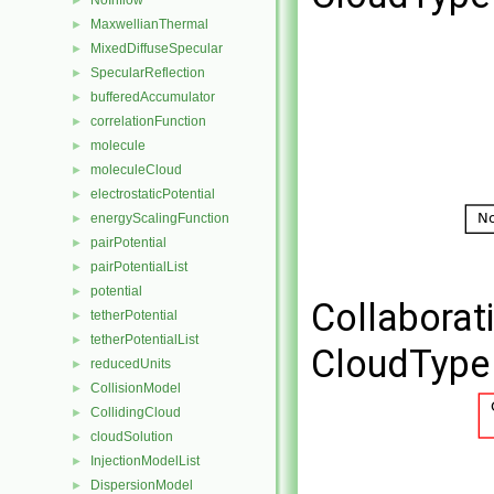
NoInflow
►
MaxwellianThermal
►
MixedDiffuseSpecular
►
SpecularReflection
►
bufferedAccumulator
►
correlationFunction
►
molecule
►
moleculeCloud
►
electrostaticPotential
►
energyScalingFunction
►
pairPotential
►
pairPotentialList
►
potential
►
Collaborat
tetherPotential
►
tetherPotentialList
►
CloudType 
reducedUnits
►
CollisionModel
►
CollidingCloud
►
cloudSolution
►
InjectionModelList
►
DispersionModel
►