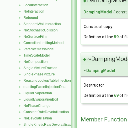
DampingModel
◆
LocalInteraction
►
NoInteraction
DampingModel
(
const
►
Rebound
►
StandardWallInteraction
►
Construct copy.
NoStochasticCollision
►
Definition at line
59
of fi
NoSurfaceFilm
►
CorrectionLimitingMethod
►
ParticleStressModel
►
TimeScaleModel
►
~DampingMode
◆
NoComposition
►
SingleMixtureFraction
►
~
DampingModel
SinglePhaseMixture
►
ReactingLookupTableInjection
►
Destructor.
reactingParcelInjectionData
►
LiquidEvaporation
►
Definition at line
69
of fi
LiquidEvaporationBoil
►
NoPhaseChange
►
ConstantRateDevolatilisation
►
Member Function
NoDevolatilisation
►
SingleKineticRateDevolatilisation
►