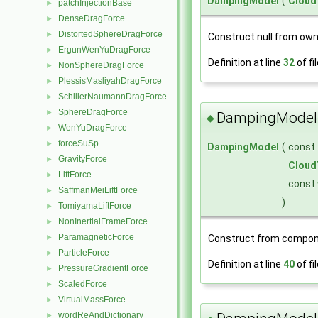
DampingModel
(
Cloud
patchInjectionBase
►
DenseDragForce
►
DistortedSphereDragForce
►
Construct null from own
ErgunWenYuDragForce
►
Definition at line
32
of fi
NonSphereDragForce
►
PlessisMasliyahDragForce
►
SchillerNaumannDragForce
►
SphereDragForce
►
DampingModel
◆
WenYuDragForce
►
forceSuSp
►
DampingModel
(
const
GravityForce
►
Cloud
LiftForce
►
const
SaffmanMeiLiftForce
►
)
TomiyamaLiftForce
►
NonInertialFrameForce
►
ParamagneticForce
Construct from compon
►
ParticleForce
►
Definition at line
40
of fi
PressureGradientForce
►
ScaledForce
►
VirtualMassForce
►
wordReAndDictionary
►