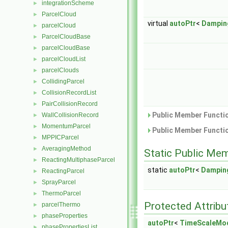
integrationScheme
►
ParcelCloud
►
virtual
autoPtr
<
Dampin
parcelCloud
►
ParcelCloudBase
►
parcelCloudBase
►
parcelCloudList
►
parcelClouds
►
CollidingParcel
►
CollisionRecordList
►
PairCollisionRecord
►
Public Member Functio
WallCollisionRecord
►
MomentumParcel
►
Public Member Functio
MPPICParcel
►
AveragingMethod
►
Static Public Me
ReactingMultiphaseParcel
►
static
autoPtr
<
Dampin
ReactingParcel
►
SprayParcel
►
ThermoParcel
►
Protected Attribu
parcelThermo
►
phaseProperties
►
autoPtr
<
TimeScaleMo
phasePropertiesList
►