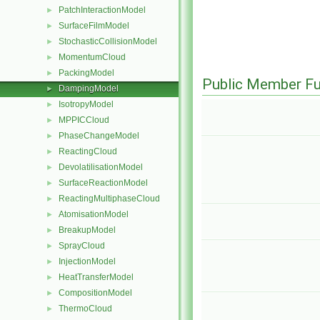
PatchInteractionModel
►
SurfaceFilmModel
►
StochasticCollisionModel
►
MomentumCloud
►
PackingModel
►
Public Member Fu
DampingModel
►
IsotropyModel
►
MPPICCloud
►
PhaseChangeModel
►
ReactingCloud
►
DevolatilisationModel
►
SurfaceReactionModel
►
ReactingMultiphaseCloud
►
AtomisationModel
►
BreakupModel
►
SprayCloud
►
InjectionModel
►
HeatTransferModel
►
CompositionModel
►
ThermoCloud
►