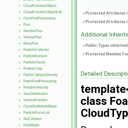
CloudFunctionObject
►
CloudFunctionObjectList
►
Protected Attributes 
FacePostProcessing
►
Protected Attributes 
Flux
►
NumberFlux
►
Additional Inher
VolumeFlux
►
MassFlux
►
Public Types inherite
ParticleCollector
►
Protected Member Fun
ParticleErosion
►
ParticleTracks
►
ParticleTrap
►
Detailed Descript
PatchCollisionDensity
►
PatchPostProcessing
►
template
RelativeVelocity
►
SizeDistribution
►
class Fo
VolumeFraction
►
CloudSubModelBase
►
CloudTyp
ParticleForceList
►
NoCollision
►
PairModel
►