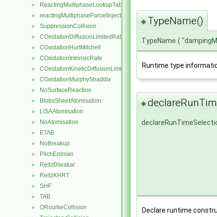
ReactingMultiphaseLookupTableInjection
►
reactingMultiphaseParcelInjectionData
►
TypeName()
◆
SuppressionCollision
►
COxidationDiffusionLimitedRate
►
TypeName
(
"dampingM
COxidationHurtMitchell
►
COxidationIntrinsicRate
►
Runtime type informati
COxidationKineticDiffusionLimitedRate
►
COxidationMurphyShaddix
►
NoSurfaceReaction
►
declareRunTime
BlobsSheetAtomisation
►
◆
LISAAtomisation
►
NoAtomisation
declareRunTimeSelecti
►
ETAB
►
NoBreakup
►
PilchErdman
►
ReitzDiwakar
►
ReitzKHRT
►
SHF
►
TAB
►
ORourkeCollision
►
Declare runtime constru