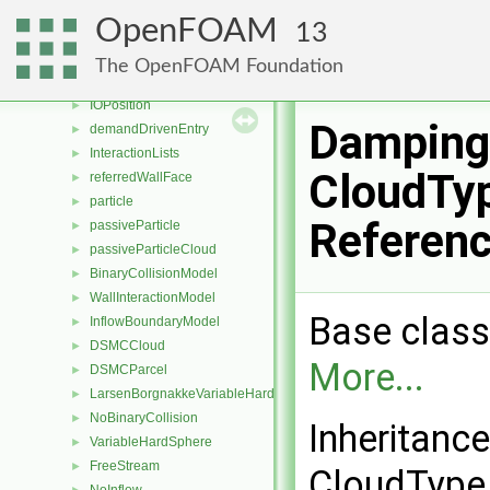
genericLagrangianPatch
►
OpenFOAM
13
genericPointPatch
►
genericPolyPatch
►
The OpenFOAM Foundation
IDLListAppendEqOp
►
IOPosition
►
Damping
demandDrivenEntry
►
InteractionLists
►
CloudTyp
referredWallFace
►
particle
►
Referen
passiveParticle
►
passiveParticleCloud
►
BinaryCollisionModel
►
WallInteractionModel
►
Base class
InflowBoundaryModel
►
DSMCCloud
►
More...
DSMCParcel
►
LarsenBorgnakkeVariableHardSphere
►
NoBinaryCollision
►
Inheritanc
VariableHardSphere
►
FreeStream
►
CloudType 