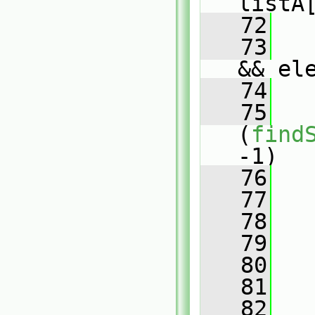
listA
   72
   73
&& el
   74
   
   75
(
find
-1)
   76
   
   77
   
   78
   
   79
   
   80
   
   81
   82