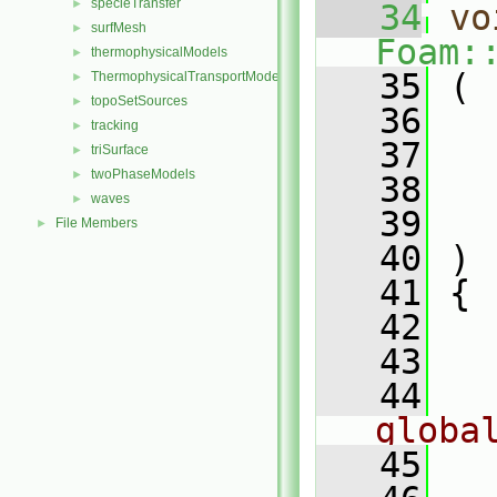
specieTransfer
►
   34
vo
surfMesh
►
Foam:
thermophysicalModels
►
   35
 (
ThermophysicalTransportModels
►
topoSetSources
►
   36
tracking
►
   37
triSurface
►
twoPhaseModels
►
   38
waves
►
   39
File Members
►
   40
 )
   41
 {
   42
   43
   44
globa
   45