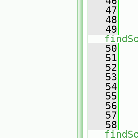
   46
   47
   48
   
   49
findS
   50
   51
   
   52
   
   53
   
   54
   
   55
   56
   57
   
   58
findS