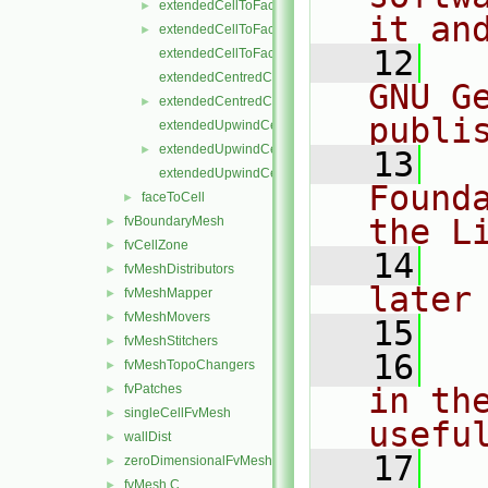
extendedCellToFaceStencil.C
►
it an
extendedCellToFaceStencil.H
►
   12
  
extendedCellToFaceStencilTemplates.C
extendedCentredCellToFaceStencil.C
GNU G
extendedCentredCellToFaceStencil.H
►
publi
extendedUpwindCellToFaceStencil.C
extendedUpwindCellToFaceStencil.H
►
   13
  
extendedUpwindCellToFaceStencilTemplates.C
Found
faceToCell
►
the L
fvBoundaryMesh
►
fvCellZone
►
   14
  
fvMeshDistributors
►
later
fvMeshMapper
►
fvMeshMovers
►
   15
fvMeshStitchers
►
   16
  
fvMeshTopoChangers
►
fvPatches
in the
►
singleCellFvMesh
►
usefu
wallDist
►
   17
  
zeroDimensionalFvMesh
►
fvMesh.C
►