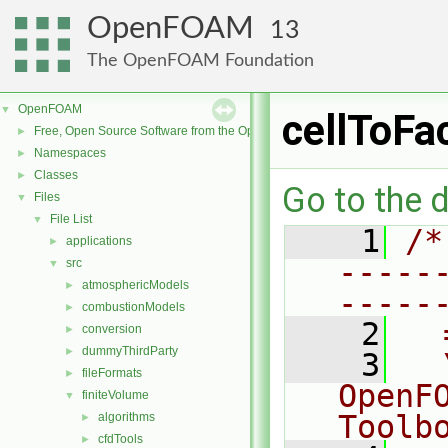
OpenFOAM
13
The OpenFOAM Foundation
OpenFOAM
▼
cellToFa
Free, Open Source Software from the OpenFOAM Foundation
►
Namespaces
►
Classes
►
Go to the d
Files
▼
File List
▼
    1
/*
applications
►
-----
src
▼
atmosphericModels
►
-----
combustionModels
►
    2
  
conversion
►
dummyThirdParty
►
    3
  
fileFormats
►
OpenF
finiteVolume
▼
Toolb
algorithms
►
cfdTools
►