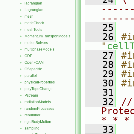
lagrangian
►
-----
Lagrangian
►
-----
mesh
►
meshCheck
►
   25
meshTools
►
   26
#i
MomentumTransportModels
►
motionSolvers
"
cell
►
multiphaseModels
►
   27
#i
ODE
►
   28
#i
OpenFOAM
►
OSspecific
►
   29
#i
parallel
►
   30
#i
physicalProperties
►
polyTopoChange
►
   31
Pstream
►
   32
//
radiationModels
►
Prote
randomProcesses
►
renumber
►
* * *
rigidBodyMotion
►
   33
sampling
►