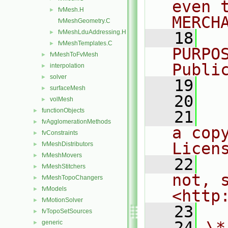
even 
fvMesh.H
►
MERCH
fvMeshGeometry.C
fvMeshLduAddressing.H
►
   18
  
fvMeshTemplates.C
►
PURPO
fvMeshToFvMesh
►
Publi
interpolation
►
solver
►
   19
  
surfaceMesh
►
   20
volMesh
►
functionObjects
►
   21
  
fvAgglomerationMethods
►
a cop
fvConstraints
►
Licen
fvMeshDistributors
►
fvMeshMovers
►
   22
  
fvMeshStitchers
►
not, s
fvMeshTopoChangers
►
fvModels
►
<http
fvMotionSolver
►
   23
fvTopoSetSources
►
   24
\*
generic
►