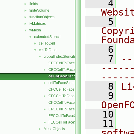
    4
  
fields
►
Websi
finiteVolume
►
functionObjects
►
    5
  
fvMatrices
►
Copyr
fvMesh
▼
extendedStencil
Found
▼
cellToCell
►
    6
  
cellToFace
▼
    7
--
globalIndexStencils
▼
CECCellToFaceStencil.C
-----
CECCellToFaceStencil.H
►
-----
cellToFaceStencil.C
cellToFaceStencil.H
►
    8
Li
CFCCellToFaceStencil.C
    9
  
CFCCellToFaceStencil.H
►
OpenF
CPCCellToFaceStencil.C
CPCCellToFaceStencil.H
►
   10
FECCellToFaceStencil.C
   11
  
FECCellToFaceStencil.H
►
MeshObjects
►
softw