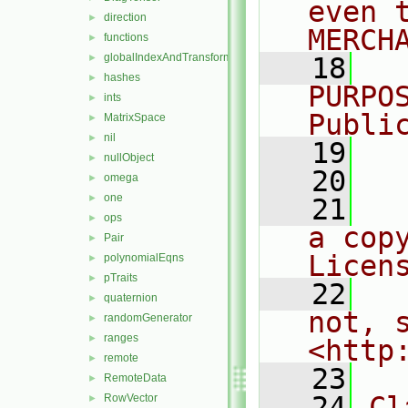
even 
direction
►
MERCH
functions
►
globalIndexAndTransform
►
   18
  
hashes
►
PURPO
ints
►
Publi
MatrixSpace
►
nil
►
   19
  
nullObject
►
   20
omega
►
one
►
   21
  
ops
►
a cop
Pair
►
Licen
polynomialEqns
►
pTraits
►
   22
  
quaternion
►
not, s
randomGenerator
►
ranges
►
<http
remote
►
   23
RemoteData
►
   24
Cl
RowVector
►