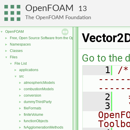
OpenFOAM
13
The OpenFOAM Foundation
OpenFOAM
▼
Vector2
Free, Open Source Software from the OpenFOAM Foundation
►
Namespaces
►
Classes
►
Go to the d
Files
▼
File List
▼
    1
/*
applications
►
-----
src
▼
atmosphericModels
►
-----
combustionModels
►
    2
  
conversion
►
dummyThirdParty
►
    3
  
fileFormats
►
OpenF
finiteVolume
►
Toolb
functionObjects
►
fvAgglomerationMethods
►