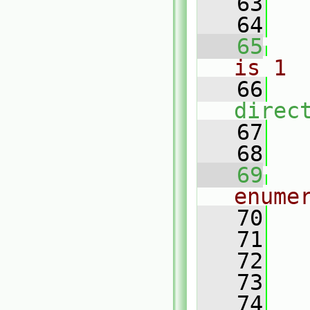
   63
   64
   65
is 1
   66
direc
   67
   68
   69
enume
   70
   71
   72
   73
   74