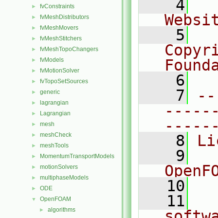
    4
  
fvConstraints
►
Websi
fvMeshDistributors
►
fvMeshMovers
►
    5
  
fvMeshStitchers
►
Copyr
fvMeshTopoChangers
►
fvModels
Found
►
fvMotionSolver
►
    6
  
fvTopoSetSources
►
    7
--
generic
►
lagrangian
►
-----
Lagrangian
►
-----
mesh
►
meshCheck
►
    8
Li
meshTools
►
    9
  
MomentumTransportModels
►
OpenF
motionSolvers
►
multiphaseModels
►
   10
ODE
►
   11
  
OpenFOAM
▼
algorithms
►
softw