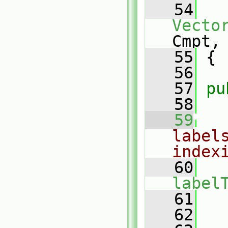
   54
Vecto
Cmpt,
   55
 {
   56
   57
pu
   58
   59
label
index
   60
label
   61
   62