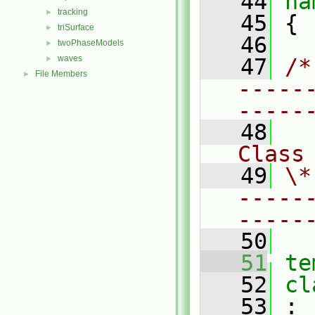
   44
na
tracking
►
   45
 {
triSurface
►
   46
twoPhaseModels
►
waves
►
   47
/*
File Members
►
-----
-----
   48
Class
   49
\*
-----
-----
   50
   51
te
   52
cl
   53
 :