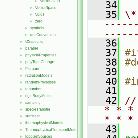
Vector2DI.H
►
   34
VectorSpace
►
   35
\*
VoidT
►
-----
zero
►
symbols
►
-----
unitConversion
►
   36
OSspecific
►
parallel
►
   37
#i
physicalProperties
►
   38
#d
polyTopoChange
►
   39
Pstream
►
radiationModels
►
   40
#i
randomProcesses
►
   41
renumber
►
rigidBodyMotion
►
   42
//
sampling
►
* * *
specieTransfer
►
surfMesh
* * *
►
thermophysicalModels
►
   43
ThermophysicalTransportModels
►
topoSetSources
►