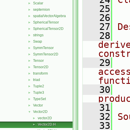
Scalar
►
   25
  
septernion
►
   26
spatialVectorAlgebra
►
SphericalTensor
►
   27
De
SphericalTensor2D
►
   28
  
strings
►
Swap
deriv
►
SymmTensor
►
const
SymmTensor2D
►
   29
  
Tensor
►
Tensor2D
►
acces
transform
►
funct
triad
►
Tuple2
►
   30
  
Tuple3
►
produ
TypeSet
►
   31
Vector
►
Vector2D
▼
   32
So
vector2D
►
   33
  
Vector2D.H
►