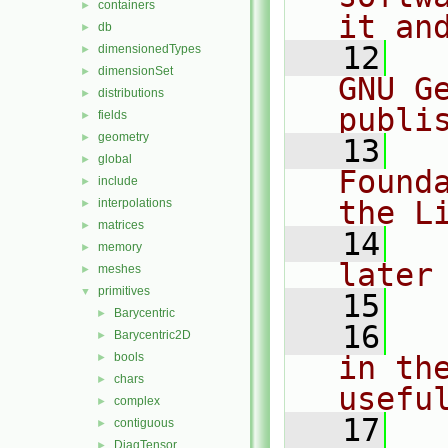
containers
►
it an
db
►
   12
  
dimensionedTypes
►
dimensionSet
►
GNU G
distributions
►
publi
fields
►
geometry
►
   13
  
global
►
Found
include
►
the L
interpolations
►
matrices
►
   14
  
memory
►
later
meshes
►
primitives
▼
   15
Barycentric
►
   16
  
Barycentric2D
►
bools
in the
►
chars
►
usefu
complex
►
   17
  
contiguous
►
DiagTensor
►