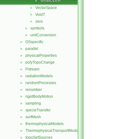
Vector2DI.H
►
VectorSpace
►
VoidT
►
zero
►
symbols
►
unitConversion
►
OSspecific
►
parallel
►
physicalProperties
►
polyTopoChange
►
Pstream
►
radiationModels
►
randomProcesses
►
renumber
►
rigidBodyMotion
►
sampling
►
specieTransfer
►
surfMesh
►
thermophysicalModels
►
ThermophysicalTransportModels
►
topoSetSources
►