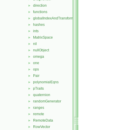
direction
►
functions
►
globalIndexAndTransform
►
hashes
►
ints
►
MatrixSpace
►
nil
►
nullObject
►
omega
►
one
►
ops
►
Pair
►
polynomialEqns
►
pTraits
►
quaternion
►
randomGenerator
►
ranges
►
remote
►
RemoteData
►
RowVector
►