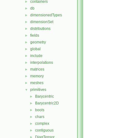
containers
►
db
►
dimensionedTypes
►
dimensionSet
►
distributions
►
fields
►
geometry
►
global
►
include
►
interpolations
►
matrices
►
memory
►
meshes
►
primitives
▼
Barycentric
►
Barycentric2D
►
bools
►
chars
►
complex
►
contiguous
►
DiagTensor
►