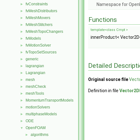
fvConstraints
Namespace for Ope
►
fvMeshDistributors
►
fvMeshMovers
►
Functions
fvMeshStitchers
►
template<class Cmpt >
fvMeshTopoChangers
►
innerProduct< Vector2D
fvModels
►
fvMotionSolver
►
fvTopoSetSources
►
generic
►
Detailed Descript
lagrangian
►
Lagrangian
►
Original source file
Vecto
mesh
►
meshCheck
►
Definition in file
Vector2D
meshTools
►
MomentumTransportModels
►
motionSolvers
►
multiphaseModels
►
ODE
►
OpenFOAM
▼
algorithms
►