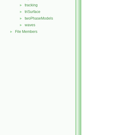
tracking
►
triSurface
►
twoPhaseModels
►
waves
►
File Members
►