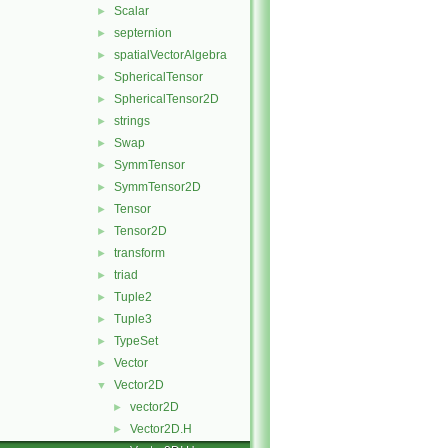
Scalar
►
septernion
►
spatialVectorAlgebra
►
SphericalTensor
►
SphericalTensor2D
►
strings
►
Swap
►
SymmTensor
►
SymmTensor2D
►
Tensor
►
Tensor2D
►
transform
►
triad
►
Tuple2
►
Tuple3
►
TypeSet
►
Vector
►
Vector2D
▼
vector2D
►
Vector2D.H
►