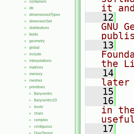
containers
►
it an
db
►
   12
  
dimensionedTypes
►
dimensionSet
►
GNU G
distributions
►
publi
fields
►
geometry
►
   13
  
global
►
Found
include
►
the L
interpolations
►
matrices
►
   14
  
memory
►
later
meshes
►
primitives
▼
   15
Barycentric
►
   16
  
Barycentric2D
►
bools
in the
►
chars
►
usefu
complex
►
   17
  
contiguous
►
DiagTensor
►