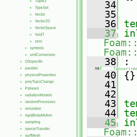
Tuple3
►
   34
TypeSet
►
   35
Vector
►
   36
te
Vector2D
►
VectorSpace
►
   37
in
VoidT
►
Foam:
zero
►
symbols
►
Foam:
unitConversion
►
   38
 :
OSspecific
►
parallel
►
   39
Tensor
::
m
   40
 {}
physicalProperties
►
   41
polyTopoChange
►
Pstream
►
   42
radiationModels
►
   43
te
randomProcesses
►
renumber
►
   44
te
rigidBodyMotion
►
   45
in
sampling
►
specieTransfer
Foam:
►
surfMesh
►