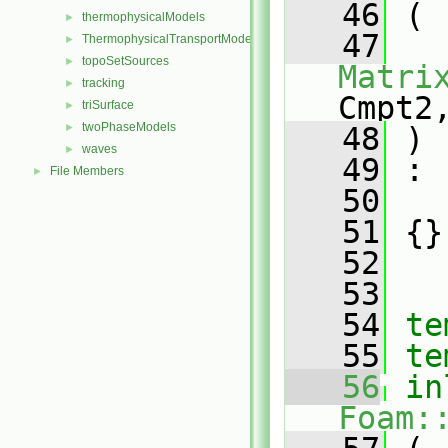
   46
 (
thermophysicalModels
►
   47
ThermophysicalTransportModels
►
topoSetSources
►
Matri
tracking
►
Cmpt2
triSurface
►
twoPhaseModels
►
   48
 )
waves
►
   49
 :
File Members
►
   50
   51
 {}
   52
   53
   54
te
   55
te
   56
in
Foam: