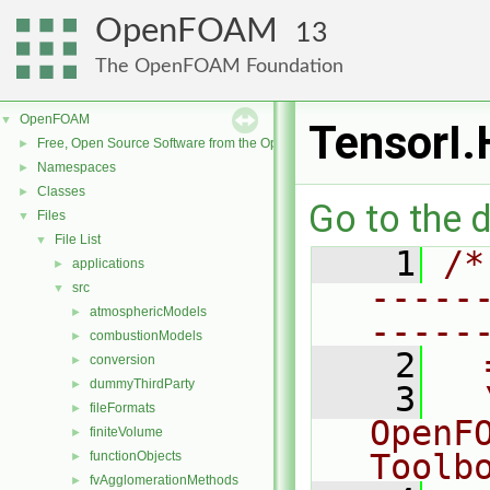
OpenFOAM
13
The OpenFOAM Foundation
OpenFOAM
▼
TensorI.
Free, Open Source Software from the OpenFOAM Foundation
►
Namespaces
►
Classes
►
Go to the d
Files
▼
File List
▼
    1
/*
applications
►
-----
src
▼
atmosphericModels
►
-----
combustionModels
►
    2
  
conversion
►
dummyThirdParty
►
    3
  
fileFormats
►
OpenF
finiteVolume
►
Toolb
functionObjects
►
fvAgglomerationMethods
►