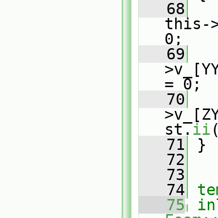
   68
   
this-
0;
   69
   
>v_[Y
= 0;
   70
   
>v_[ZY
st.
ii
   71
 }
   72
   73
   74
te
   75
in