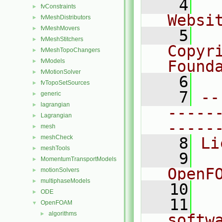
    4
  
fvConstraints
►
Websi
fvMeshDistributors
►
fvMeshMovers
►
    5
  
fvMeshStitchers
►
Copyr
fvMeshTopoChangers
►
fvModels
Found
►
fvMotionSolver
►
    6
  
fvTopoSetSources
►
    7
--
generic
►
lagrangian
►
-----
Lagrangian
►
-----
mesh
►
meshCheck
►
    8
Li
meshTools
►
    9
  
MomentumTransportModels
►
OpenF
motionSolvers
►
multiphaseModels
►
   10
ODE
►
   11
  
OpenFOAM
▼
algorithms
►
softw