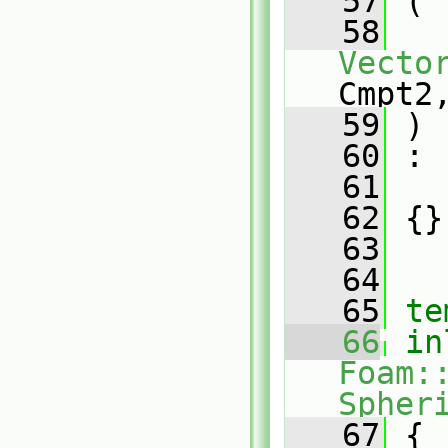
   57
 (
   58
Vecto
Cmpt2
   59
 )
   60
 :
   61
   62
 {}
   63
   64
   65
te
   66
in
Foam:
Spher
   67
 {