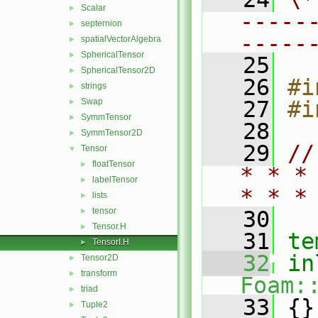
Scalar
►
-----
septernion
►
-----
spatialVectorAlgebra
►
SphericalTensor
►
   25
SphericalTensor2D
►
   26
#i
strings
►
Swap
   27
#i
►
SymmTensor
►
   28
SymmTensor2D
►
   29
//
Tensor
▼
floatTensor
►
* * *
labelTensor
►
* * *
lists
►
tensor
►
   30
Tensor.H
►
   31
te
TensorI.H
►
   32
in
Tensor2D
►
transform
►
Foam:
triad
►
   33
 {}
Tuple2
►