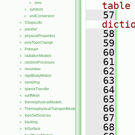
table
zero
►
symbols
►
   57
  
unitConversion
►
dicti
OSspecific
►
parallel
►
   58
physicalProperties
►
   59
  
polyTopoChange
►
Pstream
   60
  
►
radiationModels
►
   61
  
randomProcesses
►
   62
  
renumber
►
rigidBodyMotion
►
   63
sampling
►
   64
  
specieTransfer
►
surfMesh
►
   65
  
thermophysicalModels
►
   66
  
ThermophysicalTransportModels
►
   67
  
topoSetSources
►
tracking
►
   68
  
triSurface
►