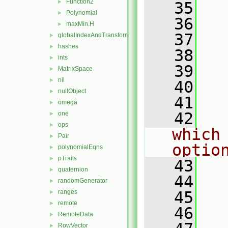
Function2
►
   35
  
Polynomial
►
   36
  
maxMin.H
►
   37
  
globalIndexAndTransform
►
hashes
►
   38
  
ints
►
   39
  
MatrixSpace
►
nil
►
   40
  
nullObject
►
   41
omega
►
   42
  
one
►
ops
►
which
Pair
►
optio
polynomialEqns
►
pTraits
►
   43
  
quaternion
►
   44
  
randomGenerator
►
ranges
   45
►
remote
►
   46
  
RemoteData
►
RowVector
►