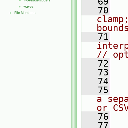
   69
twoPhaseModels
►
waves
►
   70
   
File Members
►
clamp
bound
   71
interp
// op
   72
  
   73
  
   74
   75
  
a sep
or CS
   76
   77
  