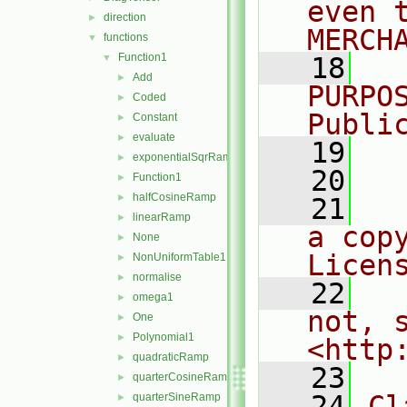
even 
direction
►
MERCH
functions
▼
Function1
▼
   18
  
Add
►
PURPO
Coded
►
Publi
Constant
►
evaluate
►
   19
  
exponentialSqrRamp
►
   20
Function1
►
halfCosineRamp
►
   21
  
linearRamp
►
a cop
None
►
Licen
NonUniformTable1
►
normalise
►
   22
  
omega1
►
not, s
One
►
Polynomial1
►
<http
quadraticRamp
►
   23
quarterCosineRamp
►
   24
Cl
quarterSineRamp
►