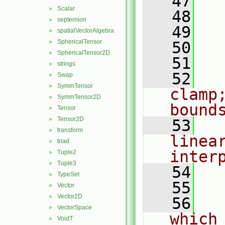
   47
  
Scalar
►
   48
  
septernion
►
   49
  
spatialVectorAlgebra
►
SphericalTensor
►
   50
  
SphericalTensor2D
►
   51
strings
►
   52
   
Swap
►
SymmTensor
►
clamp
SymmTensor2D
►
bound
Tensor
►
Tensor2D
►
   53
  
transform
►
linear
triad
►
inter
Tuple2
►
Tuple3
►
   54
  
TypeSet
►
   55
Vector
►
Vector2D
►
   56
  
VectorSpace
►
which
VoidT
►