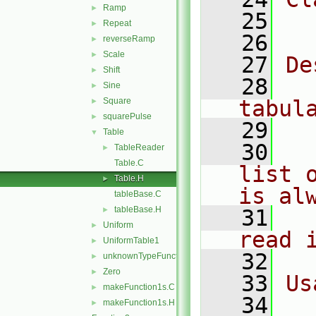
Ramp
►
   25
  
Repeat
►
   26
reverseRamp
►
Scale
►
   27
De
Shift
►
   28
  
Sine
►
Square
tabul
►
squarePulse
►
   29
Table
▼
   30
  
TableReader
►
Table.C
list 
Table.H
►
is al
tableBase.C
tableBase.H
►
   31
  
Uniform
►
read 
UniformTable1
►
   32
unknownTypeFunction1
►
Zero
►
   33
Us
makeFunction1s.C
►
   34
  
makeFunction1s.H
►