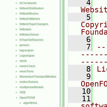
    4
  
fvConstraints
►
Websi
fvMeshDistributors
►
fvMeshMovers
►
    5
  
fvMeshStitchers
►
Copyr
fvMeshTopoChangers
►
fvModels
Found
►
fvMotionSolver
►
    6
  
fvTopoSetSources
►
    7
--
generic
►
lagrangian
►
-----
Lagrangian
►
-----
mesh
►
meshCheck
►
    8
Li
meshTools
►
    9
  
MomentumTransportModels
►
OpenF
motionSolvers
►
multiphaseModels
►
   10
ODE
►
   11
  
OpenFOAM
▼
algorithms
►
softw