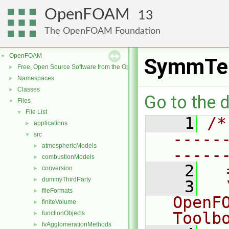
OpenFOAM
13
The OpenFOAM Foundation
OpenFOAM
▼
SymmTe
Free, Open Source Software from the OpenFOAM Foundation
►
Namespaces
►
Classes
►
Go to the d
Files
▼
File List
▼
    1
/*
applications
►
-----
src
▼
atmosphericModels
►
-----
combustionModels
►
    2
  
conversion
►
dummyThirdParty
►
    3
  
fileFormats
►
OpenF
finiteVolume
►
Toolb
functionObjects
►
fvAgglomerationMethods
►