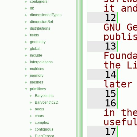
containers
►
it an
db
►
   12
  
dimensionedTypes
►
dimensionSet
►
GNU G
distributions
►
publi
fields
►
geometry
►
   13
  
global
►
Found
include
►
the L
interpolations
►
matrices
►
   14
  
memory
►
later
meshes
►
primitives
▼
   15
Barycentric
►
   16
  
Barycentric2D
►
bools
in the
►
chars
►
usefu
complex
►
   17
  
contiguous
►
DiagTensor
►