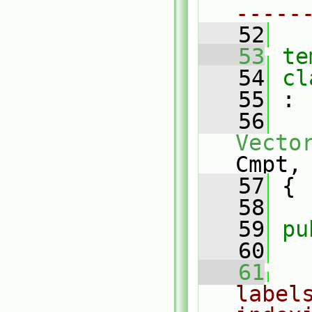
-----
   52
   53
te
   54
cl
   55
 :
   56
Vecto
Cmpt,
   57
 {
   58
   59
pu
   60
   61
label