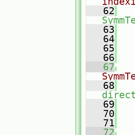
index
   62
SymmT
   63
   64
   65
   66
   67
SymmT
   68
direc
   69
   70
   71
   72