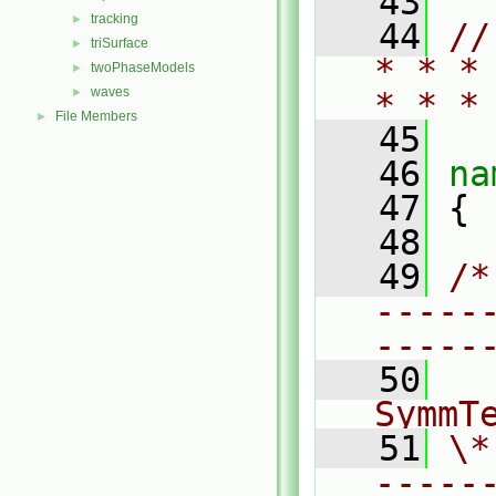
   43
tracking
►
   44
//
triSurface
►
* * *
twoPhaseModels
►
waves
►
* * *
File Members
►
   45
   46
na
   47
 {
   48
   49
/*
-----
-----
   50
  
SymmT
   51
\*
-----