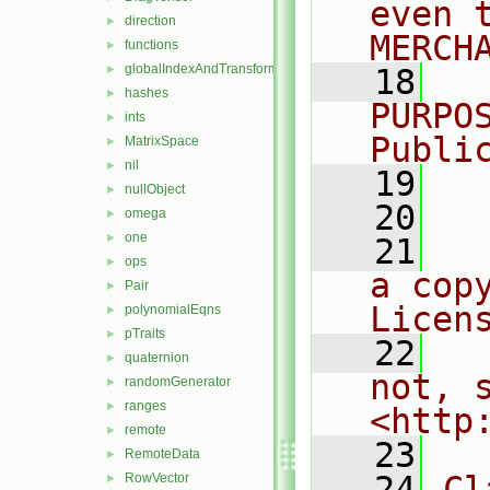
even 
direction
►
MERCH
functions
►
globalIndexAndTransform
►
   18
  
hashes
►
PURPO
ints
►
Publi
MatrixSpace
►
nil
►
   19
  
nullObject
►
   20
omega
►
one
►
   21
  
ops
►
a cop
Pair
►
Licen
polynomialEqns
►
pTraits
►
   22
  
quaternion
►
not, s
randomGenerator
►
ranges
►
<http
remote
►
   23
RemoteData
►
   24
Cl
RowVector
►