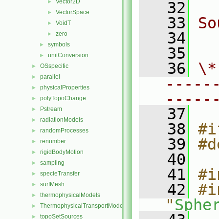
Vector2D
►
   32
VectorSpace
►
   33
So
VoidT
►
   34
  
zero
►
symbols
►
   35
unitConversion
►
   36
\*
OSspecific
►
parallel
►
-----
physicalProperties
►
-----
polyTopoChange
►
   37
Pstream
►
radiationModels
►
   38
#i
randomProcesses
►
   39
#d
renumber
►
rigidBodyMotion
►
   40
sampling
►
   41
#i
specieTransfer
►
surfMesh
   42
#i
►
thermophysicalModels
►
"
Sphe
ThermophysicalTransportModels
►
topoSetSources
►