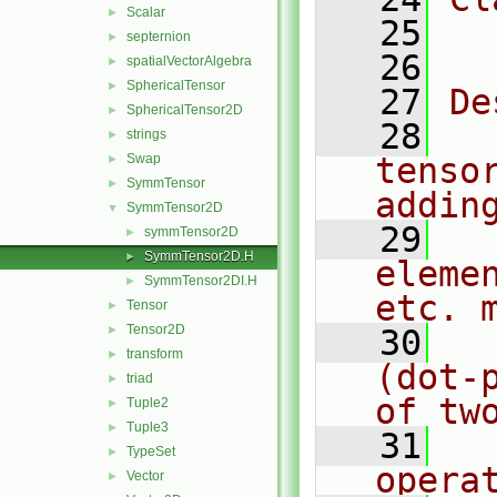
Scalar
►
   25
  
septernion
►
   26
spatialVectorAlgebra
►
SphericalTensor
►
   27
De
SphericalTensor2D
►
   28
  
strings
►
Swap
tenso
►
SymmTensor
►
addin
SymmTensor2D
▼
   29
  
symmTensor2D
►
SymmTensor2D.H
►
eleme
SymmTensor2DI.H
►
etc. 
Tensor
►
Tensor2D
►
   30
  
transform
►
(dot-
triad
►
of tw
Tuple2
►
Tuple3
►
   31
  
TypeSet
►
opera
Vector
►