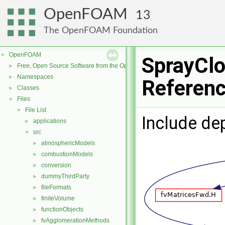
OpenFOAM
13
The OpenFOAM Foundation
OpenFOAM
▼
SprayClo
Free, Open Source Software from the OpenFOAM Foundation
►
Namespaces
►
Referen
Classes
►
Files
▼
File List
▼
Include de
applications
►
src
▼
atmosphericModels
►
combustionModels
►
conversion
►
dummyThirdParty
►
fileFormats
►
finiteVolume
►
functionObjects
►
fvAgglomerationMethods
►