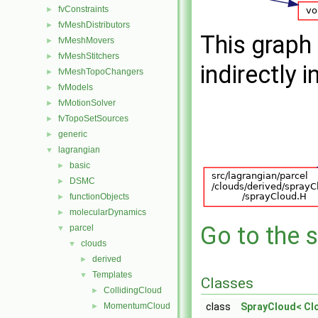
fvConstraints
►
fvMeshDistributors
►
This graph 
fvMeshMovers
►
fvMeshStitchers
►
indirectly i
fvMeshTopoChangers
►
fvModels
►
fvMotionSolver
►
fvTopoSetSources
►
generic
►
lagrangian
▼
basic
►
DSMC
►
functionObjects
►
molecularDynamics
►
Go to the s
parcel
▼
clouds
▼
derived
►
Templates
▼
Classes
CollidingCloud
►
MomentumCloud
class
SprayCloud< Cl
►