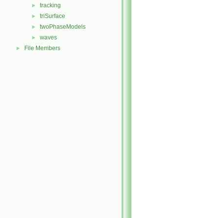
tracking
►
triSurface
►
twoPhaseModels
►
waves
►
File Members
►