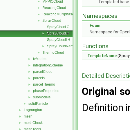
MPPICCloud
Templated base c
►
ReactingCloud
►
ReactingMultiphaseCloud
►
Namespaces
SprayCloud
▼
Foam
SprayCloud.C
Namespace for Ope
SprayCloud.H
►
SprayCloudI.H
Functions
SprayCloudName.C
►
ThermoCloud
►
TemplateName
(Spray
fvModels
►
integrationScheme
►
parcelCloud
►
Detailed Descript
parcels
►
parcelThermo
►
Original so
phaseProperties
►
submodels
►
solidParticle
►
Definition i
Lagrangian
►
mesh
►
meshCheck
►
meshTools
►