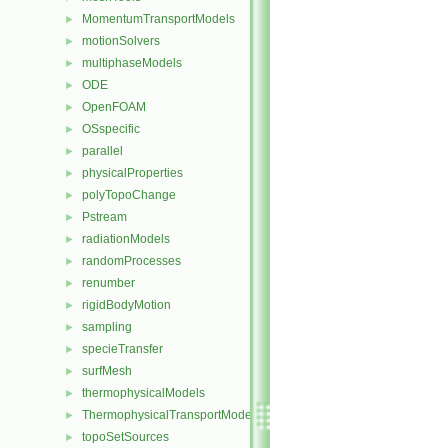
MomentumTransportModels
►
motionSolvers
►
multiphaseModels
►
ODE
►
OpenFOAM
►
OSspecific
►
parallel
►
physicalProperties
►
polyTopoChange
►
Pstream
►
radiationModels
►
randomProcesses
►
renumber
►
rigidBodyMotion
►
sampling
►
specieTransfer
►
surfMesh
►
thermophysicalModels
►
ThermophysicalTransportModels
►
topoSetSources
►