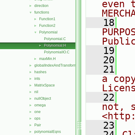
even 
direction
►
MERCH
functions
▼
Function1
►
   18
  
Function2
►
PURPO
Polynomial
▼
Publi
Polynomial.C
Polynomial.H
►
   19
  
PolynomialIO.C
   20
maxMin.H
►
globalIndexAndTransform
►
   21
  
hashes
►
a cop
ints
►
Licen
MatrixSpace
►
nil
►
   22
  
nullObject
►
not, s
omega
►
one
►
<http
ops
►
   23
Pair
►
   24
Cl
polynomialEqns
►