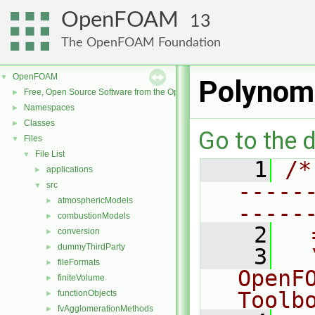
OpenFOAM
13
The OpenFOAM Foundation
OpenFOAM
▼
Polynom
Free, Open Source Software from the OpenFOAM Foundation
►
Namespaces
►
Classes
►
Go to the d
Files
▼
File List
▼
    1
/*
applications
►
-----
src
▼
atmosphericModels
►
-----
combustionModels
►
    2
  
conversion
►
dummyThirdParty
►
    3
  
fileFormats
►
OpenF
finiteVolume
►
Toolb
functionObjects
►
fvAgglomerationMethods
►