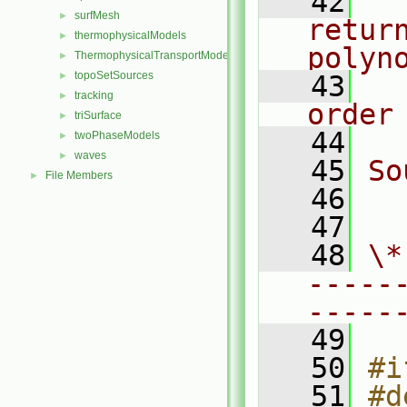
   42
  
surfMesh
►
retur
thermophysicalModels
►
polyn
ThermophysicalTransportModels
►
topoSetSources
►
   43
  
tracking
►
order
triSurface
►
   44
twoPhaseModels
►
waves
►
   45
So
File Members
►
   46
  
   47
   48
\*
-----
-----
   49
   50
#i
   51
#d