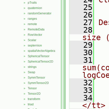
pTraits
►
   25
  
quaternion
►
   26
randomGenerator
►
ranges
►
   27
De
remote
►
   28
  
RemoteData
►
RowVector
size 
►
Scalar
►
   29
septernion
►
   30
  
spatialVectorAlgebra
►
SphericalTensor
►
   31
  
SphericalTensor2D
►
sum(co
strings
►
Swap
►
logCo
SymmTensor
►
   32
  
SymmTensor2D
►
   33
Tensor
►
Tensor2D
►
   34
  
transform
►
</tt>
triad
►