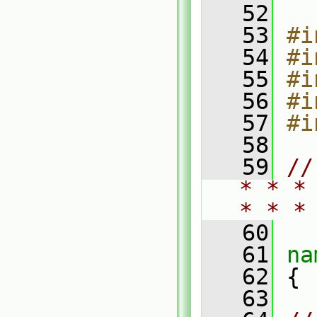
   52
   53
#i
   54
#i
   55
#i
   56
#i
   57
#i
   58
   59
//
* * *
* * *
   60
   61
na
   62
 {
   63