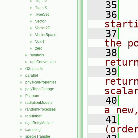
Tuple2
►
   35
Tuple3
►
   36
  
TypeSet
►
start
Vector
►
Vector2D
►
   37
  
VectorSpace
►
the p
VoidT
►
zero
►
   38
  
symbols
►
retur
unitConversion
►
   39
  
OSspecific
►
parallel
►
retur
physicalProperties
►
scala
polyTopoChange
►
Pstream
►
   40
  
radiationModels
►
a new
randomProcesses
►
renumber
   41
  
►
rigidBodyMotion
►
(orde
sampling
►
specieTransfer
►