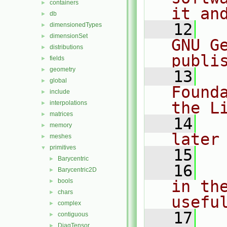
containers
►
it an
db
►
   12
  
dimensionedTypes
►
dimensionSet
►
GNU G
distributions
►
publi
fields
►
geometry
►
   13
  
global
►
Found
include
►
the L
interpolations
►
matrices
►
   14
  
memory
►
later
meshes
►
primitives
▼
   15
Barycentric
►
   16
  
Barycentric2D
►
bools
in the
►
chars
►
usefu
complex
►
   17
  
contiguous
►
DiagTensor
►