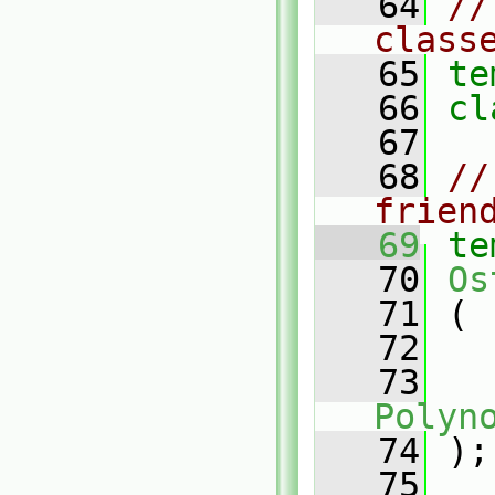
   64
//
class
   65
te
   66
cl
   67
   68
//
frien
   69
te
   70
Os
   71
 (
   72
   73
Polyn
   74
 );
   75