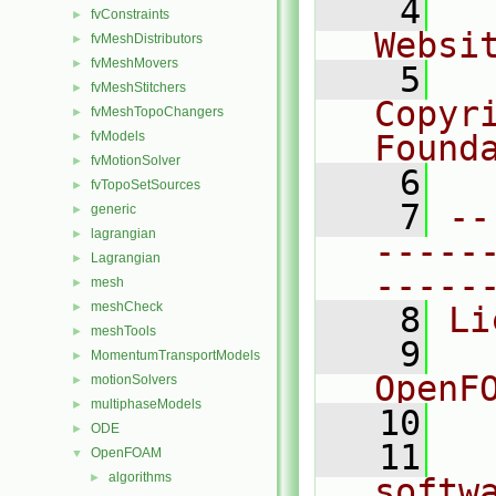
    4
  
fvConstraints
►
Websi
fvMeshDistributors
►
fvMeshMovers
►
    5
  
fvMeshStitchers
►
Copyr
fvMeshTopoChangers
►
fvModels
Found
►
fvMotionSolver
►
    6
  
fvTopoSetSources
►
    7
--
generic
►
lagrangian
►
-----
Lagrangian
►
-----
mesh
►
meshCheck
►
    8
Li
meshTools
►
    9
  
MomentumTransportModels
►
OpenF
motionSolvers
►
multiphaseModels
►
   10
ODE
►
   11
  
OpenFOAM
▼
algorithms
►
softw