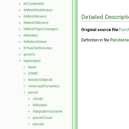
fvConstraints
►
fvMeshDistributors
►
Detailed Descript
fvMeshMovers
►
fvMeshStitchers
►
fvMeshTopoChangers
►
Original source file
Patch
fvModels
►
Definition in file
PatchInt
fvMotionSolver
►
fvTopoSetSources
►
generic
►
lagrangian
▼
basic
►
DSMC
►
functionObjects
►
molecularDynamics
►
parcel
▼
clouds
►
fvModels
►
integrationScheme
►
parcelCloud
►
parcels
►