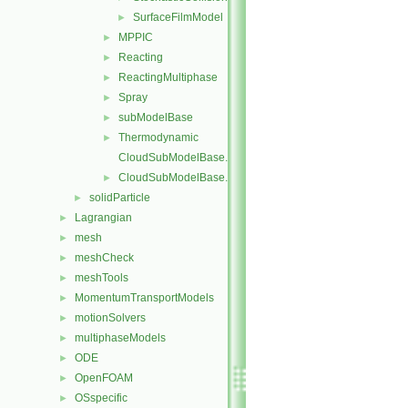
SurfaceFilmModel
►
MPPIC
►
Reacting
►
ReactingMultiphase
►
Spray
►
subModelBase
►
Thermodynamic
►
CloudSubModelBase.C
CloudSubModelBase.H
►
solidParticle
►
Lagrangian
►
mesh
►
meshCheck
►
meshTools
►
MomentumTransportModels
►
motionSolvers
►
multiphaseModels
►
ODE
►
OpenFOAM
►
OSspecific
►