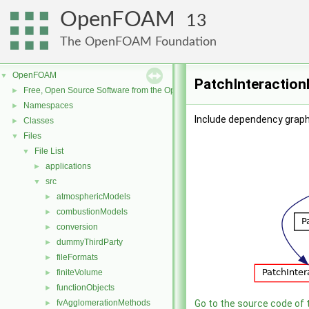
OpenFOAM
13
The OpenFOAM Foundation
OpenFOAM
▼
PatchInteraction
Free, Open Source Software from the OpenFOAM Foundation
►
Namespaces
►
Include dependency graph
Classes
►
Files
▼
File List
▼
applications
►
src
▼
atmosphericModels
►
combustionModels
►
conversion
►
dummyThirdParty
►
fileFormats
►
finiteVolume
►
functionObjects
►
fvAgglomerationMethods
Go to the source code of th
►