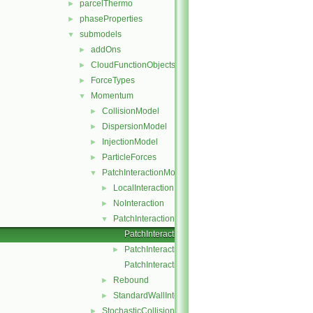
parcelThermo
►
phaseProperties
►
submodels
▼
addOns
►
CloudFunctionObjects
►
ForceTypes
►
Momentum
▼
CollisionModel
►
DispersionModel
►
InjectionModel
►
ParticleForces
►
PatchInteractionModel
▼
LocalInteraction
►
NoInteraction
►
PatchInteractionModel
▼
PatchInteractionModel.C
PatchInteractionModel.H
►
PatchInteractionModelNew.C
Rebound
►
StandardWallInteraction
►
StochasticCollision
►