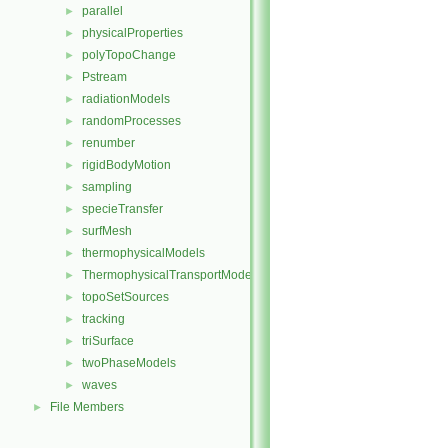
parallel
►
physicalProperties
►
polyTopoChange
►
Pstream
►
radiationModels
►
randomProcesses
►
renumber
►
rigidBodyMotion
►
sampling
►
specieTransfer
►
surfMesh
►
thermophysicalModels
►
ThermophysicalTransportModels
►
topoSetSources
►
tracking
►
triSurface
►
twoPhaseModels
►
waves
►
File Members
►