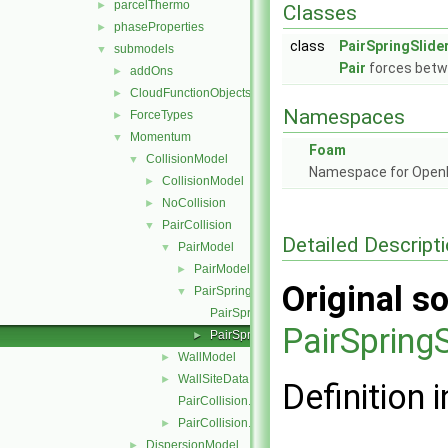
parcelThermo
►
Classes
phaseProperties
►
class
PairSpringSlid
submodels
▼
Pair
forces betwe
addOns
►
CloudFunctionObjects
►
Namespaces
ForceTypes
►
Momentum
▼
Foam
CollisionModel
▼
Namespace for Ope
CollisionModel
►
NoCollision
►
PairCollision
▼
Detailed Descript
PairModel
▼
PairModel
►
Original so
PairSpringSliderDashpot
▼
PairSpringSliderDashpot.C
PairSpring
PairSpringSliderDashpot.H
►
WallModel
►
WallSiteData
►
Definition i
PairCollision.C
PairCollision.H
►
DispersionModel
►