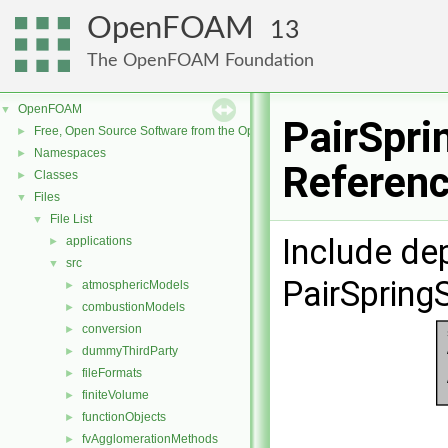
OpenFOAM
13
The OpenFOAM Foundation
OpenFOAM
▼
PairSpri
Free, Open Source Software from the OpenFOAM Foundation
►
Namespaces
►
Referen
Classes
►
Files
▼
File List
▼
Include de
applications
►
src
▼
PairSpring
atmosphericModels
►
combustionModels
►
conversion
►
dummyThirdParty
►
fileFormats
►
finiteVolume
►
functionObjects
►
fvAgglomerationMethods
►