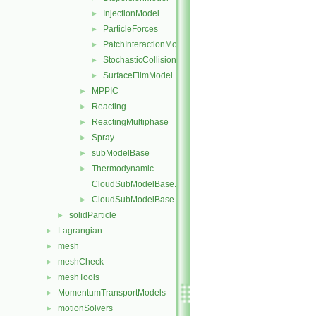
InjectionModel
►
ParticleForces
►
PatchInteractionModel
►
StochasticCollision
►
SurfaceFilmModel
►
MPPIC
►
Reacting
►
ReactingMultiphase
►
Spray
►
subModelBase
►
Thermodynamic
►
CloudSubModelBase.C
CloudSubModelBase.H
►
solidParticle
►
Lagrangian
►
mesh
►
meshCheck
►
meshTools
►
MomentumTransportModels
►
motionSolvers
►