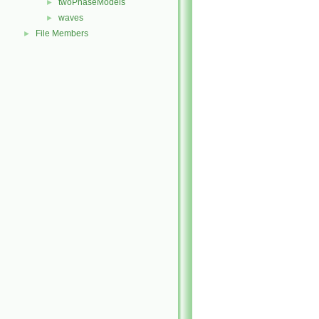
twoPhaseModels
►
waves
►
File Members
►