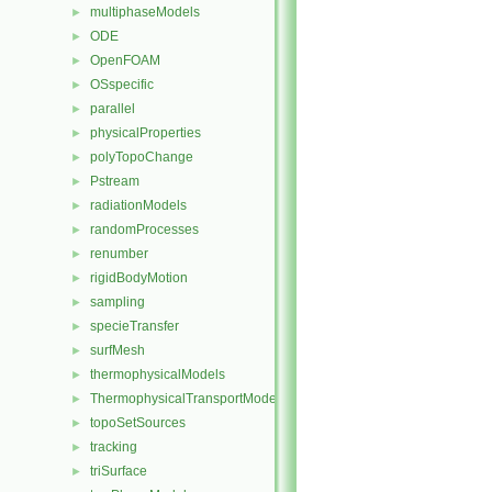
multiphaseModels
►
ODE
►
OpenFOAM
►
OSspecific
►
parallel
►
physicalProperties
►
polyTopoChange
►
Pstream
►
radiationModels
►
randomProcesses
►
renumber
►
rigidBodyMotion
►
sampling
►
specieTransfer
►
surfMesh
►
thermophysicalModels
►
ThermophysicalTransportModels
►
topoSetSources
►
tracking
►
triSurface
►