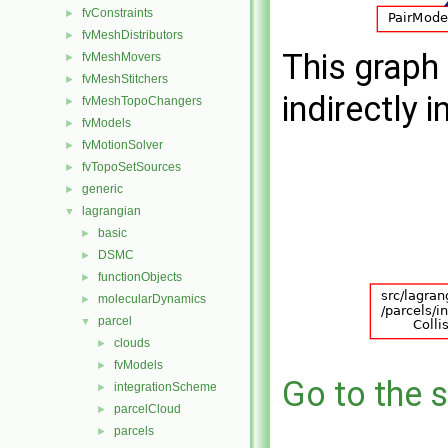
fvConstraints
►
fvMeshDistributors
►
This graph 
fvMeshMovers
►
fvMeshStitchers
►
indirectly i
fvMeshTopoChangers
►
fvModels
►
fvMotionSolver
►
fvTopoSetSources
►
generic
►
lagrangian
▼
basic
►
DSMC
►
functionObjects
►
molecularDynamics
►
parcel
▼
clouds
►
fvModels
►
Go to the s
integrationScheme
►
parcelCloud
►
parcels
►