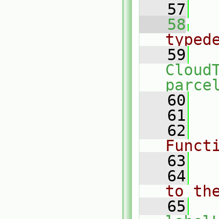
   57
   58
typed
   59
Cloud
parce
   60
   61
   62
Funct
   63
   64
to th
   65