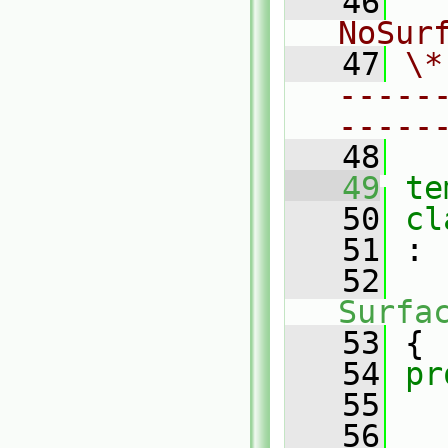
   46
  
NoSur
   47
\*
-----
-----
   48
   49
te
   50
cl
   51
 :
   52
Surfa
   53
 {
   54
pr
   55
   56