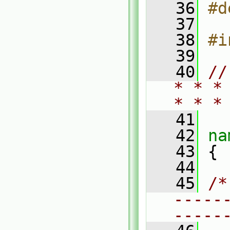
   36
#d
   37
   38
#i
   39
   40
//
* * *
* * *
   41
   42
na
   43
 {
   44
   45
/*
-----
-----