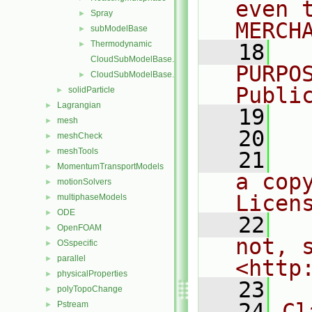
even 
Spray
►
MERCH
subModelBase
►
Thermodynamic
►
   18
  
CloudSubModelBase.C
PURPO
CloudSubModelBase.H
►
Publi
solidParticle
►
Lagrangian
►
   19
  
mesh
►
   20
meshCheck
►
meshTools
►
   21
  
MomentumTransportModels
►
a cop
motionSolvers
►
Licen
multiphaseModels
►
ODE
►
   22
  
OpenFOAM
►
not, s
OSspecific
►
parallel
►
<http
physicalProperties
►
   23
polyTopoChange
►
   24
Cl
Pstream
►