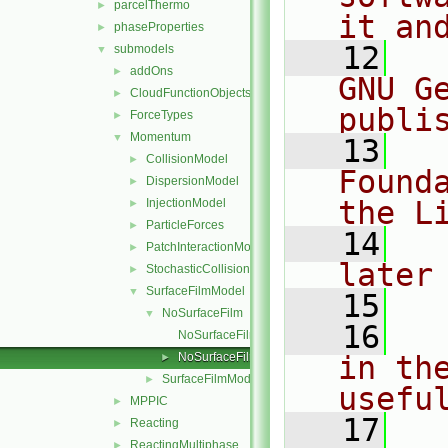
parcelThermo
►
it an
phaseProperties
►
   12
  
submodels
▼
addOns
►
GNU G
CloudFunctionObjects
►
publi
ForceTypes
►
Momentum
▼
   13
  
CollisionModel
►
Found
DispersionModel
►
the L
InjectionModel
►
ParticleForces
►
   14
  
PatchInteractionModel
►
later
StochasticCollision
►
SurfaceFilmModel
▼
   15
NoSurfaceFilm
▼
   16
  
NoSurfaceFilm.C
NoSurfaceFilm.H
in the
►
SurfaceFilmModel
►
usefu
MPPIC
►
   17
  
Reacting
►
ReactingMultiphase
►