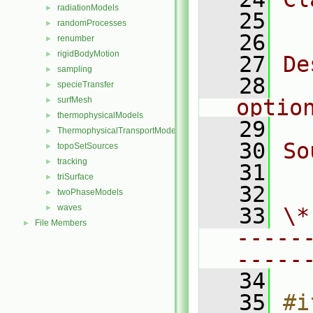
radiationModels
►
   25
  
randomProcesses
►
   26
renumber
►
rigidBodyMotion
►
   27
De
sampling
►
   28
  
specieTransfer
►
surfMesh
optio
►
thermophysicalModels
►
   29
ThermophysicalTransportModels
►
   30
So
topoSetSources
►
tracking
►
   31
  
triSurface
►
   32
twoPhaseModels
►
waves
►
   33
\*
File Members
►
-----
-----
   34
   35
#i