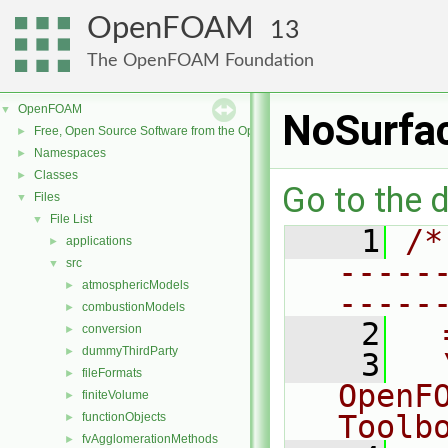
OpenFOAM
13
The OpenFOAM Foundation
OpenFOAM
▼
NoSurfa
Free, Open Source Software from the OpenFOAM Foundation
►
Namespaces
►
Classes
►
Go to the d
Files
▼
File List
▼
    1
/*
applications
►
-----
src
▼
atmosphericModels
►
-----
combustionModels
►
    2
  
conversion
►
dummyThirdParty
►
    3
  
fileFormats
►
OpenF
finiteVolume
►
Toolb
functionObjects
►
fvAgglomerationMethods
►