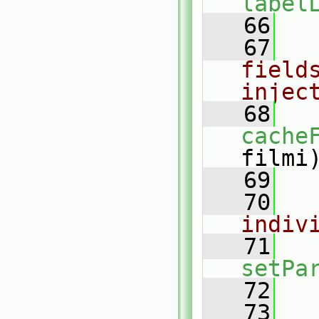
label
   66
   67
fields
injec
   68
cache
filmi
   69
   70
indiv
   71
setPa
   72
   
   73