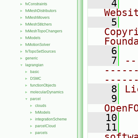
    4
  
fvConstraints
►
Websi
fvMeshDistributors
►
fvMeshMovers
►
    5
  
fvMeshStitchers
►
Copyr
fvMeshTopoChangers
►
fvModels
Found
►
fvMotionSolver
►
    6
  
fvTopoSetSources
►
    7
--
generic
►
lagrangian
▼
-----
basic
►
-----
DSMC
►
functionObjects
►
    8
Li
molecularDynamics
►
    9
  
parcel
▼
OpenF
clouds
►
fvModels
►
   10
integrationScheme
►
   11
  
parcelCloud
►
parcels
►
softw