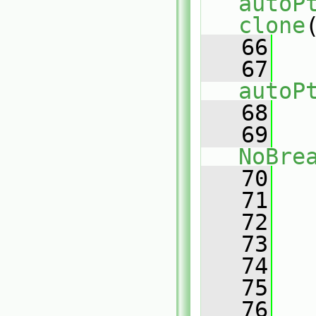
autoP
clone
   66
   67
autoP
   68
   
   69
NoBre
   70
   
   71
   
   72
   73
   74
   75
   76