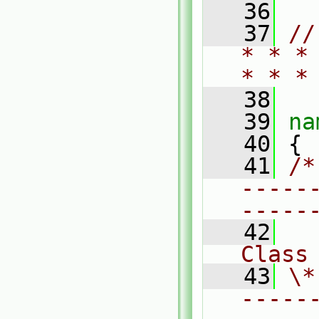
   36
   37
//
* * *
* * *
   38
   39
na
   40
 {
   41
/*
-----
-----
   42
Class
   43
\*
-----