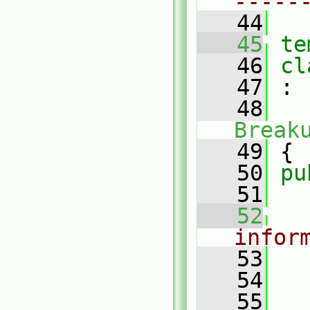
-----
   44
   45
te
   46
cl
   47
 :
   48
Break
   49
 {
   50
pu
   51
   52
infor
   53
   54
   55