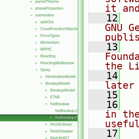
parcelThermo
►
it an
phaseProperties
►
   12
  
submodels
▼
addOns
►
GNU G
CloudFunctionObjects
►
publi
ForceTypes
►
Momentum
►
   13
  
MPPIC
►
Found
Reacting
►
the L
ReactingMultiphase
►
Spray
▼
   14
  
AtomisationModel
►
later
BreakupModel
▼
BreakupModel
►
   15
ETAB
►
   16
  
NoBreakup
▼
NoBreakup.C
in the
NoBreakup.H
►
usefu
PilchErdman
►
   17
  
ReitzDiwakar
►
ReitzKHRT
►