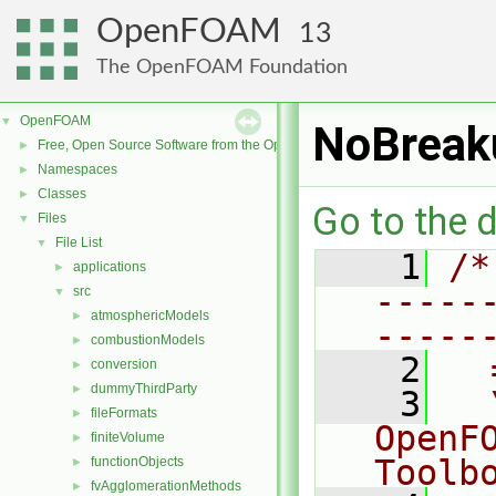
OpenFOAM
13
The OpenFOAM Foundation
OpenFOAM
▼
NoBreak
Free, Open Source Software from the OpenFOAM Foundation
►
Namespaces
►
Classes
►
Go to the d
Files
▼
File List
▼
    1
/*
applications
►
-----
src
▼
atmosphericModels
►
-----
combustionModels
►
    2
  
conversion
►
dummyThirdParty
►
    3
  
fileFormats
►
OpenF
finiteVolume
►
Toolb
functionObjects
►
fvAgglomerationMethods
►