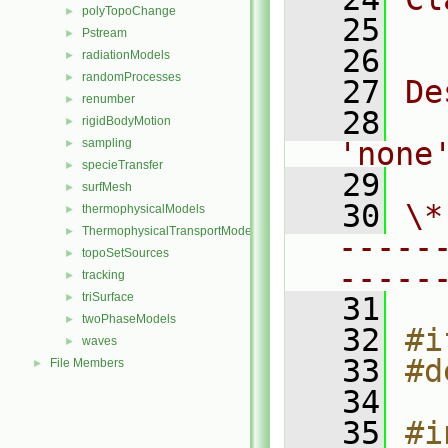
polyTopoChange
►
   25
  
Pstream
►
   26
radiationModels
►
randomProcesses
►
   27
De
renumber
►
   28
  
rigidBodyMotion
►
sampling
'none
►
specieTransfer
►
   29
surfMesh
►
   30
\*
thermophysicalModels
►
ThermophysicalTransportModels
►
-----
topoSetSources
►
-----
tracking
►
triSurface
►
   31
twoPhaseModels
►
   32
#i
waves
►
   33
#d
File Members
►
   34
   35
#i