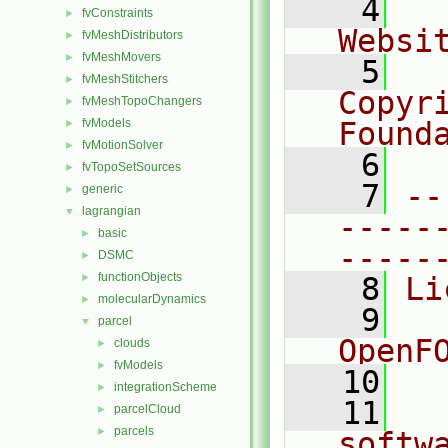
    4
  
fvConstraints
►
Websi
fvMeshDistributors
►
fvMeshMovers
►
    5
  
fvMeshStitchers
►
Copyr
fvMeshTopoChangers
►
fvModels
Found
►
fvMotionSolver
►
    6
  
fvTopoSetSources
►
    7
--
generic
►
lagrangian
▼
-----
basic
►
-----
DSMC
►
functionObjects
►
    8
Li
molecularDynamics
►
    9
  
parcel
▼
OpenF
clouds
►
fvModels
►
   10
integrationScheme
►
   11
  
parcelCloud
►
parcels
►
softw