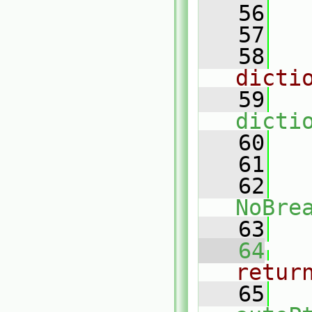
   56
   57
   58
dicti
   59
dicti
   60
   61
   62
NoBre
   63
   64
retur
   65