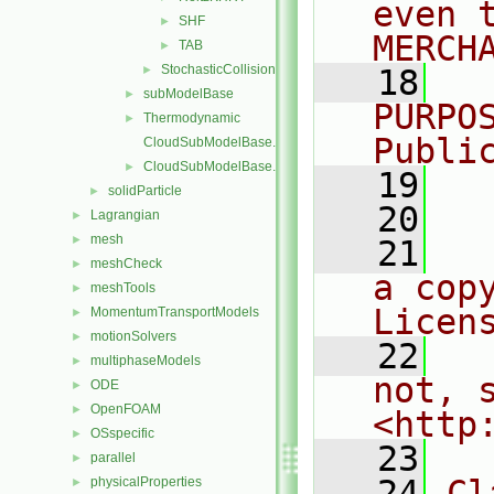
even 
SHF
►
MERCH
TAB
►
StochasticCollision
►
   18
  
subModelBase
►
PURPO
Thermodynamic
►
Publi
CloudSubModelBase.C
CloudSubModelBase.H
►
   19
  
solidParticle
►
   20
Lagrangian
►
mesh
►
   21
  
meshCheck
►
a cop
meshTools
►
Licen
MomentumTransportModels
►
motionSolvers
►
   22
  
multiphaseModels
►
not, s
ODE
►
OpenFOAM
►
<http
OSspecific
►
   23
parallel
►
   24
Cl
physicalProperties
►