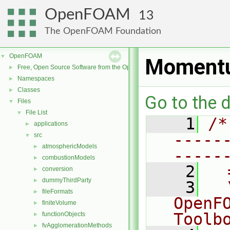
OpenFOAM
13
The OpenFOAM Foundation
OpenFOAM
▼
Momentu
Free, Open Source Software from the OpenFOAM Foundation
►
Namespaces
►
Classes
►
Go to the d
Files
▼
File List
▼
    1
/*
applications
►
-----
src
▼
atmosphericModels
►
-----
combustionModels
►
    2
  
conversion
►
dummyThirdParty
►
    3
  
fileFormats
►
OpenF
finiteVolume
►
Toolb
functionObjects
►
fvAgglomerationMethods
►