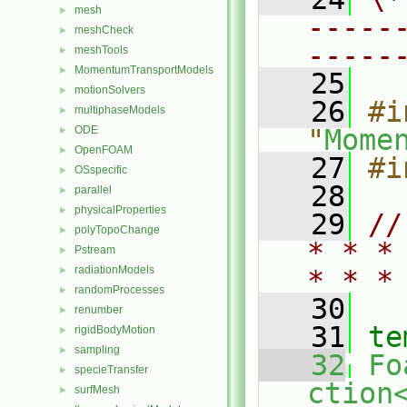
mesh
►
-----
meshCheck
►
-----
meshTools
►
MomentumTransportModels
►
   25
motionSolvers
►
   26
#i
multiphaseModels
►
ODE
"
Mome
►
OpenFOAM
►
   27
#i
OSspecific
►
   28
parallel
►
physicalProperties
►
   29
//
polyTopoChange
►
* * *
Pstream
►
radiationModels
►
* * *
randomProcesses
►
   30
renumber
►
   31
te
rigidBodyMotion
►
sampling
►
   32
Fo
specieTransfer
►
ction
surfMesh
►