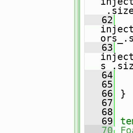
injec
_.siz
   62
injec
ors_.
   63
injec
s_.si
   64
   65
   66
 }
   67
   68
   69
te
   70
Fo