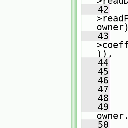
>read
   42
   
>read
owner
   43
   
>coef
)),
   44
   
   45
   
   46
   47
   
   48
   
   49
owner
   50
   