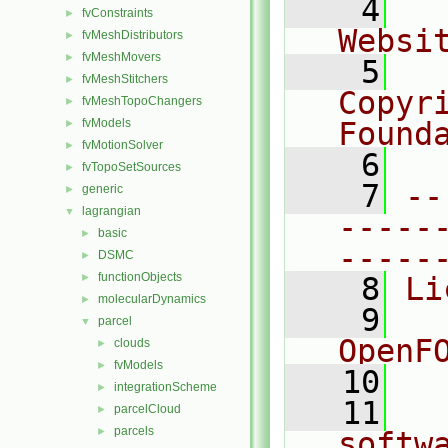
    4
  
fvConstraints
►
Websi
fvMeshDistributors
►
fvMeshMovers
►
    5
  
fvMeshStitchers
►
Copyr
fvMeshTopoChangers
►
fvModels
Found
►
fvMotionSolver
►
    6
  
fvTopoSetSources
►
    7
--
generic
►
lagrangian
▼
-----
basic
►
-----
DSMC
►
functionObjects
►
    8
Li
molecularDynamics
►
    9
  
parcel
▼
OpenF
clouds
►
fvModels
►
   10
integrationScheme
►
   11
  
parcelCloud
►
parcels
►
softw