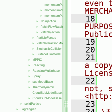
even 
momentumParcelInjectionDataIO.C
MERCH
momentumParcelInjectionDataIOList.C
►
momentumParcelInjectionDataIOList.H
►
   18
  
NoInjection
►
PURPO
PatchFlowRateInjection
►
Publi
PatchInjection
►
ParticleForces
►
   19
  
PatchInteractionModel
►
   20
StochasticCollision
►
SurfaceFilmModel
►
   21
  
MPPIC
►
a cop
Reacting
►
Licen
ReactingMultiphase
►
Spray
►
   22
  
subModelBase
►
not, s
Thermodynamic
►
CloudSubModelBase.C
<http
CloudSubModelBase.H
►
   23
solidParticle
►
   24
\*
Lagrangian
►