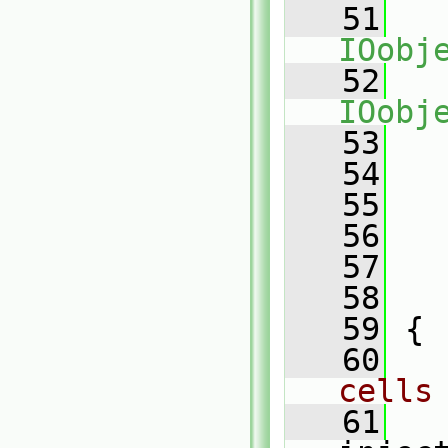
   51
IOobj
   52
IOobj
   53
   
   54
   
   55
   
   56
   
   57
   
   58
   
   59
 {
   60
cells
   61