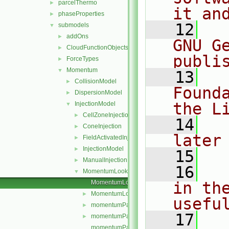
parcelThermo
►
it an
phaseProperties
►
   12
  
submodels
▼
addOns
►
GNU G
CloudFunctionObjects
►
publi
ForceTypes
►
Momentum
▼
   13
  
CollisionModel
►
Found
DispersionModel
►
the L
InjectionModel
▼
CellZoneInjection
►
   14
  
ConeInjection
►
later
FieldActivatedInjection
►
InjectionModel
►
   15
ManualInjection
►
   16
  
MomentumLookupTableInjection
▼
MomentumLookupTableInjection.C
in the
MomentumLookupTableInjection.H
►
usefu
momentumParcelInjectionData.C
►
   17
  
momentumParcelInjectionData.H
►
momentumParcelInjectionDataI.H