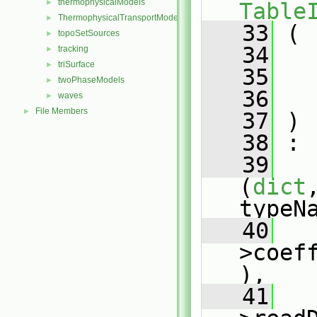
thermophysicalModels
►
Table
ThermophysicalTransportModels
►
   33
 (
topoSetSources
►
   34
tracking
►
triSurface
►
   35
twoPhaseModels
►
   36
waves
►
File Members
►
   37
 )
   38
 :
   39
(
dict
typeN
   40
   
>coef
),
   41
   