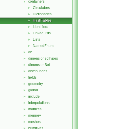
containers
▼
Circulators
►
Dictionaries
►
HashTables
►
Identifiers
►
LinkedLists
►
Lists
►
NamedEnum
►
db
►
dimensionedTypes
►
dimensionSet
►
distributions
►
fields
►
geometry
►
global
►
include
►
interpolations
►
matrices
►
memory
►
meshes
►
primitives
►