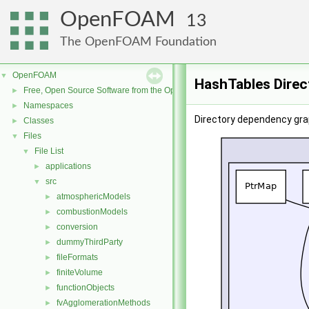
OpenFOAM
13
The OpenFOAM Foundation
OpenFOAM
▼
HashTables Direc
Free, Open Source Software from the OpenFOAM Foundation
►
Namespaces
►
Directory dependency gra
Classes
►
Files
▼
File List
▼
applications
►
src
▼
atmosphericModels
►
combustionModels
►
conversion
►
dummyThirdParty
►
fileFormats
►
finiteVolume
►
functionObjects
►
fvAgglomerationMethods
►