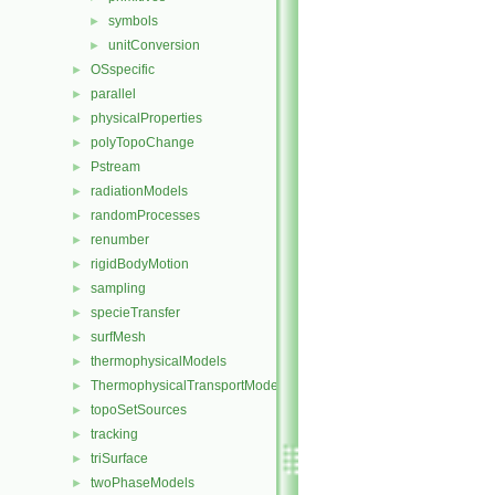
symbols
►
unitConversion
►
OSspecific
►
parallel
►
physicalProperties
►
polyTopoChange
►
Pstream
►
radiationModels
►
randomProcesses
►
renumber
►
rigidBodyMotion
►
sampling
►
specieTransfer
►
surfMesh
►
thermophysicalModels
►
ThermophysicalTransportModels
►
topoSetSources
►
tracking
►
triSurface
►
twoPhaseModels
►