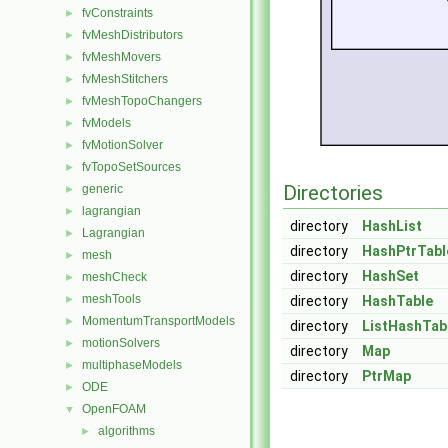
fvConstraints
►
fvMeshDistributors
►
fvMeshMovers
►
fvMeshStitchers
►
fvMeshTopoChangers
►
fvModels
►
fvMotionSolver
►
fvTopoSetSources
►
Directories
generic
►
lagrangian
►
directory
HashList
Lagrangian
►
directory
HashPtrTabl
mesh
►
directory
HashSet
meshCheck
►
meshTools
►
directory
HashTable
MomentumTransportModels
►
directory
ListHashTab
motionSolvers
►
directory
Map
multiphaseModels
►
directory
PtrMap
ODE
►
OpenFOAM
▼
algorithms
►