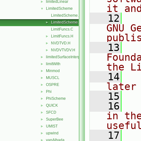
limitedLinear
►
it an
LimitedScheme
▼
   12
  
LimitedScheme.C
LimitedScheme.H
►
GNU G
LimitFuncs.C
publi
LimitFuncs.H
►
NVDTVD.H
►
   13
  
NVDVTVDV.H
►
Found
limitedSurfaceInterpolationScheme
►
the L
limitWith
►
Minmod
►
   14
  
MUSCL
►
later
OSPRE
►
Phi
►
   15
PhiScheme
►
   16
  
QUICK
►
SFCD
in the
►
SuperBee
►
usefu
UMIST
►
   17
  
upwind
►
vanAlbada
►