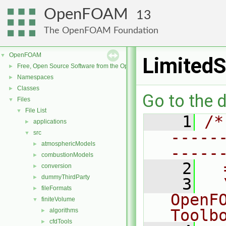
OpenFOAM
13
The OpenFOAM Foundation
OpenFOAM
▼
Limited
Free, Open Source Software from the OpenFOAM Foundation
►
Namespaces
►
Classes
►
Go to the d
Files
▼
File List
▼
    1
/*
applications
►
-----
src
▼
atmosphericModels
►
-----
combustionModels
►
    2
  
conversion
►
dummyThirdParty
►
    3
  
fileFormats
►
OpenF
finiteVolume
▼
Toolb
algorithms
►
cfdTools
►