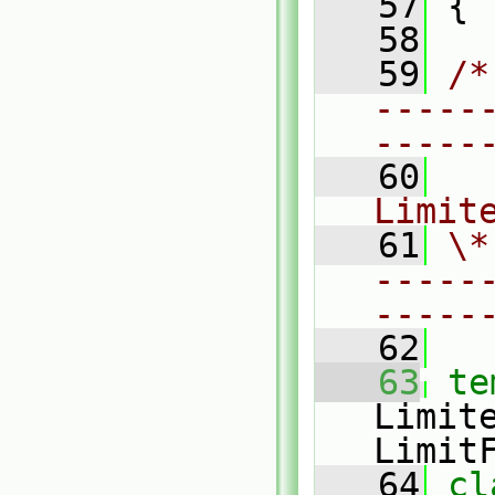
   57
 {
   58
   59
/*
-----
-----
   60
  
Limit
   61
\*
-----
-----
   62
   63
te
Limit
Limit
   64
cl