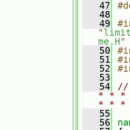
   47
#d
   48
   49
#i
"
limi
me.H
"
   50
#i
   51
#i
   52
#i
   53
   54
//
* * *
* * *
   55
   56
na