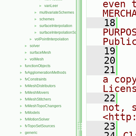
even 
vanLeer
►
MERCH
multivariateSchemes
►
schemes
►
   18
  
surfaceInterpolation
►
PURPO
surfaceInterpolationScheme
►
Publi
volPointInterpolation
►
solver
►
   19
  
surfaceMesh
►
   20
volMesh
►
functionObjects
►
   21
  
fvAgglomerationMethods
►
a cop
fvConstraints
►
Licen
fvMeshDistributors
►
fvMeshMovers
►
   22
  
fvMeshStitchers
►
not, s
fvMeshTopoChangers
►
fvModels
►
<http
fvMotionSolver
►
   23
fvTopoSetSources
►
   24
Cl
generic
►