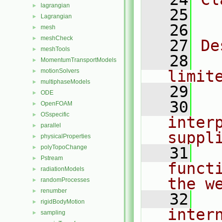
lagrangian
►
   25
  
Lagrangian
►
   26
mesh
►
meshCheck
►
   27
De
meshTools
►
   28
  
MomentumTransportModels
►
motionSolvers
limit
►
multiphaseModels
►
   29
ODE
►
   30
  
OpenFOAM
►
OSspecific
►
inter
parallel
►
suppl
physicalProperties
►
polyTopoChange
►
   31
  
Pstream
►
funct
radiationModels
►
the w
randomProcesses
►
renumber
►
   32
  
rigidBodyMotion
►
inter
sampling
►