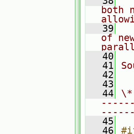
   38
  
both n
allow
   39
  
of new
paral
   40
   41
So
   42
  
   43
   44
\*
-----
-----
   45
   46
#i