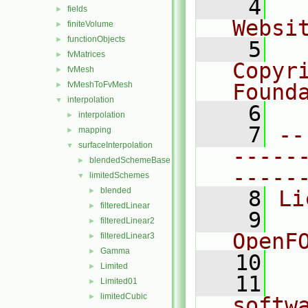
    4
  
fields
►
Websi
finiteVolume
►
functionObjects
►
    5
  
fvMatrices
►
Copyr
fvMesh
►
fvMeshToFvMesh
Found
►
interpolation
▼
    6
  
interpolation
►
    7
--
mapping
►
surfaceInterpolation
▼
-----
blendedSchemeBase
►
-----
limitedSchemes
▼
blended
►
    8
Li
filteredLinear
►
    9
  
filteredLinear2
►
OpenF
filteredLinear3
►
Gamma
►
   10
Limited
►
   11
  
Limited01
►
limitedCubic
►
softw