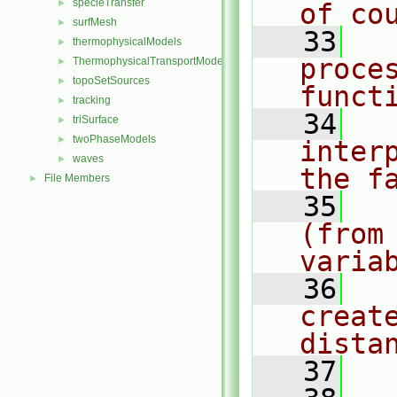
specieTransfer
►
of co
surfMesh
►
   33
  
thermophysicalModels
►
proce
ThermophysicalTransportModels
►
topoSetSources
►
funct
tracking
►
   34
  
triSurface
►
twoPhaseModels
►
inter
waves
►
the f
File Members
►
   35
  
(from 
varia
   36
  
creat
dista
   37