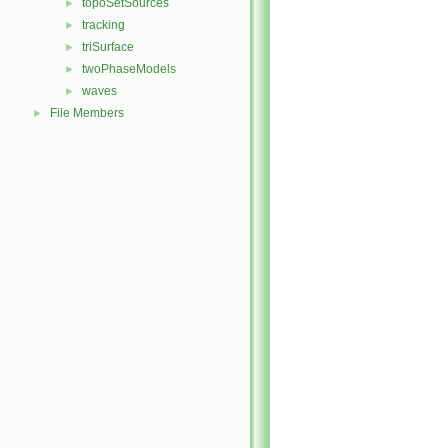
topoSetSources
►
tracking
►
triSurface
►
twoPhaseModels
►
waves
►
File Members
►