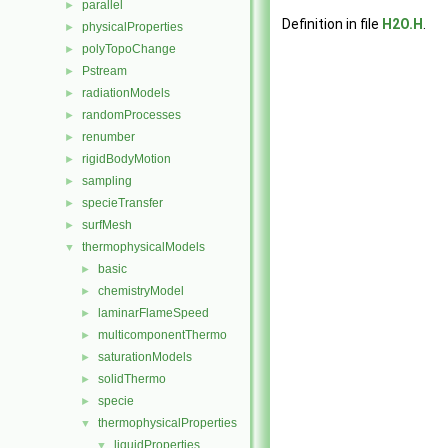
parallel
►
Definition in file
H2O.H
.
physicalProperties
►
polyTopoChange
►
Pstream
►
radiationModels
►
randomProcesses
►
renumber
►
rigidBodyMotion
►
sampling
►
specieTransfer
►
surfMesh
►
thermophysicalModels
▼
basic
►
chemistryModel
►
laminarFlameSpeed
►
multicomponentThermo
►
saturationModels
►
solidThermo
►
specie
►
thermophysicalProperties
▼
liquidProperties
▼