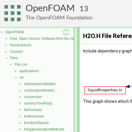
OpenFOAM
13
The OpenFOAM Foundation
OpenFOAM
▼
H2O.H File Refer
Free, Open Source Software from the OpenFOAM Foundation
►
Namespaces
►
Include dependency graph
Classes
►
Files
▼
File List
▼
applications
►
src
▼
atmosphericModels
►
combustionModels
►
conversion
►
This graph shows which file
dummyThirdParty
►
fileFormats
►
finiteVolume
►
functionObjects
►
fvAgglomerationMethods
►