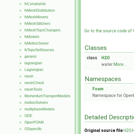
fvConstraints
►
fvMeshDistributors
►
fvMeshMovers
►
fvMeshStitchers
►
fvMeshTopoChangers
►
Go to the source code of th
fvModels
►
fvMotionSolver
►
Classes
fvTopoSetSources
►
generic
►
class
H2O
lagrangian
►
water
More...
Lagrangian
►
mesh
►
Namespaces
meshCheck
►
Foam
meshTools
►
Namespace for Ope
MomentumTransportModels
►
motionSolvers
►
multiphaseModels
►
Detailed Descript
ODE
►
OpenFOAM
►
OSspecific
►
Original source file
H2O.