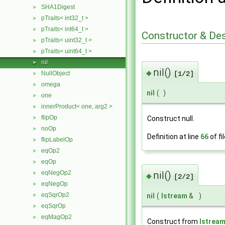
SHA1Digest
►
pTraits< int32_t >
►
pTraits< int64_t >
►
Constructor & De
pTraits< uint32_t >
►
pTraits< uint64_t >
►
nil
►
nil()
◆
NullObject
[1/2]
►
omega
►
nil
(
)
one
►
innerProduct< one, arg2 >
►
flipOp
Construct null.
►
noOp
►
Definition at line
66
of fi
flipLabelOp
►
eqOp2
►
eqOp
►
eqNegOp2
nil()
►
◆
[2/2]
eqNegOp
►
eqSqrOp2
►
nil
(
Istream
&
)
eqSqrOp
►
eqMagOp2
►
Construct from
Istrea