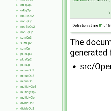
Ostream
& operator<<
(
orEqOp2
►
orEqOp
►
)
notEqOp2
►
notEqOp
►
Definition at line
81
of fi
nopEqOp2
►
nopEqOp
►
sumOp3
►
The docume
sumOp2
►
sumOp
►
generated f
plusOp3
►
plusOp2
►
src/Ope
plusOp
►
minusOp3
►
minusOp2
►
minusOp
►
multiplyOp3
►
multiplyOp2
►
multiplyOp
►
divideOp3
►
divideOp2
►