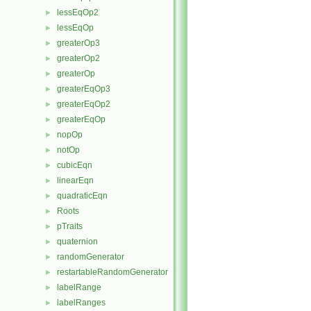
lessEqOp2
►
lessEqOp
►
greaterOp3
►
greaterOp2
►
greaterOp
►
greaterEqOp3
►
greaterEqOp2
►
greaterEqOp
►
nopOp
►
notOp
►
cubicEqn
►
linearEqn
►
quadraticEqn
►
Roots
►
pTraits
►
quaternion
►
randomGenerator
►
restartableRandomGenerator
►
labelRange
►
labelRanges
►