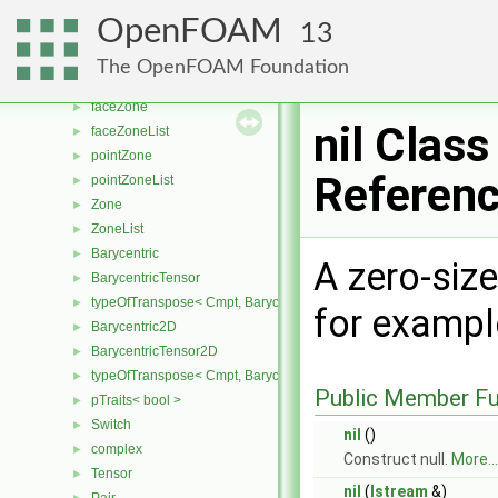
zonesGenerator
►
OpenFOAM
13
typeGlobal< zonesGenerator >
►
cellZone
►
The OpenFOAM Foundation
cellZoneList
►
faceZone
►
nil Class
faceZoneList
►
pointZone
►
Referen
pointZoneList
►
Zone
►
ZoneList
►
Barycentric
►
A zero-siz
BarycentricTensor
►
typeOfTranspose< Cmpt, BarycentricTensor< Cmpt > >
►
for exampl
Barycentric2D
►
BarycentricTensor2D
►
typeOfTranspose< Cmpt, BarycentricTensor2D< Cmpt > >
►
Public Member Fu
pTraits< bool >
►
Switch
►
nil
()
complex
►
Construct null.
More...
Tensor
►
nil
(
Istream
&)