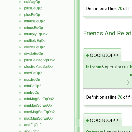
eqMagOp
►
plusEqOp2
Definition at line
70
of fi
►
plusEqOp
►
minusEqOp2
►
minusEqOp
►
Friends And Rela
multiplyEqOp2
►
multiplyEqOp
►
divideEqOp2
►
operator>>
divideEqOp
►
◆
plusEqMagSqrOp2
►
Istream
& operator>>
(
plusEqMagSqrOp
►
maxEqOp2
►
n
maxEqOp
►
)
minEqOp2
►
minEqOp
►
Definition at line
76
of fi
minMagSqrEqOp2
►
minMagSqrEqOp
►
maxMagSqrEqOp2
►
maxMagSqrEqOp
operator<<
►
◆
andEqOp2
►
andEqOp
►