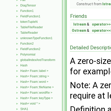
Pair
►
Construct from
Istr
DiagTensor
►
Function1
►
Friends
FieldFunction1
►
tokenTupleN
►
Istream
&
operator>>
TableFileReader
►
Ostream
&
operator<<
TableReader
►
unknownTypeFunction1
►
Function2
►
Detailed Descript
FieldFunction2
►
Polynomial
►
A zero-siz
globalIndexAndTransform
►
Hash
►
for exampl
Hash< Foam::label >
►
Hash< Foam::string >
►
Hash< Foam::word >
►
Note: A zer
Hash< Foam::fileName >
►
require at 
Hash< Foam::wordRe >
►
Hash< Foam::keyType >
►
Hash< void * >
►
Definition 
SHA1
►