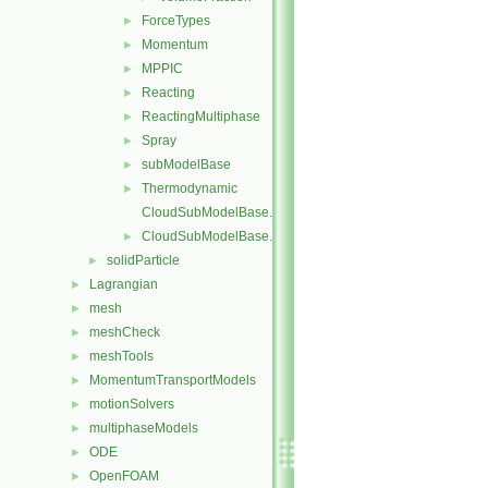
ForceTypes
►
Momentum
►
MPPIC
►
Reacting
►
ReactingMultiphase
►
Spray
►
subModelBase
►
Thermodynamic
►
CloudSubModelBase.C
CloudSubModelBase.H
►
solidParticle
►
Lagrangian
►
mesh
►
meshCheck
►
meshTools
►
MomentumTransportModels
►
motionSolvers
►
multiphaseModels
►
ODE
►
OpenFOAM
►