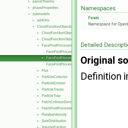
parcelThermo
►
Namespaces
phaseProperties
►
submodels
▼
Foam
addOns
►
Namespace for Ope
CloudFunctionObjects
▼
CloudFunctionObject
►
CloudFunctionObjectList
►
Detailed Descript
FacePostProcessing
▼
FacePostProcessing.C
Original so
FacePostProcessing.H
►
FacePostProcessingI.H
Flux
►
Definition i
ParticleCollector
►
ParticleErosion
►
ParticleTracks
►
ParticleTrap
►
PatchCollisionDensity
►
PatchPostProcessing
►
RelativeVelocity
►
SizeDistribution
►
VolumeFraction
►