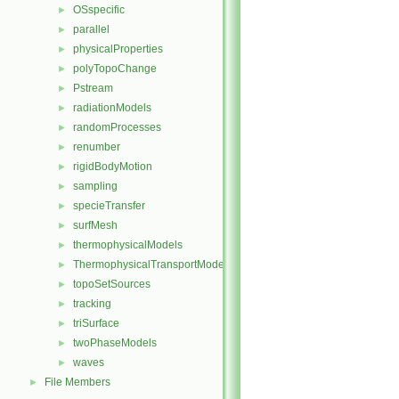
OSspecific
►
parallel
►
physicalProperties
►
polyTopoChange
►
Pstream
►
radiationModels
►
randomProcesses
►
renumber
►
rigidBodyMotion
►
sampling
►
specieTransfer
►
surfMesh
►
thermophysicalModels
►
ThermophysicalTransportModels
►
topoSetSources
►
tracking
►
triSurface
►
twoPhaseModels
►
waves
►
File Members
►