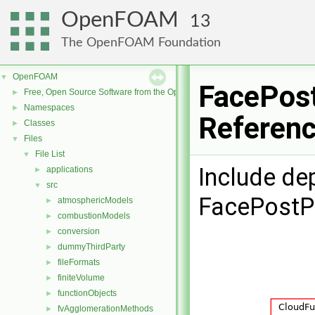
OpenFOAM
13
The OpenFOAM Foundation
OpenFOAM
▼
FacePost
Free, Open Source Software from the OpenFOAM Foundation
►
Namespaces
►
Referen
Classes
►
Files
▼
File List
▼
Include de
applications
►
src
▼
FacePostP
atmosphericModels
►
combustionModels
►
conversion
►
dummyThirdParty
►
fileFormats
►
finiteVolume
►
functionObjects
►
fvAgglomerationMethods
►