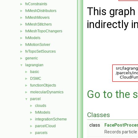
fvConstraints
►
This graph 
fvMeshDistributors
►
fvMeshMovers
►
indirectly i
fvMeshStitchers
►
fvMeshTopoChangers
►
fvModels
►
fvMotionSolver
►
fvTopoSetSources
►
generic
►
lagrangian
▼
basic
►
DSMC
►
functionObjects
►
Go to the s
molecularDynamics
►
parcel
▼
clouds
►
fvModels
►
Classes
integrationScheme
►
class
FacePostProces
parcelCloud
►
Records particle
parcels
►