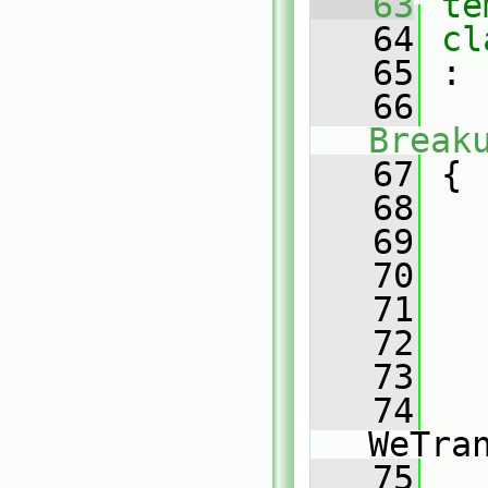
   63
te
   64
cl
   65
 :
   66
Break
   67
 {
   68
   69
   70
   71
   72
   
   73
   
   74
   
WeTra
   75
   