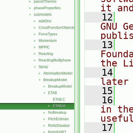
parcelThermo
►
it an
phaseProperties
►
   12
  
submodels
▼
addOns
►
GNU G
CloudFunctionObjects
►
publi
ForceTypes
►
Momentum
►
   13
  
MPPIC
►
Found
Reacting
►
the L
ReactingMultiphase
►
Spray
▼
   14
  
AtomisationModel
►
later
BreakupModel
▼
BreakupModel
►
   15
ETAB
▼
   16
  
ETAB.C
ETAB.H
in the
►
NoBreakup
►
usefu
PilchErdman
►
   17
  
ReitzDiwakar
►
ReitzKHRT
►