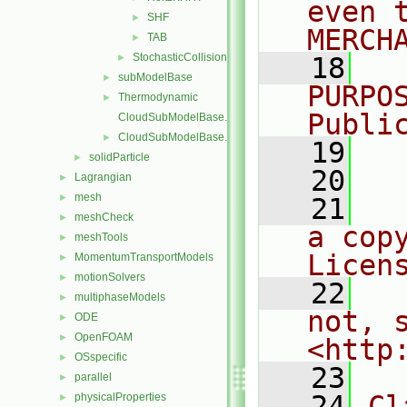
even 
SHF
►
MERCH
TAB
►
StochasticCollision
►
   18
  
subModelBase
►
PURPO
Thermodynamic
►
Publi
CloudSubModelBase.C
CloudSubModelBase.H
►
   19
  
solidParticle
►
   20
Lagrangian
►
mesh
►
   21
  
meshCheck
►
a cop
meshTools
►
Licen
MomentumTransportModels
►
motionSolvers
►
   22
  
multiphaseModels
►
not, s
ODE
►
OpenFOAM
►
<http
OSspecific
►
   23
parallel
►
   24
Cl
physicalProperties
►