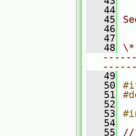
   43
  
   44
   45
Se
   46
  
   47
   48
\*
-----
-----
   49
   50
#i
   51
#d
   52
   53
#i
   54
   55
//