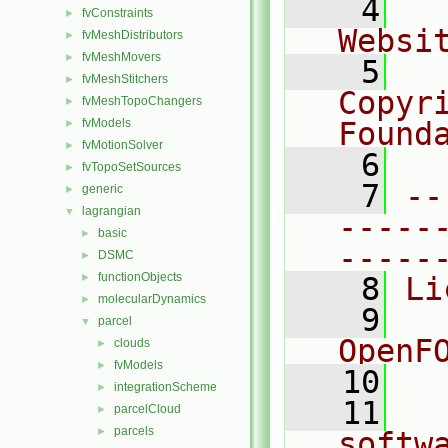
    4
  
fvConstraints
►
Websi
fvMeshDistributors
►
fvMeshMovers
►
    5
  
fvMeshStitchers
►
Copyr
fvMeshTopoChangers
►
fvModels
Found
►
fvMotionSolver
►
    6
  
fvTopoSetSources
►
    7
--
generic
►
lagrangian
▼
-----
basic
►
-----
DSMC
►
functionObjects
►
    8
Li
molecularDynamics
►
    9
  
parcel
▼
OpenF
clouds
►
fvModels
►
   10
integrationScheme
►
   11
  
parcelCloud
►
parcels
►
softw