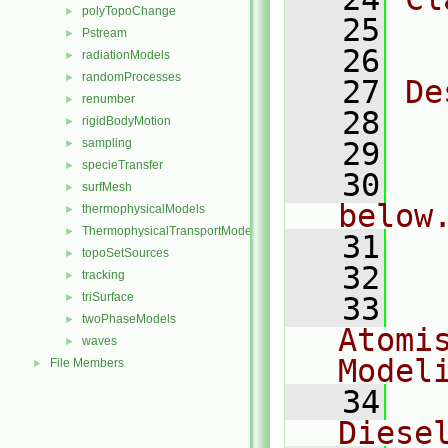
polyTopoChange
►
   25
  
Pstream
►
   26
radiationModels
►
randomProcesses
►
   27
De
renumber
►
   28
  
rigidBodyMotion
►
sampling
   29
►
specieTransfer
►
   30
  
surfMesh
►
below
thermophysicalModels
►
ThermophysicalTransportModels
►
   31
  
topoSetSources
►
   32
  
tracking
►
triSurface
►
   33
  
twoPhaseModels
►
Atomi
waves
►
Model
File Members
►
   34
  
Diese