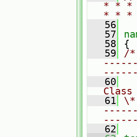
* * *
* * *
   56
   57
na
   58
 {
   59
/*
-----
-----
   60
Class
   61
\*
-----
-----
   62