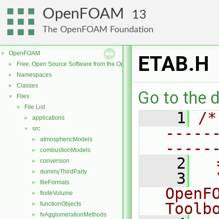
OpenFOAM
13
The OpenFOAM Foundation
OpenFOAM
▼
ETAB.H
Free, Open Source Software from the OpenFOAM Foundation
►
Namespaces
►
Classes
►
Go to the d
Files
▼
File List
▼
    1
/*
applications
►
-----
src
▼
atmosphericModels
►
-----
combustionModels
►
    2
  
conversion
►
dummyThirdParty
►
    3
  
fileFormats
►
OpenF
finiteVolume
►
Toolb
functionObjects
►
fvAgglomerationMethods
►