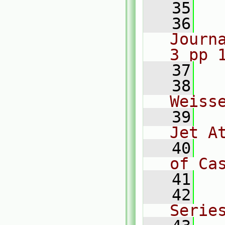
   35
  
   36
  
Journ
3 pp 
   37
   38
  
Weiss
   39
  
Jet A
   40
  
of Ca
   41
  
   42
  
Serie