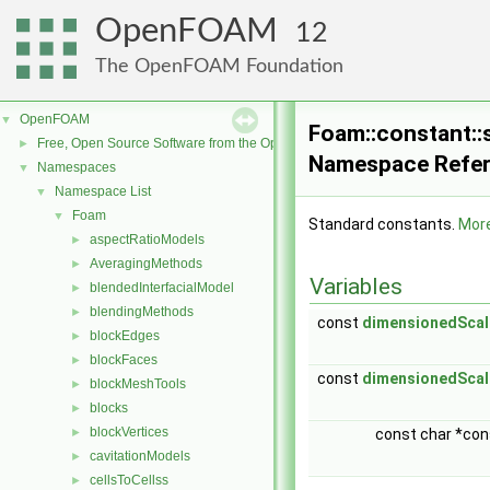
OpenFOAM
12
The OpenFOAM Foundation
OpenFOAM
▼
Foam::constant::
Free, Open Source Software from the OpenFOAM Foundation
►
Namespace Refe
Namespaces
▼
Namespace List
▼
Foam
▼
Standard constants.
More
aspectRatioModels
►
AveragingMethods
►
Variables
blendedInterfacialModel
►
blendingMethods
►
const
dimensionedScal
blockEdges
►
blockFaces
►
const
dimensionedScal
blockMeshTools
►
blocks
►
blockVertices
►
const char *co
cavitationModels
►
cellsToCellss
►