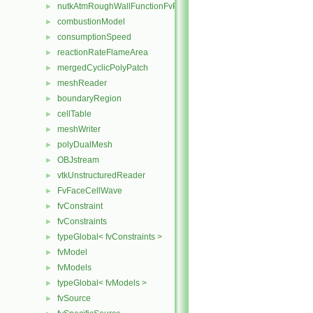
nutkAtmRoughWallFunctionFvPatchScalarField
►
combustionModel
►
consumptionSpeed
►
reactionRateFlameArea
►
mergedCyclicPolyPatch
►
meshReader
►
boundaryRegion
►
cellTable
►
meshWriter
►
polyDualMesh
►
OBJstream
►
vtkUnstructuredReader
►
FvFaceCellWave
►
fvConstraint
►
fvConstraints
►
typeGlobal< fvConstraints >
►
fvModel
►
fvModels
►
typeGlobal< fvModels >
►
fvSource
►