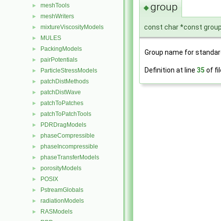
group
meshTools
►
◆
meshWriters
►
const char *const group
mixtureViscosityModels
►
MULES
►
PackingModels
►
Group name for standar
pairPotentials
►
Definition at line
35
of fi
ParticleStressModels
►
patchDistMethods
►
patchDistWave
►
patchToPatches
►
patchToPatchTools
►
PDRDragModels
►
phaseCompressible
►
phaseIncompressible
►
phaseTransferModels
►
porosityModels
►
POSIX
►
PstreamGlobals
►
radiationModels
►
RASModels
►