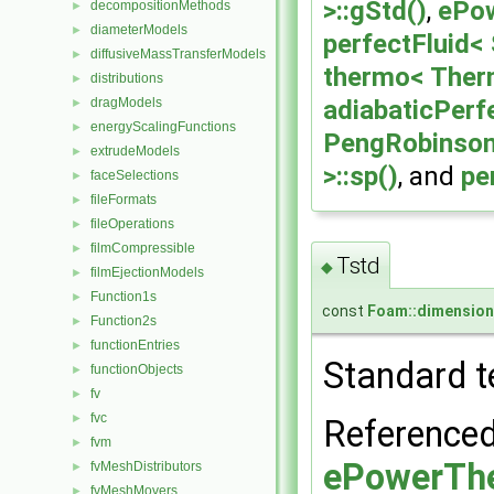
>::gStd()
,
ePow
decompositionMethods
►
diameterModels
►
perfectFluid< 
diffusiveMassTransferModels
►
thermo< Therm
distributions
►
adiabaticPerfe
dragModels
►
energyScalingFunctions
►
PengRobinsonG
extrudeModels
►
>::sp()
, and
pe
faceSelections
►
fileFormats
►
fileOperations
►
filmCompressible
►
Tstd
◆
filmEjectionModels
►
Function1s
►
const
Foam::dimension
Function2s
►
functionEntries
►
Standard t
functionObjects
►
fv
►
fvc
►
Reference
fvm
►
ePowerThe
fvMeshDistributors
►
fvMeshMovers
►