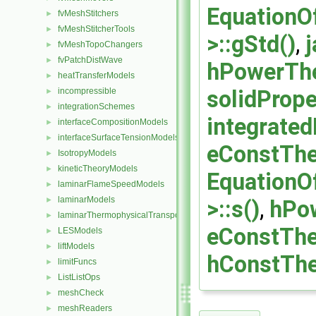
EquationOf
fvMeshStitchers
►
fvMeshStitcherTools
►
>::gStd()
,
fvMeshTopoChangers
►
fvPatchDistWave
►
hPowerThe
heatTransferModels
►
incompressible
solidPrope
►
integrationSchemes
►
integrate
interfaceCompositionModels
►
interfaceSurfaceTensionModels
►
eConstThe
IsotropyModels
►
kineticTheoryModels
►
EquationOf
laminarFlameSpeedModels
►
laminarModels
►
>::s()
,
hPow
laminarThermophysicalTransportModels
►
eConstThe
LESModels
►
liftModels
►
hConstThe
limitFuncs
►
ListListOps
►
meshCheck
►
meshReaders
►