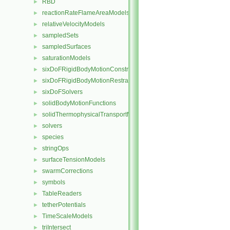
RBD
►
reactionRateFlameAreaModels
►
relativeVelocityModels
►
sampledSets
►
sampledSurfaces
►
saturationModels
►
sixDoFRigidBodyMotionConstraints
►
sixDoFRigidBodyMotionRestraints
►
sixDoFSolvers
►
solidBodyMotionFunctions
►
solidThermophysicalTransportModels
►
solvers
►
species
►
stringOps
►
surfaceTensionModels
►
swarmCorrections
►
symbols
►
TableReaders
►
tetherPotentials
►
TimeScaleModels
►
triIntersect
►