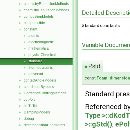
chemistryReductionMethods
►
chemistryTabulationMethods
►
Detailed Descript
combustionModels
►
compressible
►
Standard constants.
constant
▼
atomic
►
electromagnetic
►
Variable Documen
mathematical
►
physicoChemical
►
standard
►
Pstd
◆
thermodynamic
►
universal
►
const
Foam::dimension
contactAngleModels
►
coordinateSystems
►
Standard pres
CorrectionLimitingMethods
►
cutPoly
►
Referenced b
cutTriTet
►
DampingModels
►
Type >::dKcd
debug
►
>::gStd()
,
ePol
decompositionConstraints
►