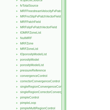
fvSpecificSource
►
fvTotalSource
►
MRFFreestreamVelocityFvPatchVectorField
►
MRFnoSlipFvPatchVectorField
►
MRFPatchField
►
MRFslipFvPatchVectorField
►
IOMRFZoneList
►
NullMRF
►
MRFZone
►
MRFZoneList
►
IOporosityModelList
►
porosityModel
►
porosityModelList
►
pressureReference
►
convergenceControl
►
correctorConvergenceControl
►
singleRegionConvergenceControl
►
singleRegionCorrectorConvergenceControl
►
pimpleControl
►
pimpleLoop
►
pimpleMultiRegionControl
►