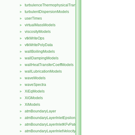
turbulenceThermophysicalTransportModels
►
turbulentDispersionModels
►
userTimes
►
virtualMassModels
►
viscosityModels
►
vtkWriteOps
►
vtkWritePolyData
►
wallBoilingModels
►
wallDampingModels
►
wallHeatTransferCoeffModels
►
wallLubricationModels
►
waveModels
►
waveSpectra
►
XiEqModels
►
XiGModels
►
XiModels
►
atmBoundaryLayer
►
atmBoundaryLayerInletEpsilonFvPatchScalarField
►
atmBoundaryLayerInletKFvPatchScalarField
►
atmBoundaryLayerInletVelocityFvPatchVectorField
►