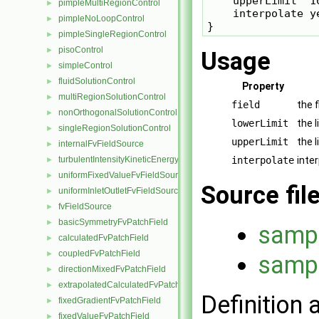
    upperLimit  10
pimpleMultiRegionControl
►
    interpolate ye
pimpleNoLoopControl
►
pimpleSingleRegionControl
►
pisoControl
►
Usage
simpleControl
►
fluidSolutionControl
►
Property
multiRegionSolutionControl
►
field
the f
nonOrthogonalSolutionControl
►
lowerLimit
the 
singleRegionSolutionControl
►
upperLimit
the 
internalFvFieldSource
►
turbulentIntensityKineticEnergyFvScalarFieldSource
interpolate
inte
►
uniformFixedValueFvFieldSource
►
Source fil
uniformInletOutletFvFieldSource
►
fvFieldSource
►
basicSymmetryFvPatchField
►
samp
calculatedFvPatchField
►
coupledFvPatchField
►
samp
directionMixedFvPatchField
►
extrapolatedCalculatedFvPatchField
►
Definition 
fixedGradientFvPatchField
►
fixedValueFvPatchField
►