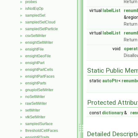
Return 
probes
►
isNotEqOp
►
virtual
labelList
renum
sampledSet
►
&regio
sampledSetCloud
►
Return 
sampledSetParticle
►
virtual
labelList
renum
csvSetWriter
►
Return 
ensightSetWriter
►
void
operat
ensightFile
►
Disall
ensightGeoFile
►
ensightPart
►
Static Public Me
ensightPartCells
►
ensightPartFaces
►
static
autoPtr
<
renumb
ensightParts
►
gnuplotSetWriter
►
noSetWriter
►
Protected Attribu
rawSetWriter
►
setWriter
►
const
dictionary
&
ren
vtkSetWriter
►
sampledSurface
►
thresholdCellFaces
►
Detailed Descript
ensightPTraits
►