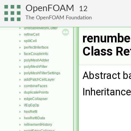
edgeVertex
►
OpenFOAM
12
meshCutter
►
multiDirRefinement
►
The OpenFOAM Foundation
refinementIterator
►
undoableMeshCutter
►
renumbe
refineCell
►
splitCell
►
Class Re
perfectInterface
►
faceCoupleInfo
►
polyMeshAdder
►
polyMeshFilter
►
Abstract b
polyMeshFilterSettings
►
addPatchCellLayer
►
combineFaces
►
Inheritanc
duplicatePoints
►
edgeCollapser
►
ifEqEqOp
►
hexRef8
►
hexRef8Data
►
refinementHistory
►