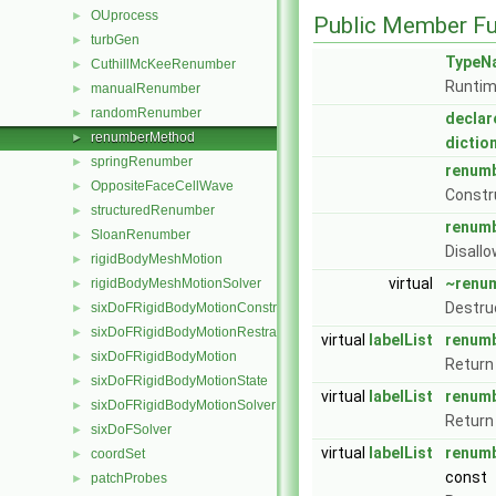
OUprocess
►
Public Member Fu
turbGen
►
TypeN
CuthillMcKeeRenumber
►
Runtim
manualRenumber
►
randomRenumber
►
declar
renumberMethod
►
dictio
springRenumber
►
renum
OppositeFaceCellWave
►
Constr
structuredRenumber
►
renum
SloanRenumber
►
Disallo
rigidBodyMeshMotion
►
virtual
~renu
rigidBodyMeshMotionSolver
►
Destru
sixDoFRigidBodyMotionConstraint
►
sixDoFRigidBodyMotionRestraint
►
virtual
labelList
renum
sixDoFRigidBodyMotion
►
Return 
sixDoFRigidBodyMotionState
►
virtual
labelList
renum
sixDoFRigidBodyMotionSolver
►
Return 
sixDoFSolver
►
virtual
labelList
renum
coordSet
►
const
patchProbes
►