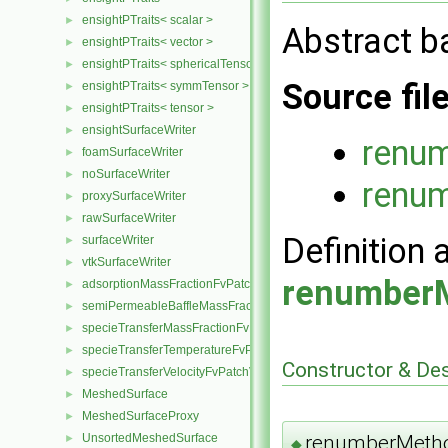
ensightPTraits< scalar >
►
Abstract b
ensightPTraits< vector >
►
ensightPTraits< sphericalTensor >
►
Source fil
ensightPTraits< symmTensor >
►
ensightPTraits< tensor >
►
ensightSurfaceWriter
►
renu
foamSurfaceWriter
►
noSurfaceWriter
►
renu
proxySurfaceWriter
►
rawSurfaceWriter
►
Definition 
surfaceWriter
►
vtkSurfaceWriter
►
renumber
adsorptionMassFractionFvPatchScalarField
►
semiPermeableBaffleMassFractionFvPatchScalarField
►
specieTransferMassFractionFvPatchScalarField
►
specieTransferTemperatureFvPatchScalarField
►
Constructor & De
specieTransferVelocityFvPatchVectorField
►
MeshedSurface
►
MeshedSurfaceProxy
►
renumberMeth
UnsortedMeshedSurface
►
◆