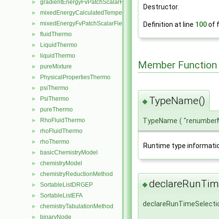
gradientEnergyFvPatchScalarField
►
Destructor.
mixedEnergyCalculatedTemperatureFvPatchScalarField
►
mixedEnergyFvPatchScalarField
Definition at line
100
of f
►
fluidThermo
►
LiquidThermo
►
liquidThermo
►
Member Function
pureMixture
►
PhysicalPropertiesThermo
►
psiThermo
►
TypeName()
PsiThermo
►
◆
pureThermo
►
RhoFluidThermo
TypeName
(
"renumber
►
rhoFluidThermo
►
rhoThermo
►
Runtime type informati
basicChemistryModel
►
chemistryModel
►
chemistryReductionMethod
►
declareRunTime
◆
SortableListDRGEP
►
SortableListEFA
►
declareRunTimeSelecti
chemistryTabulationMethod
►
binaryNode
►