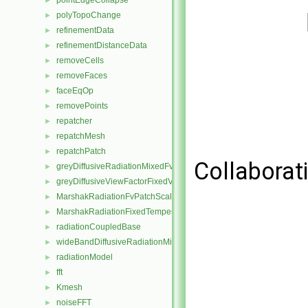
pointEdgeCollapse
►
polyTopoChange
►
refinementData
►
refinementDistanceData
►
removeCells
►
removeFaces
►
faceEqOp
►
removePoints
►
repatcher
►
repatchMesh
►
repatchPatch
►
Collaborat
greyDiffusiveRadiationMixedFvPatchScalarField
►
greyDiffusiveViewFactorFixedValueFvPatchScalarField
►
MarshakRadiationFvPatchScalarField
►
MarshakRadiationFixedTemperatureFvPatchScalarField
►
radiationCoupledBase
►
wideBandDiffusiveRadiationMixedFvPatchScalarField
►
radiationModel
►
fft
►
Kmesh
►
noiseFFT
►