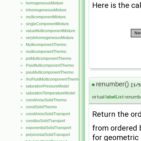
homogeneousMixture
Here is the cal
►
inhomogeneousMixture
►
multicomponentMixture
►
singleComponentMixture
►
valueMulticomponentMixture
►
veryInhomogeneousMixture
►
MulticomponentThermo
►
multicomponentThermo
►
psiMulticomponentThermo
►
PsiuMulticomponentThermo
►
psiuMulticomponentThermo
►
rhoFluidMulticomponentThermo
►
renumber()
◆
[1/5
saturationPressureModel
►
saturationTemperatureModel
►
virtual
labelList
renumb
constAnisoSolidThermo
►
constSolidThermo
►
Return the orde
constAnisoSolidTransport
►
constIsoSolidTransport
►
from ordered ba
exponentialSolidTransport
►
polynomialSolidTransport
►
for geometri