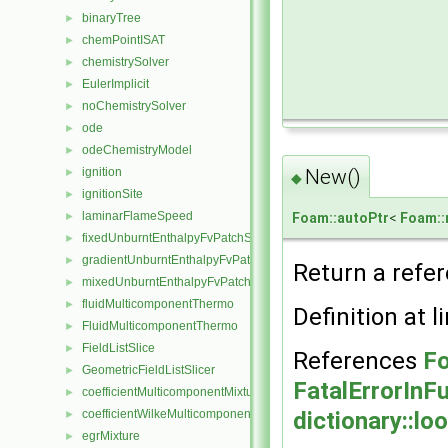
binaryTree
►
chemPointISAT
►
chemistrySolver
►
EulerImplicit
►
noChemistrySolver
►
ode
►
odeChemistryModel
►
ignition
New()
►
◆
ignitionSite
►
laminarFlameSpeed
►
Foam::autoPtr
<
Foam:
fixedUnburntEnthalpyFvPatchScalarField
►
gradientUnburntEnthalpyFvPatchScalarField
►
Return a refe
mixedUnburntEnthalpyFvPatchScalarField
►
fluidMulticomponentThermo
►
Definition at l
FluidMulticomponentThermo
►
FieldListSlice
►
References
Fo
GeometricFieldListSlicer
►
FatalErrorInF
coefficientMulticomponentMixture
►
coefficientWilkeMulticomponentMixture
dictionary::lo
►
egrMixture
►