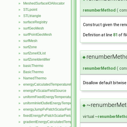
MeshedSurfaceIOAllocator
►
STLpoint
renumberMethod
(
con
►
STLtriangle
►
surfaceRegistry
►
Construct given the ren
surfGeoMesh
►
Definition at line
81
of fi
surfPointGeoMesh
►
surfMesh
►
surfZone
►
surfZoneIOList
►
renumberMeth
◆
surfZoneIdentifier
►
basicThermo
►
renumberMethod
(
con
BasicThermo
►
NamedThermo
►
Disallow default bitwise
energyCalculatedTemperatureFvScalarFieldSource
►
energyFvScalarFieldSource
►
uniformFixedEnergyTemperatureFvScalarFieldSource
►
uniformInletOutletEnergyTemperatureFvScalarFieldSource
~renumberMet
►
◆
energyJumpFvPatchScalarField
►
fixedEnergyFvPatchScalarField
►
virtual ~
renumberMeth
gradientEnergyCalculatedTemperatureFvPatchScalarField
►