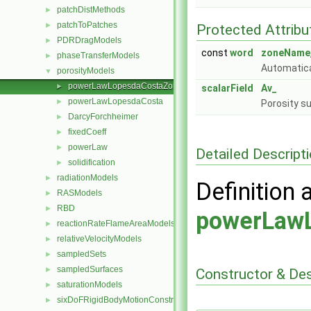
patchDistMethods
►
patchToPatches
►
Protected Attribu
PDRDragModels
►
const
word
zoneName
phaseTransferModels
►
Automatica
porosityModels
▼
powerLawLopesdaCostaZone
►
scalarField
Av_
powerLawLopesdaCosta
►
Porosity su
DarcyForchheimer
►
fixedCoeff
►
powerLaw
►
Detailed Descript
solidification
►
radiationModels
►
Definition 
RASModels
►
RBD
►
powerLaw
reactionRateFlameAreaModels
►
relativeVelocityModels
►
sampledSets
►
sampledSurfaces
►
Constructor & De
saturationModels
►
sixDoFRigidBodyMotionConstraints
►