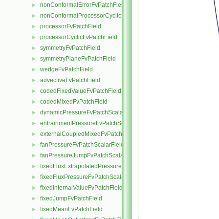
nonConformalErrorFvPatchField
►
nonConformalProcessorCyclicFvPatchField
►
processorFvPatchField
►
processorCyclicFvPatchField
►
symmetryFvPatchField
►
symmetryPlaneFvPatchField
►
wedgeFvPatchField
►
advectiveFvPatchField
►
codedFixedValueFvPatchField
►
codedMixedFvPatchField
►
dynamicPressureFvPatchScalarField
►
entrainmentPressureFvPatchScalarField
►
externalCoupledMixedFvPatchField
►
fanPressureFvPatchScalarField
►
fanPressureJumpFvPatchScalarField
►
fixedFluxExtrapolatedPressureFvPatchScalarField
►
fixedFluxPressureFvPatchScalarField
►
fixedInternalValueFvPatchField
►
fixedJumpFvPatchField
►
fixedMeanFvPatchField
►