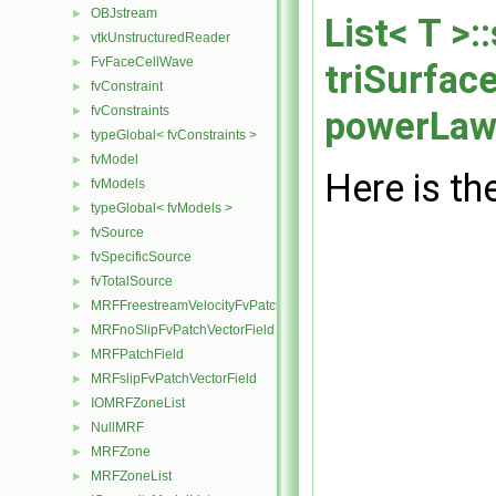
OBJstream
►
List< T >:
vtkUnstructuredReader
►
FvFaceCellWave
►
triSurface
fvConstraint
►
fvConstraints
powerLaw
►
typeGlobal< fvConstraints >
►
fvModel
►
Here is the
fvModels
►
typeGlobal< fvModels >
►
fvSource
►
fvSpecificSource
►
fvTotalSource
►
MRFFreestreamVelocityFvPatchVectorField
►
MRFnoSlipFvPatchVectorField
►
MRFPatchField
►
MRFslipFvPatchVectorField
►
IOMRFZoneList
►
NullMRF
►
MRFZone
►
MRFZoneList
►