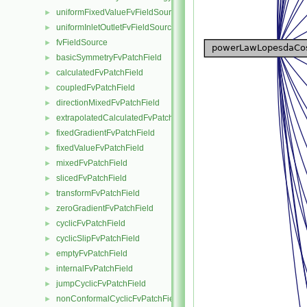
uniformFixedValueFvFieldSource
►
uniformInletOutletFvFieldSource
►
fvFieldSource
►
basicSymmetryFvPatchField
►
calculatedFvPatchField
►
coupledFvPatchField
►
directionMixedFvPatchField
►
extrapolatedCalculatedFvPatchField
►
fixedGradientFvPatchField
►
fixedValueFvPatchField
►
mixedFvPatchField
►
slicedFvPatchField
►
transformFvPatchField
►
zeroGradientFvPatchField
►
cyclicFvPatchField
►
cyclicSlipFvPatchField
►
emptyFvPatchField
►
internalFvPatchField
►
jumpCyclicFvPatchField
►
nonConformalCyclicFvPatchField
►