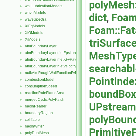
polyMesh:
wallLubricationModels
►
waveModels
►
dict
,
Foam
waveSpectra
►
XiEqModels
Foam::Fat
►
XiGModels
►
triSurfac
XiModels
►
atmBoundaryLayer
►
MeshType 
atmBoundaryLayerInletEpsilonFvPatchScalarField
►
atmBoundaryLayerInletKFvPatchScalarField
►
searchabl
atmBoundaryLayerInletVelocityFvPatchVectorField
►
nutkAtmRoughWallFunctionFvPatchScalarField
►
PointIndex
combustionModel
►
consumptionSpeed
►
boundBox
reactionRateFlameArea
►
mergedCyclicPolyPatch
►
UPstream:
meshReader
►
boundaryRegion
►
polyBoun
cellTable
►
meshWriter
►
PrimitiveP
polyDualMesh
►