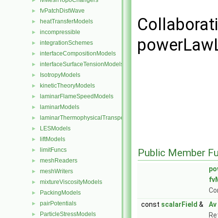
fvMeshTopoChangers
►
fvPatchDistWave
►
Collaborat
heatTransferModels
►
incompressible
►
powerLaw
integrationSchemes
►
interfaceCompositionModels
►
interfaceSurfaceTensionModels
►
IsotropyModels
►
kineticTheoryModels
►
laminarFlameSpeedModels
►
laminarModels
►
laminarThermophysicalTransportModels
►
LESModels
►
liftModels
►
limitFuncs
►
Public Member Fu
meshReaders
►
po
meshWriters
►
fv
mixtureViscosityModels
►
Co
PackingModels
►
pairPotentials
►
const
scalarField
&
Av
ParticleStressModels
►
Re