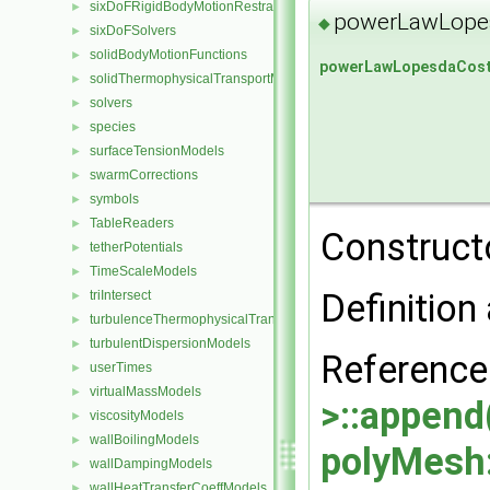
sixDoFRigidBodyMotionRestraints
►
powerLawLope
◆
sixDoFSolvers
►
solidBodyMotionFunctions
►
powerLawLopesdaCos
solidThermophysicalTransportModels
►
solvers
►
species
►
surfaceTensionModels
►
swarmCorrections
►
symbols
►
TableReaders
►
Construct
tetherPotentials
►
TimeScaleModels
►
Definition 
triIntersect
►
turbulenceThermophysicalTransportModels
►
turbulentDispersionModels
►
Referenc
userTimes
►
virtualMassModels
►
>::append
viscosityModels
►
wallBoilingModels
►
polyMesh
wallDampingModels
►
wallHeatTransferCoeffModels
►