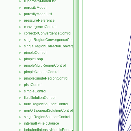
IOporosityModelList
►
porosityModel
►
porosityModelList
►
pressureReference
►
convergenceControl
►
correctorConvergenceControl
►
singleRegionConvergenceControl
►
singleRegionCorrectorConvergenceControl
►
pimpleControl
►
pimpleLoop
►
pimpleMultiRegionControl
►
pimpleNoLoopControl
►
pimpleSingleRegionControl
►
pisoControl
►
simpleControl
►
fluidSolutionControl
►
multiRegionSolutionControl
►
nonOrthogonalSolutionControl
►
singleRegionSolutionControl
►
internalFvFieldSource
►
turbulentIntensityKineticEnergyFvScalarFieldSource
►