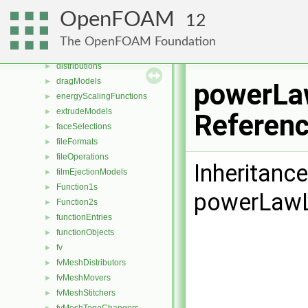
decompositionConstraints
►
OpenFOAM
12
decompositionMethods
►
diameterModels
►
The OpenFOAM Foundation
diffusiveMassTransferModels
►
distributions
►
dragModels
►
powerLa
energyScalingFunctions
►
extrudeModels
►
Referen
faceSelections
►
fileFormats
►
fileOperations
►
Inheritanc
filmEjectionModels
►
Function1s
►
powerLaw
Function2s
►
functionEntries
►
functionObjects
►
fv
►
fvMeshDistributors
►
fvMeshMovers
►
fvMeshStitchers
►