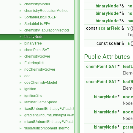
chemistryModel
►
binaryNode
*&
no
chemistryReductionMethod
►
binaryNode
*&
no
SortableListDRGEP
►
binaryNode
*&
pa
SortableListEFA
►
const
scalarField
&
v
(
chemistryTabulationMethod
►
To
binaryNode
►
const scalar &
a
(
binaryTree
►
chemPointISAT
►
Public Attributes
chemistrySolver
►
EulerImplicit
►
chemPointISAT
*
leafL
noChemistrySolver
►
Eleme
ode
►
chemPointISAT
*
leaf
odeChemistryModel
►
Eleme
ignition
►
ignitionSite
►
binaryNode
*
node
laminarFlameSpeed
►
Node 
fixedUnburntEnthalpyFvPatchScalarField
►
binaryNode
*
node
gradientUnburntEnthalpyFvPatchScalarField
►
Node 
mixedUnburntEnthalpyFvPatchScalarField
►
binaryNode
*
pare
fluidMulticomponentThermo
►