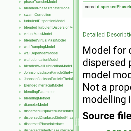
phaseTransferModel
►
const
dispersedPhaseI
blendedPhaseTransferModel
►
swarmCorrection
►
turbulentDispersionModel
►
blendedTurbulentDispersionModel
►
Detailed Descript
virtualMassModel
►
blendedVirtualMassModel
►
Model for d
wallDampingModel
►
wallDependentModel
►
dispersed 
wallLubricationModel
►
blendedWallLubricationModel
►
model modif
JohnsonJacksonParticleSlipFvPatchVectorField
►
JohnsonJacksonParticleThetaFvPatchScalarField
►
Not a prop
BlendedInterfacialModel
►
blendingParameter
►
modelling 
blendingMethod
►
diameterModel
►
dispersedDisplacedPhaseInterface
►
Source fil
dispersedDisplacedSidedPhaseInterface
►
dispersedPhaseInterface
►
dispersedSidedPhaseInterface
►