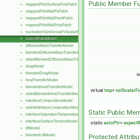
Public Member Fu
mappedFilmSurfacePolyPatch
►
mappedFilmWallFvPatch
►
mappedFilmWallPointPatch
►
mappedFilmWallPolyPatch
►
nucleationSizeGroupFvScalarFieldSource
►
aspectRatioModel
►
diffusiveMassTransferModel
►
blendedDiffusiveMassTransferModel
►
sidedBlendedDiffusiveMassTransferModel
►
dragModel
►
blendedDragModel
►
v
heatTransferModel
►
blendedHeatTransferModel
►
virtual
tmp
<
volScalarFi
sidedBlendedHeatTransferModel
►
interfaceCompositionModel
►
sidedInterfaceCompositionModel
►
Static Public Me
interfaceSaturationTemperatureModel
►
interfaceSurfaceTensionModel
►
static
autoPtr
<
aspect
liftModel
►
blendedLiftModel
Protected Attribu
►