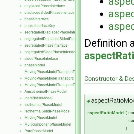
aspe
displacedPhaseInterface
►
aspe
displacedSidedPhaseInterface
►
phaseInterface
►
aspe
phaseInterfaceKey
►
segregatedDisplacedPhaseInterface
►
segregatedDisplacedSidedPhaseInterface
►
Definition 
segregatedPhaseInterface
►
aspectRat
segregatedSidedPhaseInterface
►
sidedPhaseInterface
►
phaseModel
►
MovingPhaseModelTransportThermoModel
Constructor & De
MovingPhaseModelTransportThermoModel< rhoFluidThermo >
►
MovingPhaseModelTransportThermoModel< rhoFluidMulticompon
►
AnisothermalPhaseModel
►
InertPhaseModel
►
aspectRatioMod
◆
IsothermalPhaseModel
►
IsothermalSolidPhaseModel
►
aspectRatioModel
(
co
MovingPhaseModel
►
co
MulticomponentPhaseModel
►
)
PurePhaseModel
►