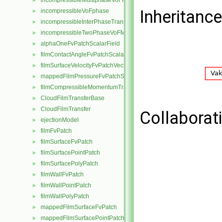
incompressibleMultiphaseVoFMixture
►
Inheritanc
incompressibleVoFphase
►
incompressibleInterPhaseTransportModel
►
incompressibleTwoPhaseVoFMixture
►
alphaOneFvPatchScalarField
►
filmContactAngleFvPatchScalarField
►
filmSurfaceVelocityFvPatchVectorField
►
mappedFilmPressureFvPatchScalarField
►
filmCompressibleMomentumTransportModel
►
CloudFilmTransferBase
►
CloudFilmTransfer
►
Collaborat
ejectionModel
►
filmFvPatch
►
filmSurfaceFvPatch
►
filmSurfacePointPatch
►
filmSurfacePolyPatch
►
filmWallFvPatch
►
filmWallPointPatch
►
filmWallPolyPatch
►
mappedFilmSurfaceFvPatch
►
mappedFilmSurfacePointPatch
►