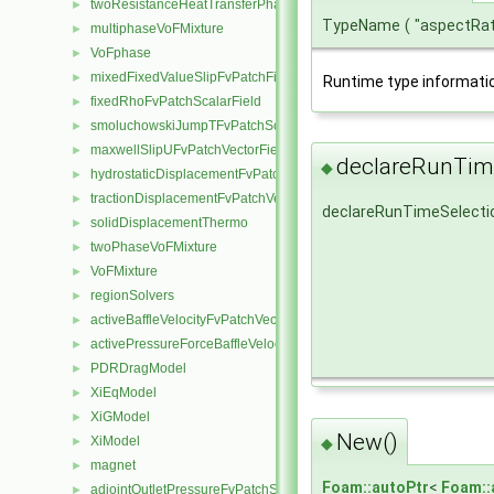
twoResistanceHeatTransferPhaseSystem
►
TypeName
(
"aspectRa
multiphaseVoFMixture
►
VoFphase
►
mixedFixedValueSlipFvPatchField
►
Runtime type informati
fixedRhoFvPatchScalarField
►
smoluchowskiJumpTFvPatchScalarField
►
maxwellSlipUFvPatchVectorField
►
declareRunTime
◆
hydrostaticDisplacementFvPatchVectorField
►
tractionDisplacementFvPatchVectorField
►
declareRunTimeSelecti
solidDisplacementThermo
►
twoPhaseVoFMixture
►
VoFMixture
►
regionSolvers
►
activeBaffleVelocityFvPatchVectorField
►
activePressureForceBaffleVelocityFvPatchVectorField
►
PDRDragModel
►
XiEqModel
►
XiGModel
►
New()
XiModel
◆
►
magnet
►
Foam::autoPtr
<
Foam::
adjointOutletPressureFvPatchScalarField
►