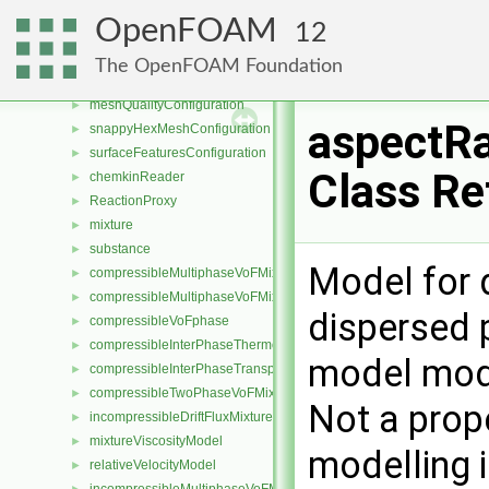
blockMeshCylindricalConfiguration
►
OpenFOAM
12
caseFileConfiguration
►
meshingSurface
►
The OpenFOAM Foundation
meshingSurfaceList
►
meshQualityConfiguration
►
aspectR
snappyHexMeshConfiguration
►
surfaceFeaturesConfiguration
►
Class Re
chemkinReader
►
ReactionProxy
►
mixture
►
substance
►
Model for d
compressibleMultiphaseVoFMixture
►
compressibleMultiphaseVoFMixtureThermo
►
dispersed 
compressibleVoFphase
►
compressibleInterPhaseThermophysicalTransportModel
►
model modif
compressibleInterPhaseTransportModel
►
compressibleTwoPhaseVoFMixture
►
Not a prop
incompressibleDriftFluxMixture
►
mixtureViscosityModel
►
modelling 
relativeVelocityModel
►