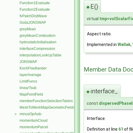
Function1Evaluate
E()
◆
Function2Evaluate
fvPatchDistWave
virtual
tmp
<
volScalarFi
GodaJONSWAP
greyMean
Aspect ratio.
greyMeanCombustion
hydrostaticInitialisation
Implemented in
Wellek
,
interfaceCompression
interpolationLookUpTable
JONSWAP
Member Data Doc
KochFriedlander
layerAverage
LimitFuncs
linearTsub
interface_
◆
MapPointField
memberFunctionSelectionTables
const
dispersedPhaseI
MeshToMeshMapGeometricFields
minusOpAuto
►
Interface.
momentumCloud
momentumParcel
Definition at line
61
of fi