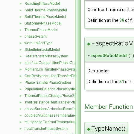
ReactingPhaseModel
►
Construct from a dictio
SolidThermalPhaseModel
►
SolidThermoPhaseModel
►
Definition at line
39
of fi
StationaryPhaseModel
►
ThermoPhaseModel
►
phaseSystem
►
~aspectRatioM
wordListAndType
►
◆
SidedInterfacialModel
►
~
aspectRatioModel
(
)
HeatTransferPhaseSystem
►
InterfaceCompositionPhaseChangePhaseSystem
►
MomentumTransferPhaseSystem
►
Destructor.
OneResistanceHeatTransferPhaseSystem
►
Definition at line
51
of fi
PhaseTransferPhaseSystem
►
PopulationBalancePhaseSystem
►
ThermalPhaseChangePhaseSystem
►
TwoResistanceHeatTransferPhaseSystem
►
Member Function
phaseSurfaceArrheniusReactionRate
►
coupledMultiphaseTemperatureFvPatchScalarField
►
multiphaseExternalTemperatureFvPatchScalarField
►
TypeName()
◆
heatTransferPhaseSystem
►