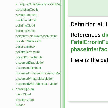
adjointOutletVelocityFvPatchVectorField
►
absorptionCoeffs
APIdiffCoefFunc
cavitationModel
Definition at l
collidingCloud
collidingParcel
References
di
compressibleTwoPhaseMixture
FatalErrorInF
constantNucleation
constrainHbyA
phaseInterfac
constrainPressure
correctContactAngle
Here is the cal
dispersedDragModel
dispersedLiftModel
dispersedTurbulentDispersionModel
dispersedVirtualMassModel
dispersedWallLubricationModel
divideOpAuto
►
dsmcCloud
ejectionModel
Fickian