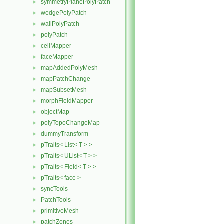
symmetryPlanePolyPatch
►
wedgePolyPatch
►
wallPolyPatch
►
polyPatch
►
cellMapper
►
faceMapper
►
mapAddedPolyMesh
►
mapPatchChange
►
mapSubsetMesh
►
morphFieldMapper
►
objectMap
►
polyTopoChangeMap
►
dummyTransform
►
pTraits< List< T > >
►
pTraits< UList< T > >
►
pTraits< Field< T > >
►
pTraits< face >
►
syncTools
►
PatchTools
►
primitiveMesh
►
patchZones
►