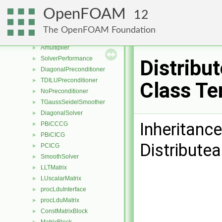
smoothSolver
►
OpenFOAM
12
LduInterfaceField
►
LduInterfaceFieldPtrsList
►
The OpenFOAM Foundation
LduMatrix
►
Amultiplier
►
SolverPerformance
►
Distribu
DiagonalPreconditioner
►
TDILUPreconditioner
►
Class Te
NoPreconditioner
►
TGaussSeidelSmoother
►
DiagonalSolver
►
Inheritanc
PBiCCCG
►
PBiCICG
►
Distribute
PCICG
►
SmoothSolver
►
LLTMatrix
►
LUscalarMatrix
►
procLduInterface
►
procLduMatrix
►
ConstMatrixBlock
►