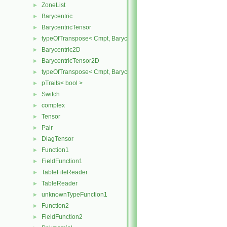
ZoneList
►
Barycentric
►
BarycentricTensor
►
typeOfTranspose< Cmpt, BarycentricTensor< Cmpt > >
►
Barycentric2D
►
BarycentricTensor2D
►
typeOfTranspose< Cmpt, BarycentricTensor2D< Cmpt > >
►
pTraits< bool >
►
Switch
►
complex
►
Tensor
►
Pair
►
DiagTensor
►
Function1
►
FieldFunction1
►
TableFileReader
►
TableReader
►
unknownTypeFunction1
►
Function2
►
FieldFunction2
►