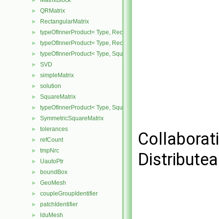
MatrixBlock
►
QRMatrix
►
RectangularMatrix
►
typeOfInnerProduct< Type, RectangularMatrix< Type >, Rectangular
►
typeOfInnerProduct< Type, RectangularMatrix< Type >, SquareMatri
►
typeOfInnerProduct< Type, SquareMatrix< Type >, RectangularMatri
►
SVD
►
simpleMatrix
►
solution
►
SquareMatrix
►
typeOfInnerProduct< Type, SquareMatrix< Type >, SquareMatrix< T
►
SymmetricSquareMatrix
►
tolerances
►
Collaborat
refCount
►
tmpNrc
►
Distribute
UautoPtr
►
boundBox
►
GeoMesh
►
coupleGroupIdentifier
►
patchIdentifier
►
lduMesh
►