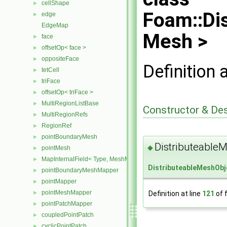
cellShape
►
Foam::Di
edge
►
EdgeMap
Mesh >
face
►
offsetOp< face >
►
oppositeFace
►
Definition 
tetCell
►
triFace
►
offsetOp< triFace >
►
MultiRegionListBase
►
Constructor & De
MultiRegionRefs
►
RegionRef
►
pointBoundaryMesh
►
Distributeable
◆
pointMesh
►
MapInternalField< Type, MeshMapper, pointMesh >
►
DistributeableMeshObj
pointBoundaryMeshMapper
►
pointMapper
►
pointMeshMapper
►
Definition at line
121
of f
pointPatchMapper
►
coupledPointPatch
►
cyclicPointPatch
►