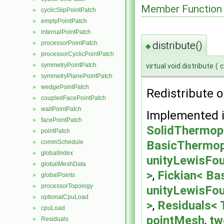
Member Function
cyclicSlipPointPatch
►
emptyPointPatch
►
internalPointPatch
►
distribute()
processorPointPatch
►
◆
processorCyclicPointPatch
►
symmetryPointPatch
virtual void distribute
(
►
symmetryPlanePointPatch
►
wedgePointPatch
►
Redistribute o
coupledFacePointPatch
►
wallPointPatch
►
Implemented 
facePointPatch
►
SolidThermop
pointPatch
►
BasicThermop
commSchedule
►
globalIndex
►
unityLewisFou
globalMeshData
►
>
,
Fickian< Ba
globalPoints
►
processorTopology
►
unityLewisFou
optionalCpuLoad
►
>
,
Residuals< 
cpuLoad
►
pointMesh
,
tw
Residuals
►