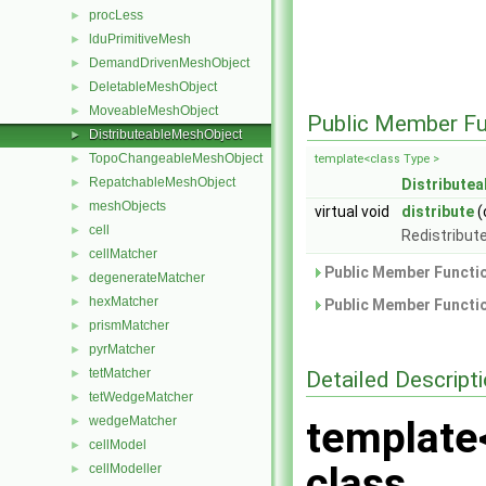
procLess
►
lduPrimitiveMesh
►
DemandDrivenMeshObject
►
DeletableMeshObject
►
MoveableMeshObject
►
Public Member Fu
DistributeableMeshObject
►
TopoChangeableMeshObject
template<class Type >
►
RepatchableMeshObject
Distribute
►
meshObjects
►
virtual void
distribute
(
cell
►
Redistribute
cellMatcher
►
Public Member Functio
degenerateMatcher
►
hexMatcher
►
Public Member Functio
prismMatcher
►
pyrMatcher
►
tetMatcher
Detailed Descript
►
tetWedgeMatcher
►
wedgeMatcher
template
►
cellModel
►
class
cellModeller
►