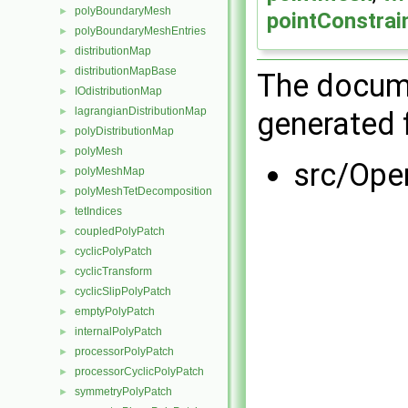
polyBoundaryMesh
►
pointConstrai
polyBoundaryMeshEntries
►
distributionMap
►
distributionMapBase
►
The docume
IOdistributionMap
►
lagrangianDistributionMap
generated f
►
polyDistributionMap
►
polyMesh
►
src/Op
polyMeshMap
►
polyMeshTetDecomposition
►
tetIndices
►
coupledPolyPatch
►
cyclicPolyPatch
►
cyclicTransform
►
cyclicSlipPolyPatch
►
emptyPolyPatch
►
internalPolyPatch
►
processorPolyPatch
►
processorCyclicPolyPatch
►
symmetryPolyPatch
►