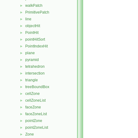
walkPatch
►
PrimitivePatch
►
line
►
objectHit
►
PointHit
►
pointHitSort
►
PointIndexHit
►
plane
►
pyramid
►
tetrahedron
►
intersection
►
triangle
►
treeBoundBox
►
cellZone
►
cellZoneList
►
faceZone
►
faceZoneList
►
pointZone
►
pointZoneList
►
Zone
►