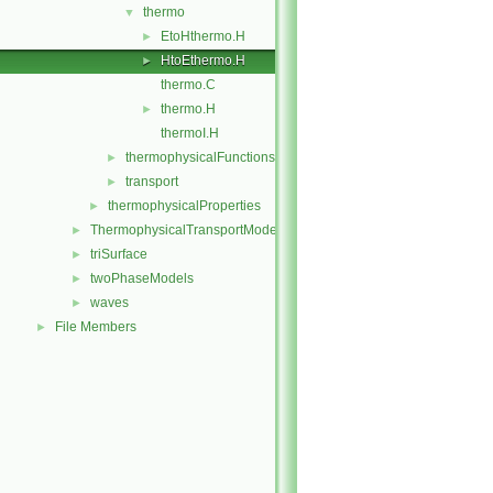
thermo
▼
EtoHthermo.H
►
HtoEthermo.H
►
thermo.C
thermo.H
►
thermoI.H
thermophysicalFunctions
►
transport
►
thermophysicalProperties
►
ThermophysicalTransportModels
►
triSurface
►
twoPhaseModels
►
waves
►
File Members
►