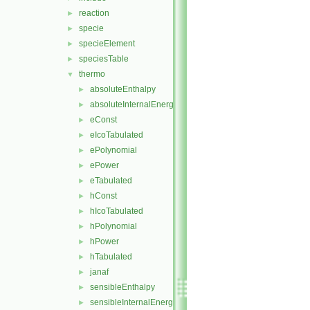
reaction
►
specie
►
specieElement
►
speciesTable
►
thermo
▼
absoluteEnthalpy
►
absoluteInternalEnergy
►
eConst
►
eIcoTabulated
►
ePolynomial
►
ePower
►
eTabulated
►
hConst
►
hIcoTabulated
►
hPolynomial
►
hPower
►
hTabulated
►
janaf
►
sensibleEnthalpy
►
sensibleInternalEnergy
►