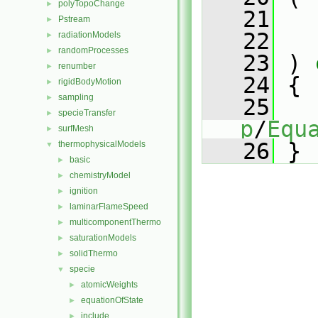
polyTopoChange
►
   21
Pstream
►
   22
radiationModels
►
randomProcesses
►
   23
 )
 
renumber
►
   24
{
rigidBodyMotion
►
sampling
►
   25
specieTransfer
►
p
/
Equ
surfMesh
►
   26
 }
thermophysicalModels
▼
basic
►
chemistryModel
►
ignition
►
laminarFlameSpeed
►
multicomponentThermo
►
saturationModels
►
solidThermo
►
specie
▼
atomicWeights
►
equationOfState
►
include
►