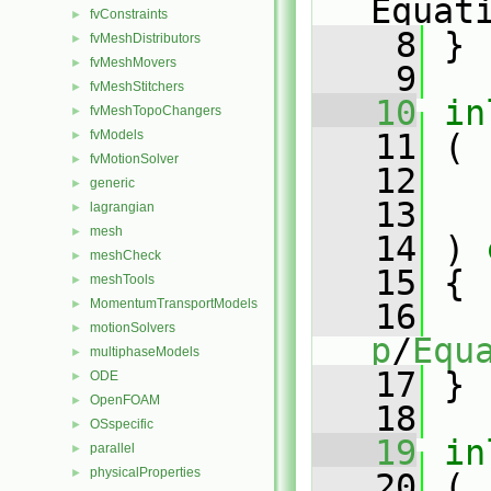
Equat
fvConstraints
►
    8
 }
fvMeshDistributors
►
fvMeshMovers
►
    9
fvMeshStitchers
►
   10
in
fvMeshTopoChangers
►
fvModels
   11
 (
►
fvMotionSolver
►
   12
generic
►
   13
lagrangian
►
mesh
►
   14
 )
 
meshCheck
►
   15
{
meshTools
►
MomentumTransportModels
►
   16
motionSolvers
►
p
/
Equ
multiphaseModels
►
   17
 }
ODE
►
OpenFOAM
►
   18
OSspecific
►
   19
in
parallel
►
physicalProperties
►
   20
 (