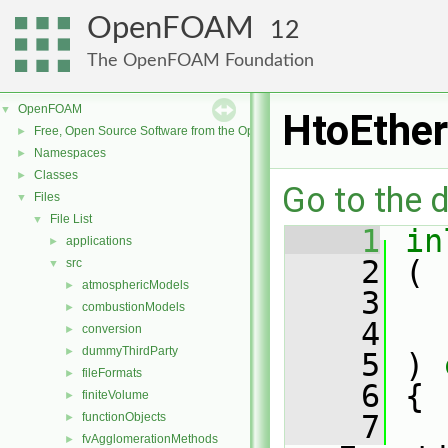
OpenFOAM
12
The OpenFOAM Foundation
OpenFOAM
▼
HtoEthe
Free, Open Source Software from the OpenFOAM Foundation
►
Namespaces
►
Classes
►
Go to the d
Files
▼
File List
▼
    1
in
applications
►
    2
 (
src
▼
atmosphericModels
►
    3
combustionModels
►
    4
conversion
►
dummyThirdParty
►
    5
 )
 
fileFormats
►
    6
{
finiteVolume
►
    7
functionObjects
►
fvAgglomerationMethods
►