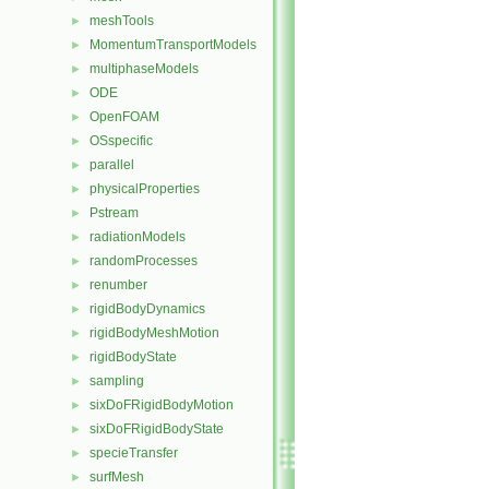
meshTools
►
MomentumTransportModels
►
multiphaseModels
►
ODE
►
OpenFOAM
►
OSspecific
►
parallel
►
physicalProperties
►
Pstream
►
radiationModels
►
randomProcesses
►
renumber
►
rigidBodyDynamics
►
rigidBodyMeshMotion
►
rigidBodyState
►
sampling
►
sixDoFRigidBodyMotion
►
sixDoFRigidBodyState
►
specieTransfer
►
surfMesh
►