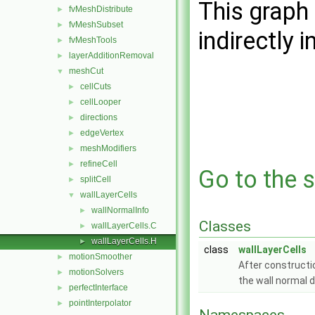
This graph 
fvMeshDistribute
►
fvMeshSubset
►
indirectly i
fvMeshTools
►
layerAdditionRemoval
►
meshCut
▼
cellCuts
►
cellLooper
►
directions
►
edgeVertex
►
meshModifiers
►
refineCell
►
Go to the s
splitCell
►
wallLayerCells
▼
wallNormalInfo
►
Classes
wallLayerCells.C
►
wallLayerCells.H
►
class
wallLayerCells
motionSmoother
►
After construction
motionSolvers
►
the wall normal d
perfectInterface
►
pointInterpolator
►