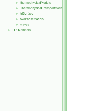
thermophysicalModels
►
ThermophysicalTransportModels
►
triSurface
►
twoPhaseModels
►
waves
►
File Members
►