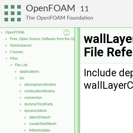
OpenFOAM
11
The OpenFOAM Foundation
OpenFOAM
▼
wallLaye
Free, Open Source Software from the OpenFOAM Foundation
►
Namespaces
►
File Ref
Classes
►
Files
▼
File List
▼
Include de
applications
►
src
▼
wallLayerC
atmosphericModels
►
combustionModels
►
conversion
►
dummyThirdParty
►
dynamicMesh
▼
attachDetach
►
createShellMesh
►
fvMeshAdder
►