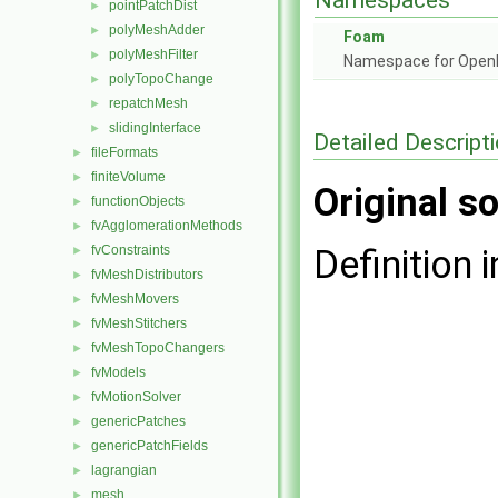
Namespaces
pointPatchDist
►
polyMeshAdder
►
Foam
polyMeshFilter
►
Namespace for Ope
polyTopoChange
►
repatchMesh
►
slidingInterface
►
Detailed Descript
fileFormats
►
finiteVolume
►
Original so
functionObjects
►
fvAgglomerationMethods
►
fvConstraints
Definition i
►
fvMeshDistributors
►
fvMeshMovers
►
fvMeshStitchers
►
fvMeshTopoChangers
►
fvModels
►
fvMotionSolver
►
genericPatches
►
genericPatchFields
►
lagrangian
►
mesh
►