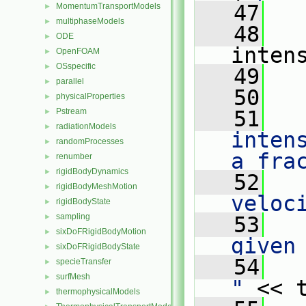
   47
MomentumTransportModels
►
multiphaseModels
►
   48
ODE
►
inten
OpenFOAM
►
OSspecific
►
   49
   
parallel
►
   50
physicalProperties
►
Pstream
   51
   
►
radiationModels
►
inten
randomProcesses
►
a fra
renumber
►
rigidBodyDynamics
►
   52
rigidBodyMeshMotion
►
veloc
rigidBodyState
►
sampling
►
   53
sixDoFRigidBodyMotion
►
given
sixDoFRigidBodyState
►
   54
   
specieTransfer
►
surfMesh
►
"
 << 
thermophysicalModels
►