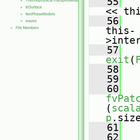
   55
   
ThermophysicalTransportModels
►
triSurface
►
<< th
twoPhaseModels
►
   56
   
waves
►
this-
File Members
►
>inte
   57
exit
(
   58
   
   59
   60
fvPat
(
scal
p
.siz
   61
   62
   