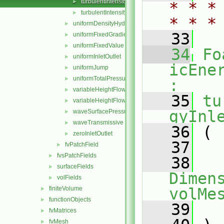
turbulentIntensityKineticEnergyInletFvPatchScalarFi
►
* * *
turbulentIntensityKineticEnergyInletFvPatchScalarFi
►
* * *
uniformDensityHydrostaticPressure
►
   33
uniformFixedGradient
►
uniformFixedValue
►
   34
Fo
uniformInletOutlet
►
icEne
uniformJump
►
uniformTotalPressure
►
:
variableHeightFlowRate
►
   35
tu
variableHeightFlowRateInletVelocity
►
gyInl
waveSurfacePressure
►
waveTransmissive
►
   36
 (
zeroInletOutlet
►
   37
fvPatchField
►
fvsPatchFields
►
   38
surfaceFields
►
Dimens
volFields
►
finiteVolume
volMe
►
functionObjects
►
   39
fvMatrices
►
fvMesh
►