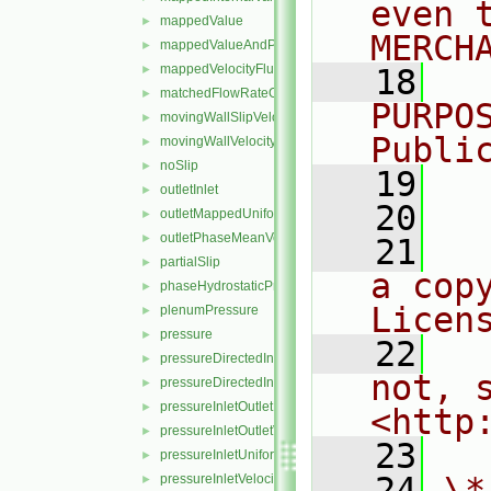
even 
mappedValue
►
MERCH
mappedValueAndPatchInternalValue
►
mappedVelocityFlux
►
   18
  
matchedFlowRateOutletVelocity
►
PURPO
movingWallSlipVelocity
►
Publi
movingWallVelocity
►
noSlip
►
   19
  
outletInlet
►
   20
outletMappedUniformInlet
►
outletPhaseMeanVelocity
►
   21
  
partialSlip
►
a cop
phaseHydrostaticPressure
►
Licen
plenumPressure
►
pressure
►
   22
  
pressureDirectedInletOutletVelocity
►
not, s
pressureDirectedInletVelocity
►
pressureInletOutletParSlipVelocity
►
<http
pressureInletOutletVelocity
►
   23
pressureInletUniformVelocity
►
   24
\*
pressureInletVelocity
►