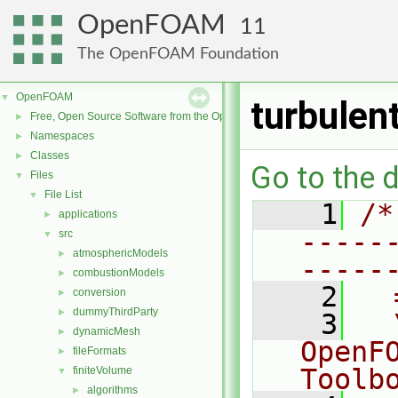
OpenFOAM
11
The OpenFOAM Foundation
OpenFOAM
▼
turbulen
Free, Open Source Software from the OpenFOAM Foundation
►
Namespaces
►
Classes
►
Go to the d
Files
▼
File List
▼
    1
/*
applications
►
-----
src
▼
atmosphericModels
►
-----
combustionModels
►
    2
  
conversion
►
dummyThirdParty
►
    3
  
dynamicMesh
►
OpenF
fileFormats
►
Toolb
finiteVolume
▼
algorithms
►