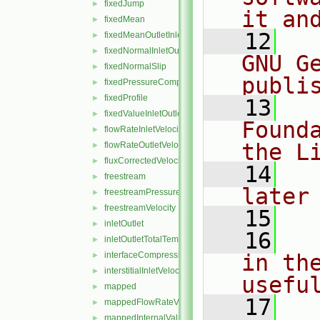
fixedJump
►
it an
fixedMean
►
   12
  
fixedMeanOutletInlet
►
fixedNormalInletOutletVelocity
►
GNU G
fixedNormalSlip
►
publi
fixedPressureCompressibleDensity
►
fixedProfile
►
   13
  
fixedValueInletOutlet
►
Found
flowRateInletVelocity
►
the L
flowRateOutletVelocity
►
fluxCorrectedVelocity
►
   14
  
freestream
►
later
freestreamPressure
►
freestreamVelocity
►
   15
inletOutlet
►
   16
  
inletOutletTotalTemperature
►
interfaceCompression
in the
►
interstitialInletVelocity
►
usefu
mapped
►
   17
  
mappedFlowRateVelocity
►
mappedInternalValue
►