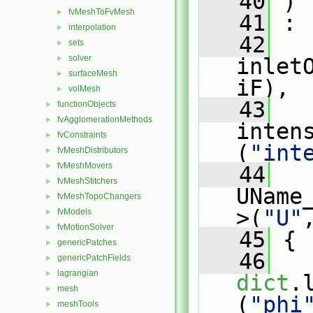
   40
 )
fvMeshToFvMesh
►
   41
 :
interpolation
►
   42
sets
►
solver
►
inlet
surfaceMesh
►
iF),
volMesh
►
   43
functionObjects
►
fvAgglomerationMethods
►
inten
fvConstraints
►
(
"int
fvMeshDistributors
►
fvMeshMovers
►
   44
fvMeshStitchers
►
UName
fvMeshTopoChangers
►
>(
"U"
fvModels
►
fvMotionSolver
►
   45
 {
genericPatches
►
   46
genericPatchFields
►
lagrangian
►
dict
.
mesh
►
(
"phi
meshTools
►