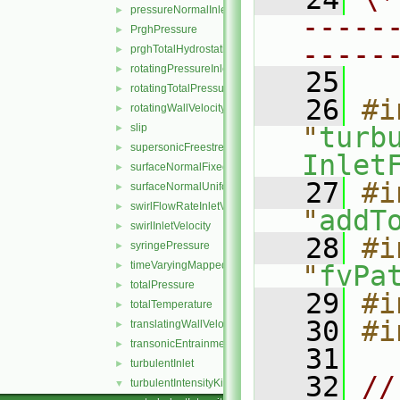
pressureNormalInletOutletVelocity
►
-----
PrghPressure
►
-----
prghTotalHydrostaticPressure
►
rotatingPressureInletOutletVelocity
►
   25
rotatingTotalPressure
►
   26
#i
rotatingWallVelocity
►
slip
"
turb
►
supersonicFreestream
►
Inlet
surfaceNormalFixedValue
►
   27
#i
surfaceNormalUniformFixedValue
►
swirlFlowRateInletVelocity
►
"
addT
swirlInletVelocity
►
   28
#i
syringePressure
►
timeVaryingMappedFixedValue
►
"
fvPa
totalPressure
►
   29
#i
totalTemperature
►
   30
#i
translatingWallVelocity
►
transonicEntrainmentPressure
►
   31
turbulentInlet
►
   32
//
turbulentIntensityKineticEnergyInlet
▼