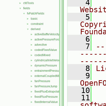
    4
  
cfdTools
►
Websi
fields
▼
fvPatchFields
▼
    5
  
basic
►
Copyr
constraint
►
derived
Found
▼
activeBaffleVelocity
►
    6
  
activePressureForceBaffleVelocity
►
    7
--
advective
►
codedFixedValue
►
-----
codedMixed
►
-----
cylindricalInletVelocity
►
dynamicPressure
►
    8
Li
entrainmentPressure
►
    9
  
externalCoupledMixed
►
OpenF
fanPressure
►
fanPressureJump
►
   10
fixedFluxExtrapolatedPressure
►
   11
  
fixedFluxPressure
►
fixedInternalValue
►
softw