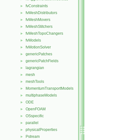
fvConstraints
►
fvMeshDistributors
►
fvMeshMovers
►
fvMeshStitchers
►
fvMeshTopoChangers
►
fvModels
►
fvMotionSolver
►
genericPatches
►
genericPatchFields
►
lagrangian
►
mesh
►
meshTools
►
MomentumTransportModels
►
multiphaseModels
►
ODE
►
OpenFOAM
►
OSspecific
►
parallel
►
physicalProperties
►
Pstream
►