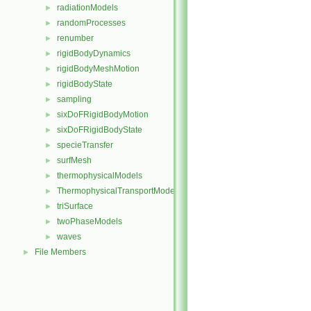
radiationModels
►
randomProcesses
►
renumber
►
rigidBodyDynamics
►
rigidBodyMeshMotion
►
rigidBodyState
►
sampling
►
sixDoFRigidBodyMotion
►
sixDoFRigidBodyState
►
specieTransfer
►
surfMesh
►
thermophysicalModels
►
ThermophysicalTransportModels
►
triSurface
►
twoPhaseModels
►
waves
►
File Members
►