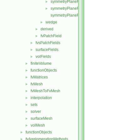
symmetryPlaneFvPatchFields.H
►
symmetryPlaneFvPatchFieldsFwd.H
►
symmetryPlaneFvPatchScalarField.C
wedge
►
derived
►
fvPatchField
►
fvsPatchFields
►
surfaceFields
►
volFields
►
finiteVolume
►
functionObjects
►
fvMatrices
►
fvMesh
►
fvMeshToFvMesh
►
interpolation
►
sets
►
solver
►
surfaceMesh
►
volMesh
►
functionObjects
►
fvAgglomerationMethods
►