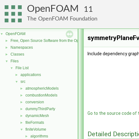
OpenFOAM
11
The OpenFOAM Foundation
OpenFOAM
▼
symmetryPlaneFvP
Free, Open Source Software from the OpenFOAM Foundation
►
Namespaces
►
Include dependency graph
Classes
►
Files
▼
File List
▼
applications
►
src
▼
atmosphericModels
►
combustionModels
►
conversion
►
dummyThirdParty
►
Go to the source code of th
dynamicMesh
►
fileFormats
►
finiteVolume
▼
Detailed Descript
algorithms
►