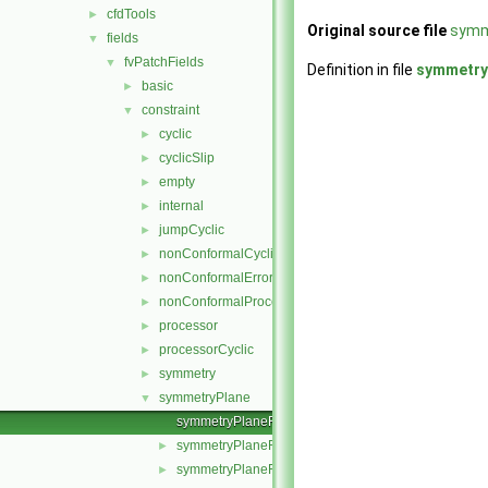
cfdTools
►
Original source file
symm
fields
▼
fvPatchFields
▼
Definition in file
symmetry
basic
►
constraint
▼
cyclic
►
cyclicSlip
►
empty
►
internal
►
jumpCyclic
►
nonConformalCyclic
►
nonConformalError
►
nonConformalProcessorCyclic
►
processor
►
processorCyclic
►
symmetry
►
symmetryPlane
▼
symmetryPlaneFvPatchField.C
symmetryPlaneFvPatchField.H
►
symmetryPlaneFvPatchFields.C
►