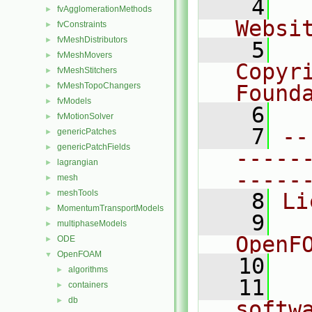
    4
  
fvAgglomerationMethods
►
Websi
fvConstraints
►
fvMeshDistributors
►
    5
  
fvMeshMovers
►
Copyr
fvMeshStitchers
►
fvMeshTopoChangers
Found
►
fvModels
►
    6
  
fvMotionSolver
►
    7
--
genericPatches
►
genericPatchFields
►
-----
lagrangian
►
-----
mesh
►
meshTools
►
    8
Li
MomentumTransportModels
►
    9
  
multiphaseModels
►
OpenF
ODE
►
OpenFOAM
▼
   10
algorithms
►
   11
  
containers
►
db
►
softw