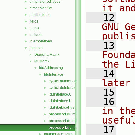
dimensionedTypes
►
it an
dimensionSet
►
   12
  
distributions
►
fields
►
GNU G
global
►
publi
include
►
interpolations
►
   13
  
matrices
▼
Found
DiagonalMatrix
►
the L
lduMatrix
▼
lduAddressing
▼
   14
  
lduInterface
▼
later
cyclicLduInterface.C
►
cyclicLduInterface.H
►
   15
lduInterface.C
►
   16
  
lduInterface.H
►
lduInterfacePtrsList.H
in the
►
processorLduInterface.C
►
usefu
processorLduInterface.H
►
   17
  
processorLduInterfaceTemplates.C
lduInterfaceFields
►