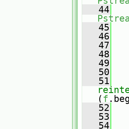
Pstre
   44
Pstre
   45
   
   46
   
   47
   48
   
   49
   
   50
   51
reint
(
f
.be
   52
   
   53
   54