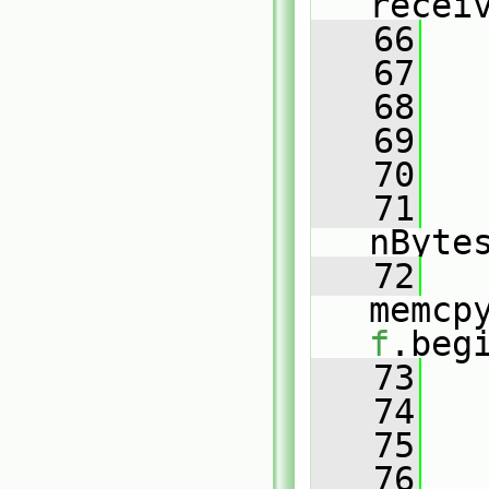
recei
   66
   
   67
   68
   69
   
   70
   71
   
nByte
   72
memcp
f
.beg
   73
   74
   75
   
   76
   