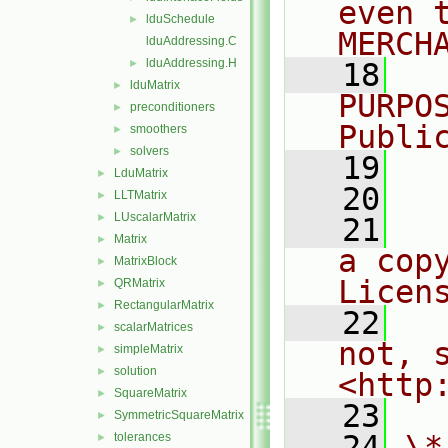
even 
lduSchedule
►
MERCH
lduAddressing.C
lduAddressing.H
►
   18
  
lduMatrix
►
PURPO
preconditioners
►
Publi
smoothers
►
solvers
►
   19
  
LduMatrix
►
   20
LLTMatrix
►
LUscalarMatrix
►
   21
  
Matrix
►
a cop
MatrixBlock
►
Licen
QRMatrix
►
RectangularMatrix
►
   22
  
scalarMatrices
►
not, s
simpleMatrix
►
solution
►
<http
SquareMatrix
►
   23
SymmetricSquareMatrix
►
   24
\*
tolerances
►