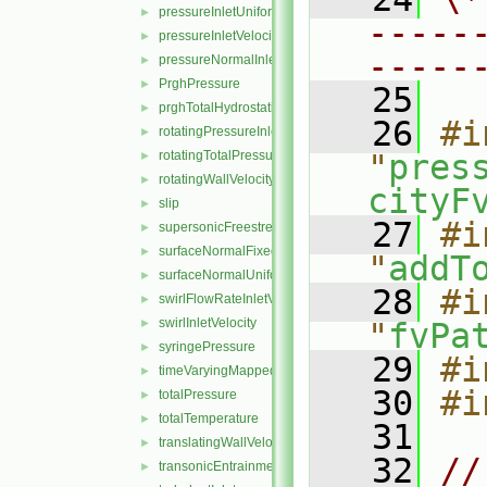
pressureInletUniformVelocity
►
-----
pressureInletVelocity
►
-----
pressureNormalInletOutletVelocity
►
PrghPressure
►
   25
prghTotalHydrostaticPressure
►
   26
#i
rotatingPressureInletOutletVelocity
►
rotatingTotalPressure
"
pres
►
rotatingWallVelocity
►
cityF
slip
►
   27
#i
supersonicFreestream
►
surfaceNormalFixedValue
►
"
addT
surfaceNormalUniformFixedValue
►
   28
#i
swirlFlowRateInletVelocity
►
swirlInletVelocity
►
"
fvPa
syringePressure
►
   29
#i
timeVaryingMappedFixedValue
►
   30
#i
totalPressure
►
totalTemperature
►
   31
translatingWallVelocity
►
   32
//
transonicEntrainmentPressure
►