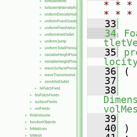
turbulentInlet
►
* * *
turbulentIntensityKineticEnergyInlet
►
* * *
uniformDensityHydrostaticPressure
►
   33
uniformFixedGradient
►
uniformFixedValue
►
   34
Fo
uniformInletOutlet
►
tletV
uniformJump
►
uniformTotalPressure
►
   35
pr
variableHeightFlowRate
►
locit
variableHeightFlowRateInletVelocity
►
   36
 (
waveSurfacePressure
►
waveTransmissive
►
   37
zeroInletOutlet
►
   38
fvPatchField
►
fvsPatchFields
►
Dimens
surfaceFields
►
volMe
volFields
►
finiteVolume
   39
►
functionObjects
►
   40
 )
fvMatrices
►
fvMesh
►