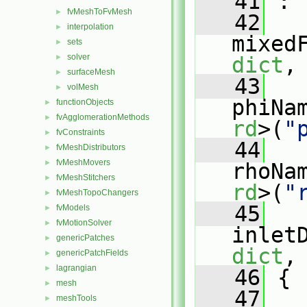
   41
 :
fvMeshToFvMesh
►
   42
interpolation
►
mixed
sets
►
solver
►
dict
,
surfaceMesh
►
   43
volMesh
►
phiNa
functionObjects
►
fvAgglomerationMethods
►
rd
>(
"
fvConstraints
►
   44
fvMeshDistributors
►
fvMeshMovers
►
rhoNa
fvMeshStitchers
►
rd
>(
"
fvMeshTopoChangers
►
   45
fvModels
►
fvMotionSolver
►
inlet
genericPatches
►
dict
,
genericPatchFields
►
lagrangian
►
   46
 {
mesh
►
   47
meshTools
►