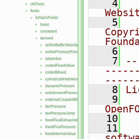
    4
  
cfdTools
►
Websi
fields
▼
fvPatchFields
▼
    5
  
basic
►
Copyr
constraint
►
derived
Found
▼
activeBaffleVelocity
►
    6
  
activePressureForceBaffleVelocity
►
    7
--
advective
►
codedFixedValue
►
-----
codedMixed
►
-----
cylindricalInletVelocity
►
dynamicPressure
►
    8
Li
entrainmentPressure
►
    9
  
externalCoupledMixed
►
OpenF
fanPressure
►
fanPressureJump
►
   10
fixedFluxExtrapolatedPressure
►
   11
  
fixedFluxPressure
►
fixedInternalValue
►
softw