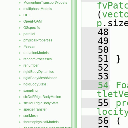
fvPat
MomentumTransportModels
►
multiphaseModels
►
(
vect
ODE
►
p
.siz
OpenFOAM
►
OSspecific
►
   48
   
parallel
►
   49
   
physicalProperties
►
Pstream
   50
   
►
radiationModels
►
   51
 }
randomProcesses
►
   52
renumber
►
rigidBodyDynamics
►
   53
rigidBodyMeshMotion
►
   54
Fo
rigidBodyState
►
sampling
►
tletV
sixDoFRigidBodyMotion
►
   55
pr
sixDoFRigidBodyState
►
locit
specieTransfer
►
surfMesh
►
   56
 (
thermophysicalModels
►