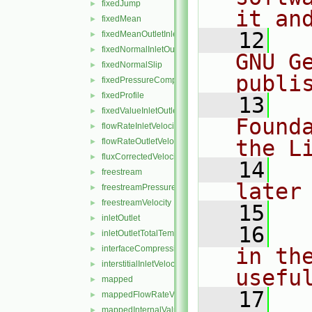
fixedJump
►
it an
fixedMean
►
   12
  
fixedMeanOutletInlet
►
fixedNormalInletOutletVelocity
►
GNU G
fixedNormalSlip
►
publi
fixedPressureCompressibleDensity
►
fixedProfile
►
   13
  
fixedValueInletOutlet
►
Found
flowRateInletVelocity
►
the L
flowRateOutletVelocity
►
fluxCorrectedVelocity
►
   14
  
freestream
►
later
freestreamPressure
►
freestreamVelocity
►
   15
inletOutlet
►
   16
  
inletOutletTotalTemperature
►
interfaceCompression
in the
►
interstitialInletVelocity
►
usefu
mapped
►
   17
  
mappedFlowRateVelocity
►
mappedInternalValue
►