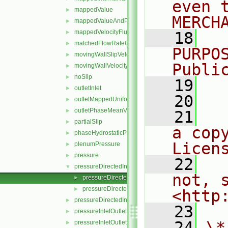
even 
mappedValue
►
MERCH
mappedValueAndPatchInternalValue
►
mappedVelocityFlux
►
   18
  
matchedFlowRateOutletVelocity
►
PURPO
movingWallSlipVelocity
►
Publi
movingWallVelocity
►
noSlip
►
   19
  
outletInlet
►
   20
outletMappedUniformInlet
►
outletPhaseMeanVelocity
►
   21
  
partialSlip
►
a cop
phaseHydrostaticPressure
►
Licen
plenumPressure
►
pressure
►
   22
  
pressureDirectedInletOutletVelocity
▼
not, s
pressureDirectedInletOutletVelocityFvPatchVectorFie
►
pressureDirectedInletOutletVelocityFvPatchVectorFie
►
<http
pressureDirectedInletVelocity
►
   23
pressureInletOutletParSlipVelocity
►
   24
\*
pressureInletOutletVelocity
►