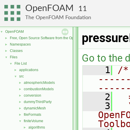
OpenFOAM
11
The OpenFOAM Foundation
OpenFOAM
▼
pressure
Free, Open Source Software from the OpenFOAM Foundation
►
Namespaces
►
Classes
►
Go to the d
Files
▼
File List
▼
    1
/*
applications
►
-----
src
▼
atmosphericModels
►
-----
combustionModels
►
    2
  
conversion
►
dummyThirdParty
►
    3
  
dynamicMesh
►
OpenF
fileFormats
►
Toolb
finiteVolume
▼
algorithms
►