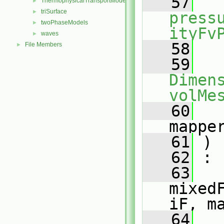
   57
ThermophysicalTransportModels
►
triSurface
►
press
twoPhaseModels
►
ityFv
waves
►
   58
File Members
►
   59
Dimens
volMe
   60
mappe
   61
 )
   62
 :
   63
mixed
iF, m
   64
   