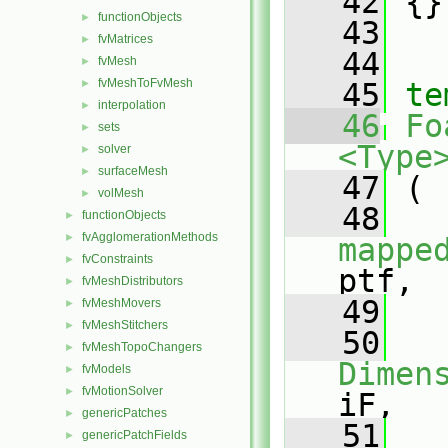
   42
 {}
functionObjects
►
   43
fvMatrices
►
   44
fvMesh
►
fvMeshToFvMesh
►
   45
te
interpolation
►
   46
Fo
sets
►
<Type
solver
►
surfaceMesh
►
   47
 (
volMesh
►
   48
functionObjects
►
fvAgglomerationMethods
►
mappe
fvConstraints
►
ptf,
fvMeshDistributors
►
   49
fvMeshMovers
►
fvMeshStitchers
►
   50
fvMeshTopoChangers
►
Dimen
fvModels
►
fvMotionSolver
►
iF,
genericPatches
►
   51
genericPatchFields
►