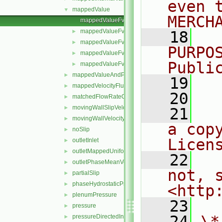
even 
mappedValue
▼
MERCH
mappedValueFvPatchField.C
mappedValueFvPatchField.H
►
   18
  
mappedValueFvPatchFields.C
►
PURPO
mappedValueFvPatchFields.H
►
Publi
mappedValueFvPatchFieldsFwd.H
►
mappedValueAndPatchInternalValue
►
   19
  
mappedVelocityFlux
►
   20
matchedFlowRateOutletVelocity
►
movingWallSlipVelocity
►
   21
  
movingWallVelocity
►
a cop
noSlip
►
Licen
outletInlet
►
outletMappedUniformInlet
►
   22
  
outletPhaseMeanVelocity
►
not, s
partialSlip
►
phaseHydrostaticPressure
►
<http
plenumPressure
►
   23
pressure
►
   24
\*
pressureDirectedInletOutletVelocity
►