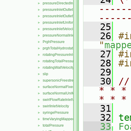
pressureDirectedInletVelocity
►
-----
pressureInletOutletParSlipVelocity
►
-----
pressureInletOutletVelocity
►
pressureInletUniformVelocity
►
   25
pressureInletVelocity
►
   26
#i
pressureNormalInletOutletVelocity
►
PrghPressure
"
mapp
►
prghTotalHydrostaticPressure
►
   27
#i
rotatingPressureInletOutletVelocity
►
   28
#i
rotatingTotalPressure
►
rotatingWallVelocity
►
   29
slip
►
   30
//
supersonicFreestream
►
surfaceNormalFixedValue
►
* * *
surfaceNormalUniformFixedValue
►
* * *
swirlFlowRateInletVelocity
►
   31
swirlInletVelocity
►
syringePressure
►
   32
te
timeVaryingMappedFixedValue
►
   33
Fo
totalPressure
►