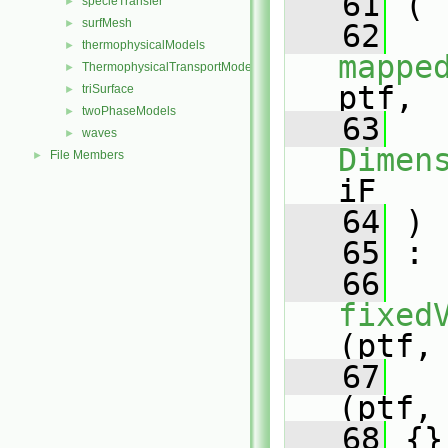
   61
 (
specieTransfer
►
surfMesh
►
   62
thermophysicalModels
►
mappe
ThermophysicalTransportModels
►
ptf,
triSurface
►
twoPhaseModels
►
   63
waves
►
Dimen
File Members
►
iF
   64
 )
   65
 :
   66
fixed
(ptf,
   67
(ptf,
   68
 {}