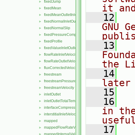
fixedJump
►
it an
fixedMean
►
   12
  
fixedMeanOutletInlet
►
fixedNormalInletOutletVelocity
►
GNU G
fixedNormalSlip
►
publi
fixedPressureCompressibleDensity
►
fixedProfile
►
   13
  
fixedValueInletOutlet
►
Found
flowRateInletVelocity
►
the L
flowRateOutletVelocity
►
fluxCorrectedVelocity
►
   14
  
freestream
►
later
freestreamPressure
►
freestreamVelocity
►
   15
inletOutlet
►
   16
  
inletOutletTotalTemperature
►
interfaceCompression
in the
►
interstitialInletVelocity
►
usefu
mapped
►
   17
  
mappedFlowRateVelocity
►
mappedInternalValue
►