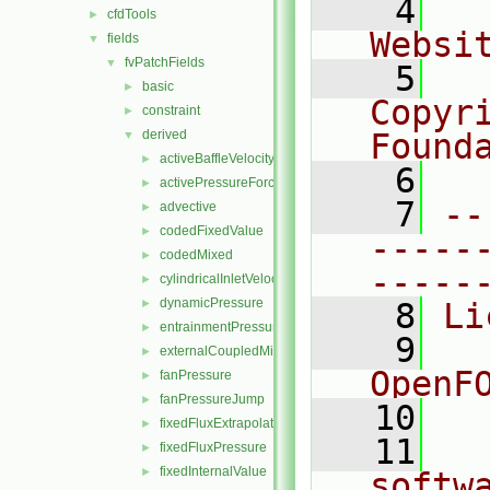
    4
  
cfdTools
►
Websi
fields
▼
fvPatchFields
▼
    5
  
basic
►
Copyr
constraint
►
derived
Found
▼
activeBaffleVelocity
►
    6
  
activePressureForceBaffleVelocity
►
    7
--
advective
►
codedFixedValue
►
-----
codedMixed
►
-----
cylindricalInletVelocity
►
dynamicPressure
►
    8
Li
entrainmentPressure
►
    9
  
externalCoupledMixed
►
OpenF
fanPressure
►
fanPressureJump
►
   10
fixedFluxExtrapolatedPressure
►
   11
  
fixedFluxPressure
►
fixedInternalValue
►
softw