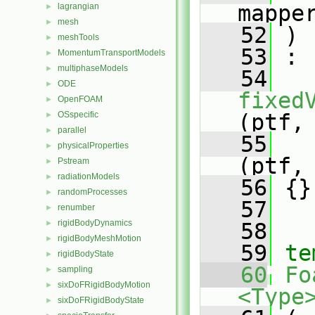
mappe
lagrangian
►
mesh
►
   52
 )
meshTools
►
   53
 :
MomentumTransportModels
►
multiphaseModels
►
   54
ODE
►
fixed
OpenFOAM
►
OSspecific
(ptf,
►
parallel
►
   55
physicalProperties
►
(ptf,
Pstream
►
radiationModels
►
   56
 {}
randomProcesses
►
   57
renumber
►
rigidBodyDynamics
►
   58
rigidBodyMeshMotion
►
   59
te
rigidBodyState
►
   60
Fo
sampling
►
sixDoFRigidBodyMotion
►
<Type
sixDoFRigidBodyState
►