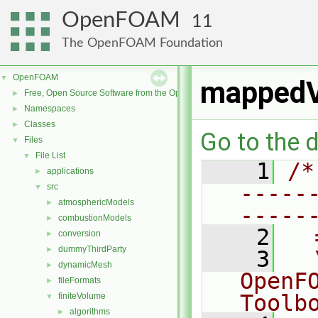
OpenFOAM
11
The OpenFOAM Foundation
OpenFOAM
▼
mappedV
Free, Open Source Software from the OpenFOAM Foundation
►
Namespaces
►
Classes
►
Go to the d
Files
▼
File List
▼
    1
/*
applications
►
-----
src
▼
atmosphericModels
►
-----
combustionModels
►
    2
  
conversion
►
dummyThirdParty
►
    3
  
dynamicMesh
►
OpenF
fileFormats
►
Toolb
finiteVolume
▼
algorithms
►