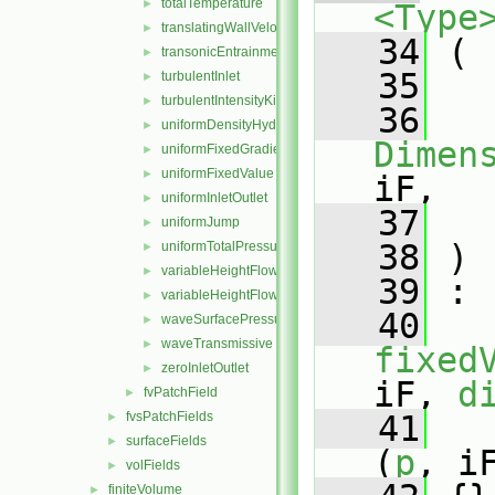
totalTemperature
►
<Type
translatingWallVelocity
►
   34
 (
transonicEntrainmentPressure
►
   35
turbulentInlet
►
turbulentIntensityKineticEnergyInlet
►
   36
uniformDensityHydrostaticPressure
►
Dimen
uniformFixedGradient
►
uniformFixedValue
►
iF,
uniformInletOutlet
►
   37
uniformJump
►
   38
 )
uniformTotalPressure
►
variableHeightFlowRate
►
   39
 :
variableHeightFlowRateInletVelocity
►
   40
waveSurfacePressure
►
waveTransmissive
►
fixed
zeroInletOutlet
►
iF, 
d
fvPatchField
►
fvsPatchFields
   41
►
surfaceFields
►
(
p
, i
volFields
►
finiteVolume
►