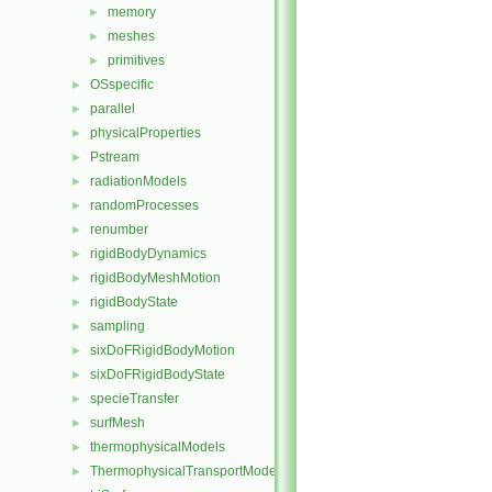
memory
►
meshes
►
primitives
►
OSspecific
►
parallel
►
physicalProperties
►
Pstream
►
radiationModels
►
randomProcesses
►
renumber
►
rigidBodyDynamics
►
rigidBodyMeshMotion
►
rigidBodyState
►
sampling
►
sixDoFRigidBodyMotion
►
sixDoFRigidBodyState
►
specieTransfer
►
surfMesh
►
thermophysicalModels
►
ThermophysicalTransportModels
►