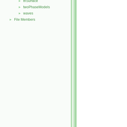
triSurface
►
twoPhaseModels
►
waves
►
File Members
►