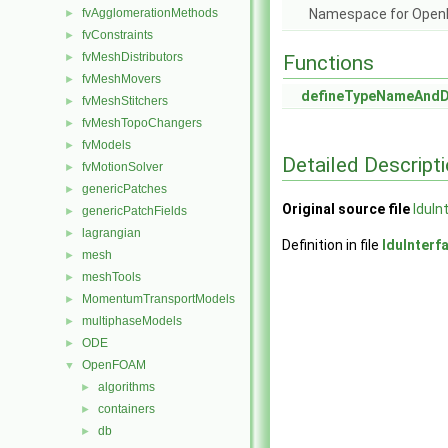
fvAgglomerationMethods
Namespace for Ope
►
fvConstraints
►
fvMeshDistributors
►
Functions
fvMeshMovers
►
defineTypeNameAnd
fvMeshStitchers
►
fvMeshTopoChangers
►
fvModels
►
Detailed Descript
fvMotionSolver
►
genericPatches
►
Original source file
lduIn
genericPatchFields
►
lagrangian
►
Definition in file
lduInterf
mesh
►
meshTools
►
MomentumTransportModels
►
multiphaseModels
►
ODE
►
OpenFOAM
▼
algorithms
►
containers
►
db
►