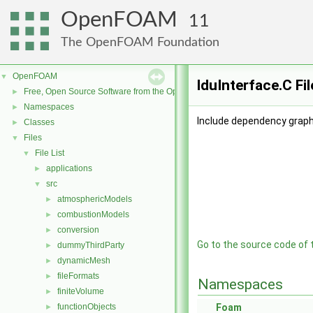
OpenFOAM
11
The OpenFOAM Foundation
OpenFOAM
▼
lduInterface.C Fi
Free, Open Source Software from the OpenFOAM Foundation
►
Namespaces
►
Include dependency graph 
Classes
►
Files
▼
File List
▼
applications
►
src
▼
atmosphericModels
►
combustionModels
►
conversion
►
Go to the source code of th
dummyThirdParty
►
dynamicMesh
►
fileFormats
►
Namespaces
finiteVolume
►
functionObjects
Foam
►