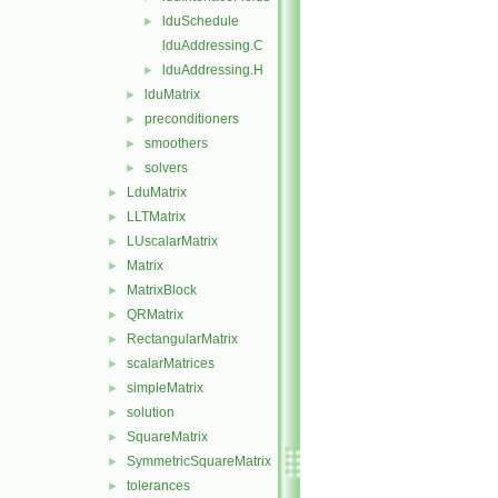
lduSchedule
►
lduAddressing.C
lduAddressing.H
►
lduMatrix
►
preconditioners
►
smoothers
►
solvers
►
LduMatrix
►
LLTMatrix
►
LUscalarMatrix
►
Matrix
►
MatrixBlock
►
QRMatrix
►
RectangularMatrix
►
scalarMatrices
►
simpleMatrix
►
solution
►
SquareMatrix
►
SymmetricSquareMatrix
►
tolerances
►