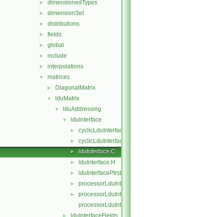
dimensionedTypes
►
dimensionSet
►
distributions
►
fields
►
global
►
include
►
interpolations
►
matrices
▼
DiagonalMatrix
►
lduMatrix
▼
lduAddressing
▼
lduInterface
▼
cyclicLduInterface.C
►
cyclicLduInterface.H
►
lduInterface.C
►
lduInterface.H
►
lduInterfacePtrsList.H
►
processorLduInterface.C
►
processorLduInterface.H
►
processorLduInterfaceTemplates.C
lduInterfaceFields
►