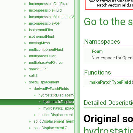
incompressibleDriftFlux
►
incompressibleFluid
►
incompressibleMultiphaseVoF
►
Go to the s
incompressibleVoF
►
isothermalFilm
►
isothermalFluid
►
Namespaces
movingMesh
►
multicomponentFluid
►
Foam
multiphaseEuler
►
Namespace for Ope
multiphaseVoFSolver
►
shockFluid
►
Functions
solid
►
makePatchTypeField
(
solidDisplacement
▼
derivedFvPatchFields
▼
hydrostaticDisplacement
▼
Detailed Descript
hydrostaticDisplacementFvPatchVectorField.C
►
hydrostaticDisplacementFvPatchVectorField.H
►
tractionDisplacement
Original so
►
solidDisplacementThermo
►
hydrostati
solidDisplacement.C
►