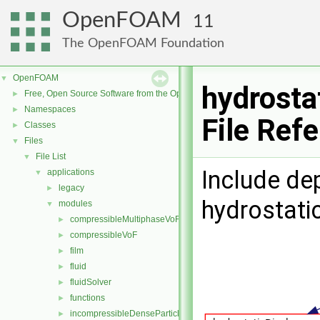
OpenFOAM
11
The OpenFOAM Foundation
OpenFOAM
▼
hydrosta
Free, Open Source Software from the OpenFOAM Foundation
►
Namespaces
►
File Ref
Classes
►
Files
▼
File List
▼
Include de
applications
▼
legacy
►
hydrostati
modules
▼
compressibleMultiphaseVoF
►
compressibleVoF
►
film
►
fluid
►
fluidSolver
►
functions
►
incompressibleDenseParticleFluid
►