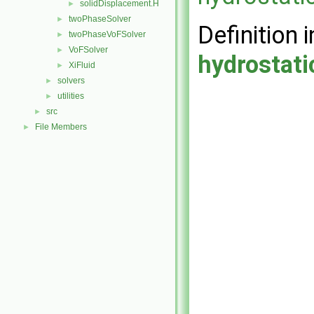
solidDisplacement.H
►
twoPhaseSolver
►
Definition i
twoPhaseVoFSolver
►
VoFSolver
►
hydrostat
XiFluid
►
solvers
►
utilities
►
src
►
File Members
►