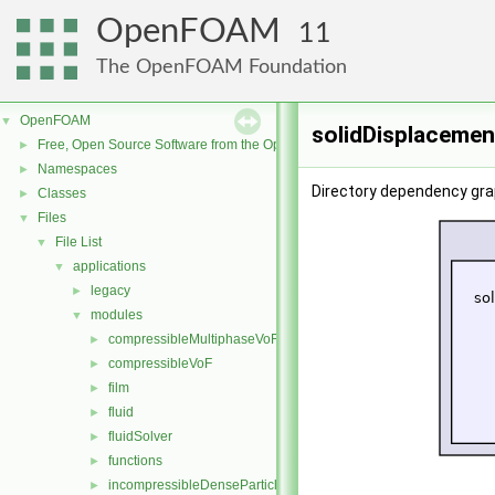
OpenFOAM
11
The OpenFOAM Foundation
OpenFOAM
▼
solidDisplacemen
Free, Open Source Software from the OpenFOAM Foundation
►
Namespaces
►
Directory dependency gra
Classes
►
Files
▼
File List
▼
applications
▼
legacy
►
modules
▼
compressibleMultiphaseVoF
►
compressibleVoF
►
film
►
fluid
►
fluidSolver
►
functions
►
incompressibleDenseParticleFluid
►