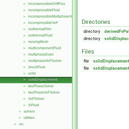
incompressibleDriftFlux
►
incompressibleFluid
►
incompressibleMultiphaseVoF
►
Directories
incompressibleVoF
►
isothermalFilm
►
directory
derivedFvPa
isothermalFluid
►
directory
solidDispla
movingMesh
►
multicomponentFluid
►
Files
multiphaseEuler
►
multiphaseVoFSolver
file
solidDisplacemen
►
shockFluid
►
file
solidDisplacemen
solid
►
solidDisplacement
►
twoPhaseSolver
►
twoPhaseVoFSolver
►
VoFSolver
►
XiFluid
►
solvers
►
utilities
►
src
►