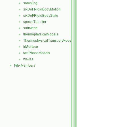
sampling
►
sixDoFRigidBodyMotion
►
sixDoFRigidBodyState
►
specieTransfer
►
surfMesh
►
thermophysicalModels
►
ThermophysicalTransportModels
►
triSurface
►
twoPhaseModels
►
waves
►
File Members
►