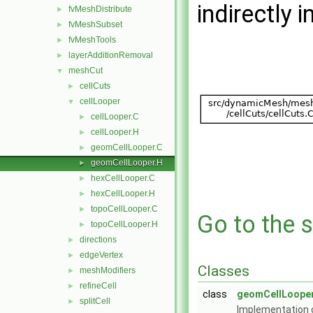
indirectly i
fvMeshDistribute
►
fvMeshSubset
►
fvMeshTools
►
layerAdditionRemoval
►
meshCut
▼
cellCuts
►
cellLooper
▼
cellLooper.C
►
cellLooper.H
►
geomCellLooper.C
►
geomCellLooper.H
►
hexCellLooper.C
►
hexCellLooper.H
►
topoCellLooper.C
►
Go to the s
topoCellLooper.H
►
directions
►
edgeVertex
►
Classes
meshModifiers
►
refineCell
►
class
geomCellLoope
splitCell
►
Implementation 