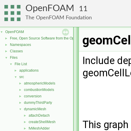
OpenFOAM
11
The OpenFOAM Foundation
OpenFOAM
▼
geomCell
Free, Open Source Software from the OpenFOAM Foundation
►
Namespaces
►
Classes
►
Include de
Files
▼
File List
▼
geomCellL
applications
►
src
▼
atmosphericModels
►
combustionModels
►
conversion
►
dummyThirdParty
►
dynamicMesh
▼
attachDetach
►
This graph 
createShellMesh
►
fvMeshAdder
►