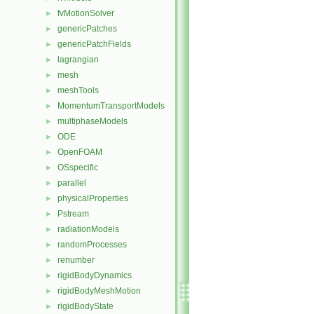
fvMotionSolver
►
genericPatches
►
genericPatchFields
►
lagrangian
►
mesh
►
meshTools
►
MomentumTransportModels
►
multiphaseModels
►
ODE
►
OpenFOAM
►
OSspecific
►
parallel
►
physicalProperties
►
Pstream
►
radiationModels
►
randomProcesses
►
renumber
►
rigidBodyDynamics
►
rigidBodyMeshMotion
►
rigidBodyState
►