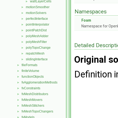
wallLayerCells
►
motionSmoother
►
Namespaces
motionSolvers
►
perfectInterface
►
Foam
pointInterpolator
►
Namespace for Ope
pointPatchDist
►
polyMeshAdder
►
polyMeshFilter
►
Detailed Descript
polyTopoChange
►
repatchMesh
►
Original so
slidingInterface
►
fileFormats
►
finiteVolume
Definition i
►
functionObjects
►
fvAgglomerationMethods
►
fvConstraints
►
fvMeshDistributors
►
fvMeshMovers
►
fvMeshStitchers
►
fvMeshTopoChangers
►
fvModels
►