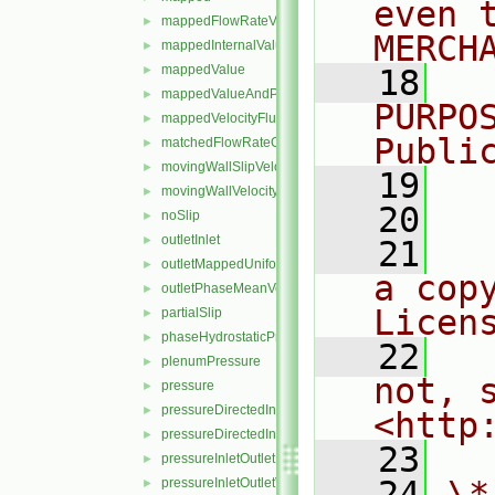
even 
mappedFlowRateVelocity
►
MERCH
mappedInternalValue
►
mappedValue
►
   18
  
mappedValueAndPatchInternalValue
►
PURPO
mappedVelocityFlux
►
Publi
matchedFlowRateOutletVelocity
►
movingWallSlipVelocity
►
   19
  
movingWallVelocity
►
   20
noSlip
►
outletInlet
►
   21
  
outletMappedUniformInlet
►
a cop
outletPhaseMeanVelocity
►
Licen
partialSlip
►
phaseHydrostaticPressure
►
   22
  
plenumPressure
►
not, s
pressure
►
pressureDirectedInletOutletVelocity
►
<http
pressureDirectedInletVelocity
►
   23
pressureInletOutletParSlipVelocity
►
   24
\*
pressureInletOutletVelocity
►