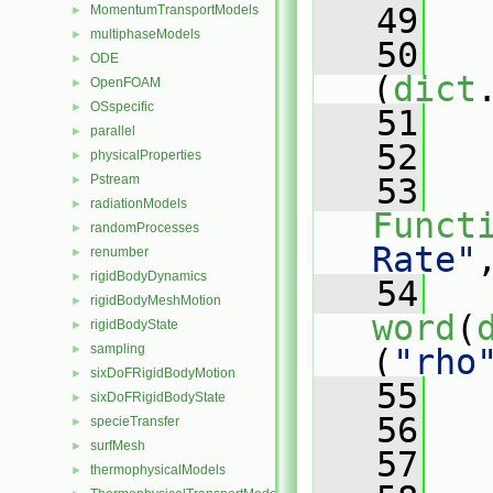
   49
   
MomentumTransportModels
►
multiphaseModels
►
   50
ODE
►
(
dict
OpenFOAM
►
OSspecific
►
   51
   
parallel
►
   52
   
physicalProperties
►
Pstream
   53
►
radiationModels
►
Funct
randomProcesses
►
Rate"
renumber
►
rigidBodyDynamics
►
   54
rigidBodyMeshMotion
►
word
(
rigidBodyState
►
sampling
►
(
"rho
sixDoFRigidBodyMotion
►
   55
   
sixDoFRigidBodyState
►
   56
specieTransfer
►
surfMesh
►
   57
   
thermophysicalModels
►