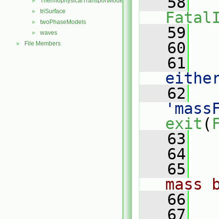
   58
ThermophysicalTransportModels
►
triSurface
►
Fatal
twoPhaseModels
►
   59
   
waves
►
   60
File Members
►
   61
   
eithe
   62
   
'mass
exit
(
   63
   
   64
   65
mass 
   66
   67
   