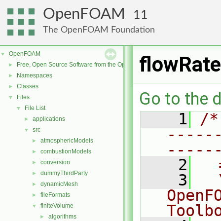
OpenFOAM
11
The OpenFOAM Foundation
OpenFOAM
▼
flowRate
Free, Open Source Software from the OpenFOAM Foundation
►
Namespaces
►
Classes
►
Go to the d
Files
▼
File List
▼
    1
/*
applications
►
-----
src
▼
atmosphericModels
►
-----
combustionModels
►
    2
  
conversion
►
dummyThirdParty
►
    3
  
dynamicMesh
►
OpenF
fileFormats
►
Toolb
finiteVolume
▼
algorithms
►