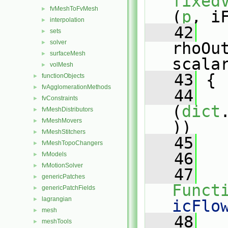
fixed
fvMeshToFvMesh
►
(
p
, i
interpolation
►
   42
sets
►
solver
►
rhoOu
surfaceMesh
►
scala
volMesh
►
   43
 {
functionObjects
►
fvAgglomerationMethods
►
   44
fvConstraints
►
(
dict
fvMeshDistributors
►
fvMeshMovers
►
))
fvMeshStitchers
►
   45
   
fvMeshTopoChangers
►
   46
   
fvModels
►
fvMotionSolver
►
   47
genericPatches
►
Funct
genericPatchFields
►
lagrangian
►
icFlo
mesh
►
   48
   
meshTools
►