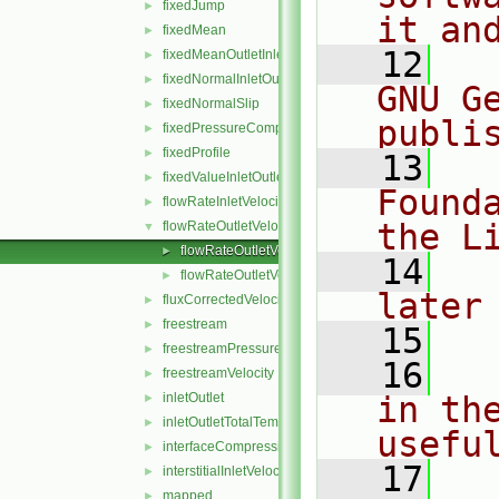
fixedJump
►
it an
fixedMean
►
   12
  
fixedMeanOutletInlet
►
fixedNormalInletOutletVelocity
►
GNU G
fixedNormalSlip
►
publi
fixedPressureCompressibleDensity
►
fixedProfile
►
   13
  
fixedValueInletOutlet
►
Found
flowRateInletVelocity
►
the L
flowRateOutletVelocity
▼
flowRateOutletVelocityFvPatchVectorField.C
►
   14
  
flowRateOutletVelocityFvPatchVectorField.H
►
later
fluxCorrectedVelocity
►
freestream
►
   15
freestreamPressure
►
   16
  
freestreamVelocity
►
inletOutlet
in the
►
inletOutletTotalTemperature
►
usefu
interfaceCompression
►
   17
  
interstitialInletVelocity
►
mapped
►