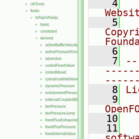
    4
  
cfdTools
►
Websi
fields
▼
fvPatchFields
▼
    5
  
basic
►
Copyr
constraint
►
derived
Found
▼
activeBaffleVelocity
►
    6
  
activePressureForceBaffleVelocity
►
    7
--
advective
►
codedFixedValue
►
-----
codedMixed
►
-----
cylindricalInletVelocity
►
dynamicPressure
►
    8
Li
entrainmentPressure
►
    9
  
externalCoupledMixed
►
OpenF
fanPressure
►
fanPressureJump
►
   10
fixedFluxExtrapolatedPressure
►
   11
  
fixedFluxPressure
►
fixedInternalValue
►
softw