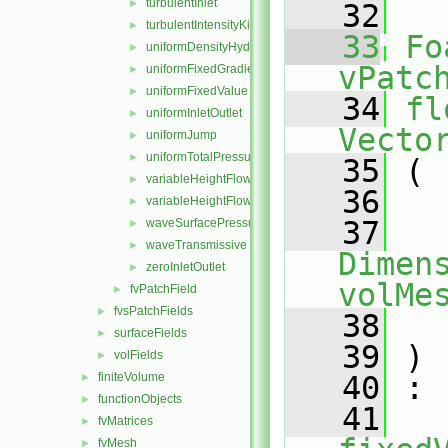
turbulentInlet
►
   32
turbulentIntensityKineticEnergyInlet
►
   33
Fo
uniformDensityHydrostaticPressure
►
vPatc
uniformFixedGradient
►
uniformFixedValue
►
   34
fl
uniformInletOutlet
►
Vecto
uniformJump
►
uniformTotalPressure
►
   35
 (
variableHeightFlowRate
►
   36
variableHeightFlowRateInletVelocity
►
   37
waveSurfacePressure
►
waveTransmissive
►
Dimens
zeroInletOutlet
►
volMe
fvPatchField
►
fvsPatchFields
►
   38
surfaceFields
►
   39
 )
volFields
►
finiteVolume
   40
 :
►
functionObjects
►
   41
fvMatrices
►
fvMesh
►