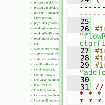
pressureInletUniformVelocity
►
-----
pressureInletVelocity
►
-----
pressureNormalInletOutletVelocity
►
PrghPressure
►
   25
prghTotalHydrostaticPressure
►
   26
#i
rotatingPressureInletOutletVelocity
►
rotatingTotalPressure
"
flow
►
rotatingWallVelocity
►
ctorF
slip
►
   27
#i
supersonicFreestream
►
surfaceNormalFixedValue
►
   28
#i
surfaceNormalUniformFixedValue
►
   29
#i
swirlFlowRateInletVelocity
►
swirlInletVelocity
►
"
addT
syringePressure
►
   30
timeVaryingMappedFixedValue
►
   31
//
totalPressure
►
totalTemperature
►
* * *
translatingWallVelocity
►
* * *
transonicEntrainmentPressure
►