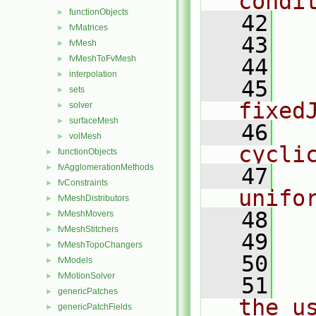
condi
functionObjects
►
   42
  
fvMatrices
►
   43
  
fvMesh
►
fvMeshToFvMesh
►
   44
  
interpolation
►
   45
    
sets
►
fixed
solver
►
surfaceMesh
►
   46
   
volMesh
►
cycli
functionObjects
►
fvAgglomerationMethods
►
   47
    
fvConstraints
►
unifo
fvMeshDistributors
►
   48
  
fvMeshMovers
►
fvMeshStitchers
►
   49
  
fvMeshTopoChangers
►
   50
fvModels
►
fvMotionSolver
►
   51
  
genericPatches
►
the u
genericPatchFields
►