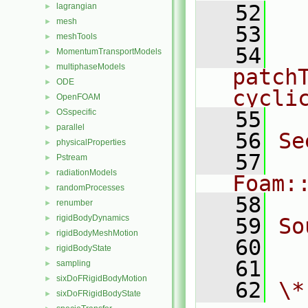
   52
lagrangian
►
mesh
►
   53
  
meshTools
►
   54
  
MomentumTransportModels
►
multiphaseModels
►
patch
ODE
►
cycli
OpenFOAM
►
OSspecific
   55
►
parallel
►
   56
Se
physicalProperties
►
   57
Pstream
►
radiationModels
►
Foam:
randomProcesses
►
   58
renumber
►
rigidBodyDynamics
►
   59
So
rigidBodyMeshMotion
►
   60
  
rigidBodyState
►
   61
sampling
►
sixDoFRigidBodyMotion
►
   62
\*
sixDoFRigidBodyState
►