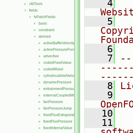
    4
  
cfdTools
►
Websi
fields
▼
fvPatchFields
▼
    5
  
basic
►
Copyr
constraint
►
derived
Found
▼
activeBaffleVelocity
►
    6
  
activePressureForceBaffleVelocity
►
    7
--
advective
►
codedFixedValue
►
-----
codedMixed
►
-----
cylindricalInletVelocity
►
dynamicPressure
►
    8
Li
entrainmentPressure
►
    9
  
externalCoupledMixed
►
OpenF
fanPressure
►
fanPressureJump
►
   10
fixedFluxExtrapolatedPressure
►
   11
  
fixedFluxPressure
►
fixedInternalValue
►
softw