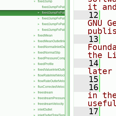
fixedJump
▼
it an
fixedJumpFvPatchField.C
   12
  
fixedJumpFvPatchField.H
►
fixedJumpFvPatchFields.C
►
GNU G
fixedJumpFvPatchFields.H
►
publi
fixedJumpFvPatchFieldsFwd.H
►
fixedMean
►
   13
  
fixedMeanOutletInlet
►
Found
fixedNormalInletOutletVelocity
►
the L
fixedNormalSlip
►
fixedPressureCompressibleDensity
►
   14
  
fixedProfile
►
later
fixedValueInletOutlet
►
flowRateInletVelocity
►
   15
flowRateOutletVelocity
►
   16
  
fluxCorrectedVelocity
►
freestream
in the
►
freestreamPressure
►
usefu
freestreamVelocity
►
   17
  
inletOutlet
►
inletOutletTotalTemperature
►