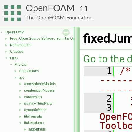
OpenFOAM
11
The OpenFOAM Foundation
OpenFOAM
▼
fixedJu
Free, Open Source Software from the OpenFOAM Foundation
►
Namespaces
►
Classes
►
Go to the d
Files
▼
File List
▼
    1
/*
applications
►
-----
src
▼
atmosphericModels
►
-----
combustionModels
►
    2
  
conversion
►
dummyThirdParty
►
    3
  
dynamicMesh
►
OpenF
fileFormats
►
Toolb
finiteVolume
▼
algorithms
►