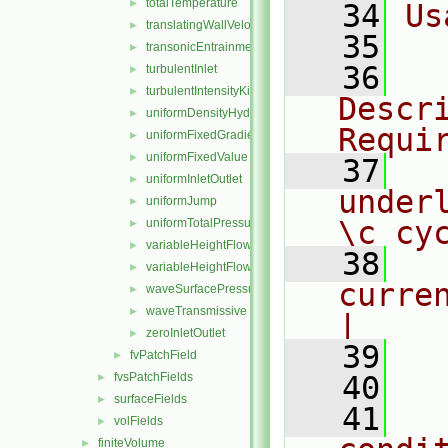
totalTemperature
►
   34
Us
translatingWallVelocity
►
   35
  
transonicEntrainmentPressure
►
   36
  
turbulentInlet
►
turbulentIntensityKineticEnergyInlet
►
Descri
uniformDensityHydrostaticPressure
►
Requi
uniformFixedGradient
►
uniformFixedValue
►
   37
  
uniformInletOutlet
►
under
uniformJump
►
\c cy
uniformTotalPressure
►
variableHeightFlowRate
►
   38
  
variableHeightFlowRateInletVelocity
►
current
waveSurfacePressure
►
waveTransmissive
►
|
zeroInletOutlet
►
   39
  
fvPatchField
►
fvsPatchFields
   40
►
surfaceFields
►
   41
  
volFields
►
finiteVolume
►