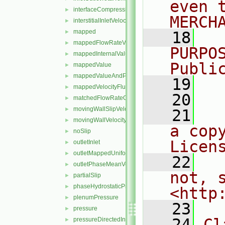
even 
interfaceCompression
►
MERCH
interstitialInletVelocity
►
mapped
►
   18
  
mappedFlowRateVelocity
►
PURPO
mappedInternalValue
►
Publi
mappedValue
►
mappedValueAndPatchInternalValue
►
   19
  
mappedVelocityFlux
►
   20
matchedFlowRateOutletVelocity
►
movingWallSlipVelocity
►
   21
  
movingWallVelocity
►
a cop
noSlip
►
Licen
outletInlet
►
outletMappedUniformInlet
►
   22
  
outletPhaseMeanVelocity
►
not, s
partialSlip
►
phaseHydrostaticPressure
►
<http
plenumPressure
►
   23
pressure
►
   24
Cl
pressureDirectedInletOutletVelocity
►