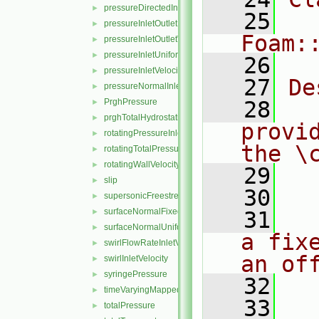
pressureDirectedInletVelocity
►
   25
pressureInletOutletParSlipVelocity
►
Foam:
pressureInletOutletVelocity
►
pressureInletUniformVelocity
►
   26
pressureInletVelocity
►
   27
De
pressureNormalInletOutletVelocity
►
PrghPressure
   28
  
►
prghTotalHydrostaticPressure
►
provi
rotatingPressureInletOutletVelocity
►
the \
rotatingTotalPressure
►
rotatingWallVelocity
►
   29
  
slip
►
   30
supersonicFreestream
►
surfaceNormalFixedValue
►
   31
  
surfaceNormalUniformFixedValue
►
a fix
swirlFlowRateInletVelocity
►
an of
swirlInletVelocity
►
syringePressure
►
   32
  
timeVaryingMappedFixedValue
►
   33
totalPressure
►