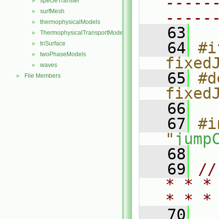
-----
specieTransfer
►
surfMesh
►
-----
thermophysicalModels
►
   63
ThermophysicalTransportModels
►
   64
#i
triSurface
►
twoPhaseModels
►
fixed
waves
►
   65
#d
File Members
►
fixed
   66
   67
#i
"
jump
   68
   69
//
* * *
* * *
   70